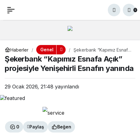
Şekerbank “Kapımız
+
-
0
Paylaş
0
Esnafa Açık” projesiyle
Yenişehirli Esnafın
Genel
Haberler
Şekerbank “Kapımız Esnafa
Açık” projesiyle Yenişehirli
Şekerbank “Kapımız Esnafa Açık”
yanında
Esnafın yanında
projesiyle Yenişehirli Esnafın yanında
29 Ocak 2026, 21:48
yayınlandı
0
Paylaş
Beğen