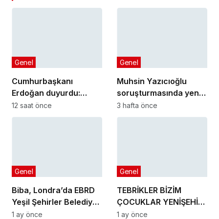
Genel
Genel
Cumhurbaşkanı
Muhsin Yazıcıoğlu
Erdoğan duyurdu:
soruşturmasında yeni
Kiralık sosyal konut
gelişme!
12 saat önce
3 hafta önce
projesi eylülde başlıyor
Genel
Genel
Biba, Londra’da EBRD
TEBRİKLER BİZİM
Yeşil Şehirler Belediye
ÇOCUKLAR YENİŞEHİR’İ
Başkanları
MAKEDONYA’DA
1 ay önce
1 ay önce