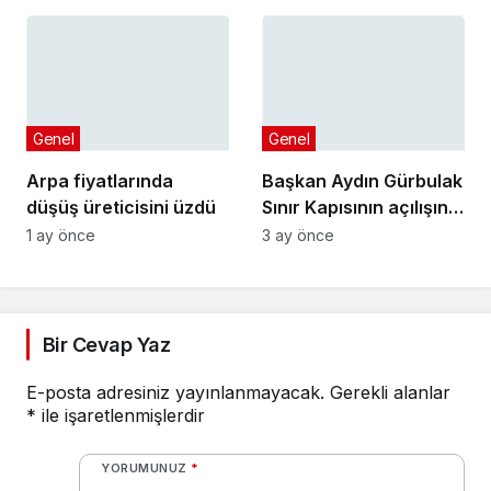
Toplantısı’na katıldı
GURURLA TEMSİL
ETTİLER
Genel
Genel
Arpa fiyatlarında
Başkan Aydın Gürbulak
düşüş üreticisini üzdü
Sınır Kapısının açılışına
katıldı
1 ay önce
3 ay önce
Bir Cevap Yaz
E-posta adresiniz yayınlanmayacak.
Gerekli alanlar
*
ile işaretlenmişlerdir
YORUMUNUZ
*