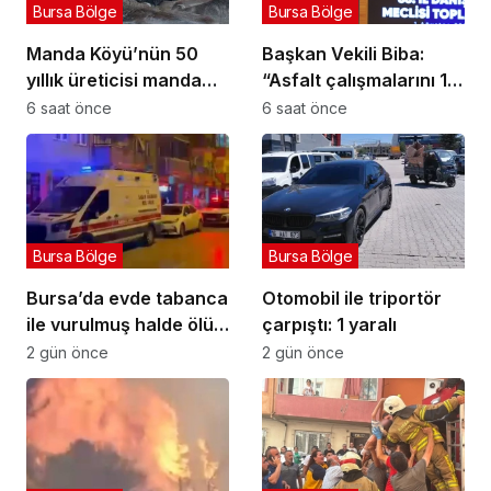
Bursa Bölge
Bursa Bölge
Manda Köyü’nün 50
Başkan Vekili Biba:
yıllık üreticisi manda
“Asfalt çalışmalarını 12
sucuğu ve yoğurduyla
kat artırdık”
6 saat önce
6 saat önce
fark oluşturdu
Bursa Bölge
Bursa Bölge
Bursa’da evde tabanca
Otomobil ile triportör
ile vurulmuş halde ölü
çarpıştı: 1 yaralı
bulundu
2 gün önce
2 gün önce