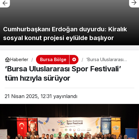
Cumhurbaşkanı Erdoğan duyurdu: Kiralık
sosyal konut projesi eylülde başlıyor
Bursa Bölge
Haberler
‘Bursa Uluslararası
Spor Festivali’ tüm
‘Bursa Uluslararası Spor Festivali’
hızıyla sürüyor
tüm hızıyla sürüyor
21 Nisan 2025, 12:31
yayınlandı