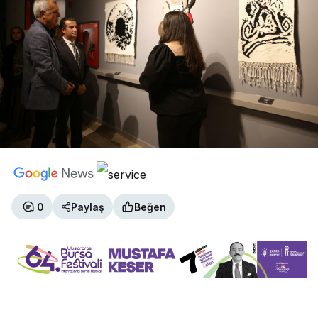
0
Paylaş
Beğen