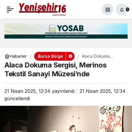
‘Bursa Uluslararası Spor
+
-
0
Paylaş
0
Festivali’ tüm hızıyla
sürüyor
Bursa Bölge
Haberler
Alaca Dokuma
Sergisi, Merinos
Alaca Dokuma Sergisi, Merinos
Tekstil Sanayi
Müzesi’nde
Tekstil Sanayi Müzesi’nde
21 Nisan 2025, 12:34
yayınlandı
21 Nisan 2025, 12:34
güncellendi