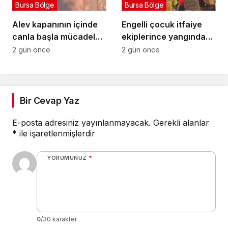
Bursa Bölge
Bursa Bölge
Alev kapanının içinde
Engelli çocuk itfaiye
canla başla mücadele
ekiplerince yangından
ettiler:
kurtarıldı
2 gün önce
2 gün önce
Bir Cevap Yaz
E-posta adresiniz yayınlanmayacak.
Gerekli alanlar
*
ile işaretlenmişlerdir
YORUMUNUZ
*
0
/30 karakter