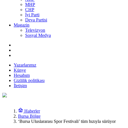
MHP
CHP
İyi Parti
Deva Partisi
Magazin
Televizyon
Sosyal Medya
Yazarlarımız
Künye
Hesabım
Gizlilik politikası
İletişim
Haberler
Bursa Bölge
‘Bursa Uluslararası Spor Festivali’ tüm hızıyla sürüyor