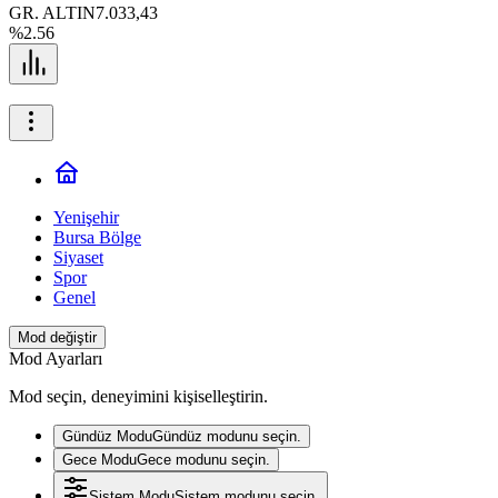
GR. ALTIN
7.033,43
%2.56
Yenişehir
Bursa Bölge
Siyaset
Spor
Genel
Mod değiştir
Mod Ayarları
Mod seçin, deneyimini kişiselleştirin.
Gündüz Modu
Gündüz modunu seçin.
Gece Modu
Gece modunu seçin.
Sistem Modu
Sistem modunu seçin.