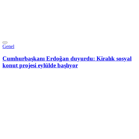
Genel
Cumhurbaşkanı Erdoğan duyurdu: Kiralık sosyal
konut projesi eylülde başlıyor