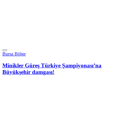
Bursa Bölge
Minikler Güreş Türkiye Şampiyonası’na
Büyükşehir damgası!