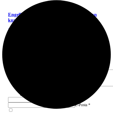
Engelli çocuk itfaiye ekiplerince yangından
kurtarıldı
Bursa Bölge
1 hafta önce
Bir Cevap Yaz
E-posta adresiniz yayınlanmayacak.
Gerekli alanlar
*
ile
işaretlenmişlerdir
Yorumunuz
*
0
/30 karakter
Ad
*
E-Posta
*