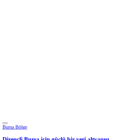
Bursa Bölge
Dirençli Bursa için güçlü bir veri altyapısı