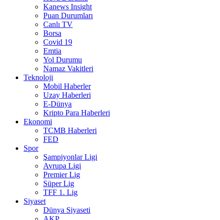
Kanews Insight
Puan Durumları
Canlı TV
Borsa
Covid 19
Emtia
Yol Durumu
Namaz Vakitleri
Teknoloji
Mobil Haberler
Uzay Haberleri
E-Dünya
Kripto Para Haberleri
Ekonomi
TCMB Haberleri
FED
Spor
Şampiyonlar Ligi
Avrupa Ligi
Premier Lig
Süper Lig
TFF 1. Lig
Siyaset
Dünya Siyaseti
AKP