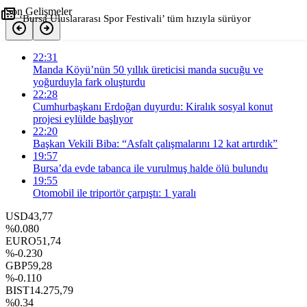
Son Gelişmeler
‘Bursa Uluslararası Spor Festivali’ tüm hızıyla sürüyor
+
-
0
22:31
Paylaş
Manda Köyü’nün 50 yıllık üreticisi manda sucuğu ve
yoğurduyla fark oluşturdu
22:28
Cumhurbaşkanı Erdoğan duyurdu: Kiralık sosyal konut
projesi eylülde başlıyor
22:20
Başkan Vekili Biba: “Asfalt çalışmalarını 12 kat artırdık”
19:57
Bursa’da evde tabanca ile vurulmuş halde ölü bulundu
19:55
Otomobil ile triportör çarpıştı: 1 yaralı
USD
43,77
%0.080
EURO
51,74
%-0.230
GBP
59,28
%-0.110
BIST
14.275,79
%0.34