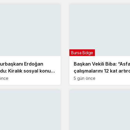
Bursa Bölge
urbaşkanı Erdoğan
Başkan Vekili Biba: “Asfa
du: Kiralık sosyal konut
çalışmalarını 12 kat artır
i eylülde başlıyor
önce
5 gün önce