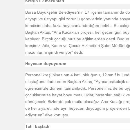
Kreşin ilk mezunları
Bursa Büyükşehir Belediyesi’nin 17 ilçenin tamamında d
altyapı ve üstyapı gibi zorunlu görevlerinin yanında sosyal
kendisini daha fazla heyecanlandırdığını belirtti. Bu çalı
Başkan Aktaş, “Ana Kucakları projesi, her geçen gün büyü
katılıyor. Birçok çocuğumuz bu eğitimlerden geçti. Bugün d
kreşimiz, Aile, Kadın ve Çocuk Hizmetleri Şube Müdürlüğ
mezunlarını şimdi veriyor” dedi.
Heyecan duyuyorum
Personel kreşi binasının 4 katlı olduğunu, 12 sınıf bulu
oluştuğunu ifade eden Başkan Aktaş, “Ayrıca psikolojik d
öğrencimizle dönemi tamamladık. Personelimiz de bu u
çocuklarımıza hayat boyu mutluluklar, başarılar, sağlık ve
dönüşecek. Bizler de çok mutlu olacağız. Ana Kucağı proj
de her ziyaretimde ayrı heyecan duyduğum projelerden bi
ediyorum” diye konuştu.
Tatil başladı