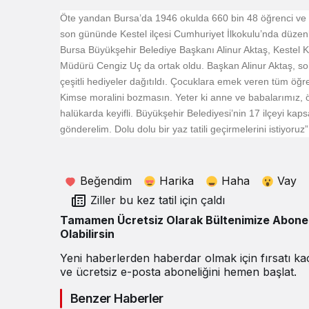
Öte yandan Bursa’da 1946 okulda 660 bin 48 öğrenci ve 41
son gününde Kestel ilçesi Cumhuriyet İlkokulu’nda düzen
Bursa Büyükşehir Belediye Başkanı Alinur Aktaş, Kestel 
Müdürü Cengiz Uç da ortak oldu. Başkan Alinur Aktaş, sohb
çeşitli hediyeler dağıtıldı. Çocuklara emek veren tüm öğr
Kimse moralini bozmasın. Yeter ki anne ve babalarımız, öğ
halükarda keyifli. Büyükşehir Belediyesi’nin 17 ilçeyi kapsay
gönderelim. Dolu dolu bir yaz tatili geçirmelerini istiyoruz”
Beğendim
Harika
Haha
Vay
Ziller bu kez tatil için çaldı
Tamamen Ücretsiz Olarak Bültenimize Abone
Olabilirsin
Yeni haberlerden haberdar olmak için fırsatı k
ve ücretsiz e-posta aboneliğini hemen başlat.
Benzer Haberler