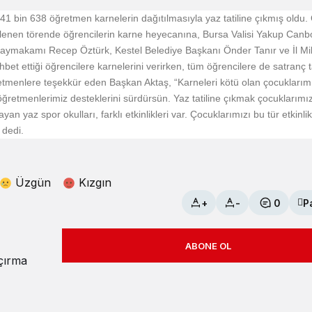
 bin 638 öğretmen karnelerin dağıtılmasıyla yaz tatiline çıkmış oldu. 
lenen törende öğrencilerin karne heyecanına, Bursa Valisi Yakup Canbo
Kaymakamı Recep Öztürk, Kestel Belediye Başkanı Önder Tanır ve İl Mill
et ettiği öğrencilere karnelerini verirken, tüm öğrencilere de satranç 
etmenlere teşekkür eden Başkan Aktaş, “Karneleri kötü olan çocuklarımız
retmenlerimiz desteklerini sürdürsün. Yaz tatiline çıkmak çocuklarımız
an yaz spor okulları, farklı etkinlikleri var. Çocuklarımızı bu tür etkinli
 dedi.
Üzgün
Kızgın
+
-
0
P
ABONE OL
açırma