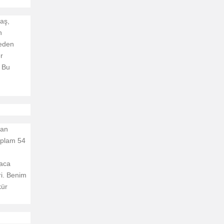
aş,
n
 eden
r
. Bu
dan
oplam 54
ğaca
ri. Benim
kür