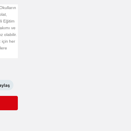
Okulların
lat,
i Eğitim
takımı ve
 olabilir.
 için her
klere
aylaş