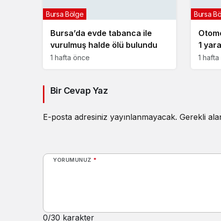
Bursa Bölge
Bursa B
Bursa’da evde tabanca ile
Otomob
vurulmuş halde ölü bulundu
1 yara
1 hafta önce
1 haft
Bir Cevap Yaz
E-posta adresiniz yayınlanmayacak.
Gerekli al
YORUMUNUZ
*
0
/30 karakter