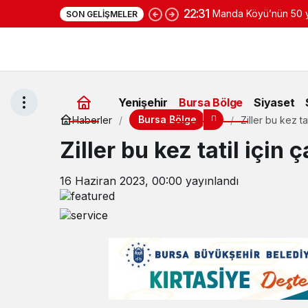
22:31
Manda Köyü’nün 50 yı
SON GELIŞMELER
yoğurduyla fark oluş
Yenişehir
Bursa Bölge
Siyaset
Bursa Bölge
Haberler
Ziller bu kez tat
Ziller bu kez tatil için ç
16 Haziran 2023, 00:00
yayınlandı