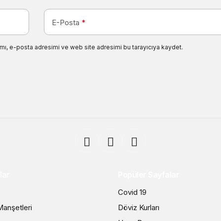
E-Posta
*
mı, e-posta adresimi ve web site adresimi bu tarayıcıya kaydet.
lar
Popüler Sayfalar
Covid 19
anşetleri
Döviz Kurları