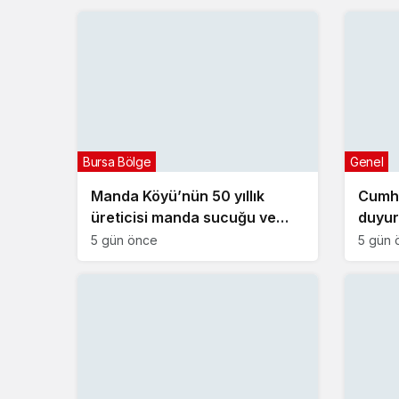
Bursa Bölge
Genel
Manda Köyü’nün 50 yıllık
Cumh
üreticisi manda sucuğu ve
duyur
yoğurduyla fark oluşturdu
projes
5 gün önce
5 gün 