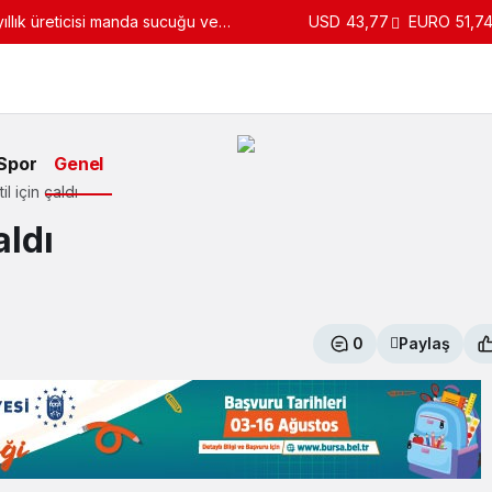
llık üreticisi manda sucuğu ve
USD
43,77
EURO
51,7
turdu
Spor
Genel
il için çaldı
aldı
0
Paylaş