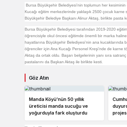
Bursa Büyükşehir Belediyesi’nin toplumun her kesiminin 
Kucağı eğitim merkezlerinde yaklaşık 2500 çocuk karne s
Büyükşehir Belediye Başkanı Alinur Aktaş, birlikte pasta ke
Bursa Büyükşehir Belediyesi tarafından 2019-2020 eğiti
öğrencisiyle okul öncesi eğitimde önemli bir marka halin
hayatlarına Büyükşehir Belediyesi’nin ana kucaklarında başl
öğrenciler için Ana Kucağı Personel Kreşi’nde de karne t
Aktaş da ortak oldu. Başarı belgelerinin yanı sıra satran
pastalarını da Başkan Aktaş ile birlikte kesti.
Göz Atın
Manda Köyü’nün 50 yıllık
Cumhu
üreticisi manda sucuğu ve
duyurd
yoğurduyla fark oluşturdu
projes