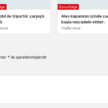
ölge
Bursa Bölge
il ile triportör çarpıştı:
Alev kapanının içinde ca
lı
başla mücadele ettiler:
a önce
1 hafta önce
anlar
*
ile işaretlenmişlerdir