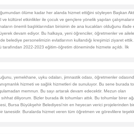
oğumundan ölüme kadar her alanda hizmet ettiğini söyleyen Başkan Akt
 ve kültürel etkinlikler ile çocuk ve gençlere yönelik yapılan çalışmaları
şmaların önemli başlıklarından birisinin de ana kucakları olduğunu ifade
yerek devam ediyor. Bu halkaya, yeni öğrenciler, öğretmenler ve ailele
e belediye personelimizin evlatlarının kullandığı kreşimizi ziyaret ettik
ü tarafından 2022-2023 eğitim-öğretim döneminde hizmete açıldı. İlk
nduğunu, yemekhane, uyku odaları, jimnastik odası, öğretmenler odasın
anışmanlık hizmeti ve sağlık hizmetleri de sunuluyor. Bu sene burada t
ygulamadan memnun. Bu sayı artarak devam edecektir. Mezun olan
 sıhhat diliyorum. Bizler burada ilk tohumları attık. Bu tohumlar birer a
esi, Bursa Büyükşehir Belediyesi’nin en heyecan verici projelerinden bi
r tanesidir. Buralarda hizmet veren tüm öğretmen ve görevlilere teşek