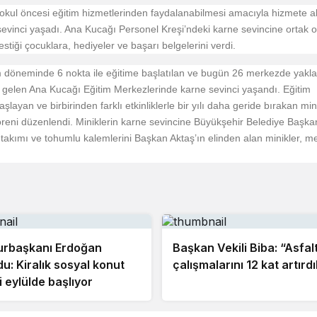
okul öncesi eğitim hizmetlerinden faydalanabilmesi amacıyla hizmete a
evinci yaşadı. Ana Kucağı Personel Kreşi’ndeki karne sevincine ortak o
stiği çocuklara, hediyeler ve başarı belgelerini verdi.
m döneminde 6 nokta ile eğitime başlatılan ve bugün 26 merkezde yakl
e gelen Ana Kucağı Eğitim Merkezlerinde karne sevinci yaşandı. Eğitim
ayan ve birbirinden farklı etkinliklerle bir yılı daha geride bırakan min
öreni düzenlendi. Miniklerin karne sevincine Büyükşehir Belediye Başkan
ç takımı ve tohumlu kalemlerini Başkan Aktaş’ın elinden alan minikler, m
rbaşkanı Erdoğan
Başkan Vekili Biba: “Asfal
u: Kiralık sosyal konut
çalışmalarını 12 kat artırd
i eylülde başlıyor