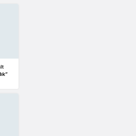
lt
dık”