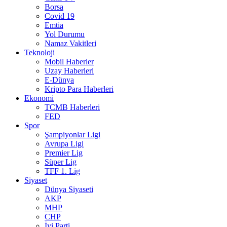
Borsa
Covid 19
Emtia
Yol Durumu
Namaz Vakitleri
Teknoloji
Mobil Haberler
Uzay Haberleri
E-Dünya
Kripto Para Haberleri
Ekonomi
TCMB Haberleri
FED
Spor
Şampiyonlar Ligi
Avrupa Ligi
Premier Lig
Süper Lig
TFF 1. Lig
Siyaset
Dünya Siyaseti
AKP
MHP
CHP
İyi Parti