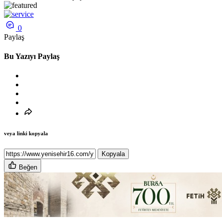
0
Paylaş
Bu Yazıyı Paylaş
veya linki kopyala
Kopyala
Beğen