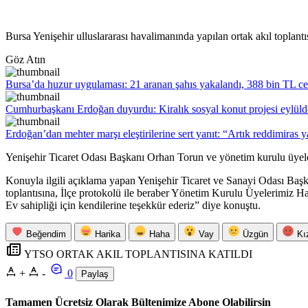
Bursa Yenişehir ulluslararası havalimanında yapılan ortak akıl toplantıs
Göz Atın
Bursa’da huzur uygulaması: 21 aranan şahıs yakalandı, 388 bin TL ce
Cumhurbaşkanı Erdoğan duyurdu: Kiralık sosyal konut projesi eylüld
Erdoğan’dan mehter marşı eleştirilerine sert yanıt: “Artık reddimiras 
Yenişehir Ticaret Odası Başkanı Orhan Torun ve yönetim kurulu üyeleri
Konuyla ilgili açıklama yapan Yenişehir Ticaret ve Sanayi Odası Ba
toplantısına, İlçe protokolü ile beraber Yönetim Kurulu Üyelerimiz H
Ev sahipliği için kendilerine teşekkür ederiz” diye konuştu.
Beğendim
Harika
Haha
Vay
Üzgün
Kı
YTSO ORTAK AKIL TOPLANTISINA KATILDI
+
-
0
Paylaş
Tamamen Ücretsiz Olarak Bültenimize Abone Olabilirsin