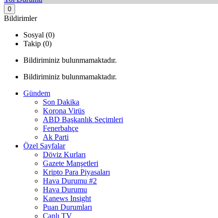
0
Bildirimler
Sosyal (0)
Takip (0)
Bildiriminiz bulunmamaktadır.
Bildiriminiz bulunmamaktadır.
Gündem
Son Dakika
Korona Virüs
ABD Başkanlık Seçimleri
Fenerbahçe
Ak Parti
Özel Sayfalar
Döviz Kurları
Gazete Manşetleri
Kripto Para Piyasaları
Hava Durumu #2
Hava Durumu
Kanews Insight
Puan Durumları
Canlı TV