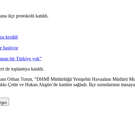
ına ilçe protokolü katıldı.
za kesildi
e başlıyor
yapan bir Türkiye yok”
 de toplantıya katıldı.
şkanı Orhan Torun, “DHMİ Müdürlüğü Yenişehir Havaalanı Müdürü Musta
akkı Çetin ve Hakan Akgün’de katılım sağladı. İlçe sorunlarının masaya
zgın