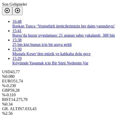
Son Gelişmeler
16:48
Başkan Tunca ‘Yenişehirli üreticilerimizin her daim yanındayız
15:41
Bursa’da huzur uygulaması: 21 aranan şahıs yakalandı, 388 bin
15:38
25 bin kişi bunun için bir araya geldi
15:30
Mustafa Keser’den müzik ve kahkaha dolu gece
15:29
Köyümde Yaşamak için Bir Sürü Nedenim Var
USD
43,77
%0.080
EURO
51,74
%-0.230
GBP
59,28
%-0.110
BIST
14.275,79
%0.34
GR. ALTIN
7.033,43
%2.56