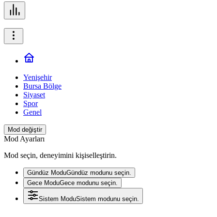
Yenişehir
Bursa Bölge
Siyaset
Spor
Genel
Mod değiştir
Mod Ayarları
Mod seçin, deneyimini kişiselleştirin.
Gündüz Modu
Gündüz modunu seçin.
Gece Modu
Gece modunu seçin.
Sistem Modu
Sistem modunu seçin.