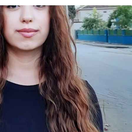
Bursa Bölge
Manda Köyü’nün 50 yıllık
üreticisi manda sucuğu ve
yoğurduyla fark oluşturdu