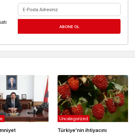
atı
ABONE OL
ge
Uncategorized
Emniyet
Türkiye’nin ihtiyacını