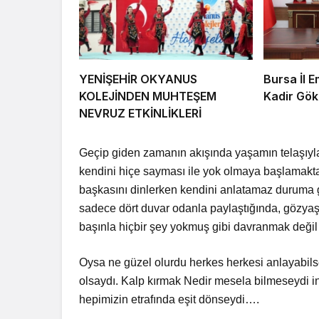
YENİŞEHİR OKYANUS
Bursa İl 
KOLEJİNDEN MUHTEŞEM
Kadir Gök
NEVRUZ ETKİNLİKLERİ
Geçip giden zamanın akışında yaşamın telaşıyla
kendini hiçe sayması ile yok olmaya başlamakta
başkasını dinlerken kendini anlatamaz duruma g
sadece dört duvar odanla paylaştığında, gözyaşl
başınla hiçbir şey yokmuş gibi davranmak değil 
Oysa ne güzel olurdu herkes herkesi anlayabils
olsaydı. Kalp kırmak Nedir mesela bilmeseydi i
hepimizin etrafında eşit dönseydi….