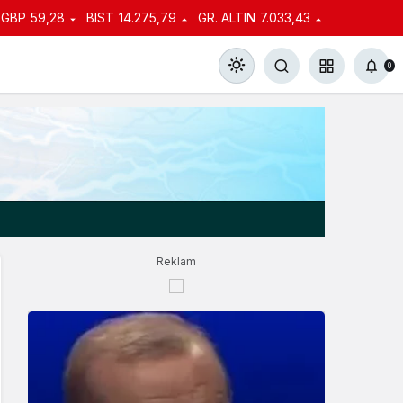
GBP
59,28
BIST
14.275,79
GR. ALTIN
7.033,43
0
Gündüz Modu
Gündüz modunu seçin.
Reklam
Gece Modu
Gece modunu seçin.
Sistem Modu
Sistem modunu seçin.