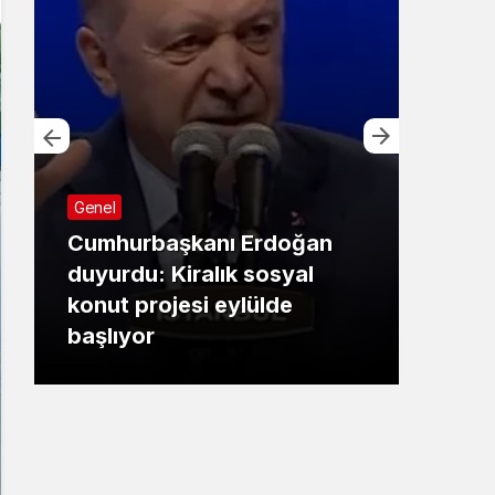
Genel
Cumhurbaşkanı Erdoğan
Bursa
duyurdu: Kiralık sosyal
konut projesi eylülde
Başk
başlıyor
çalı