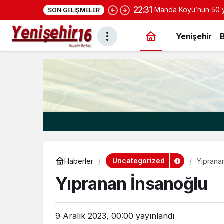
22:31
Manda Köyü’nün 50 yı
SON GELIŞMELER
yoğurduyla fark oluş
Yenişehir
Uncategorized
Haberler
Yıprana
Yıpranan İnsanoğlu
9 Aralık 2023, 00:00
yayınlandı