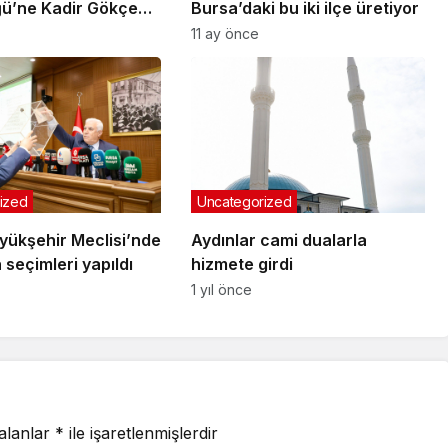
ü’ne Kadir Gökçe
Bursa’daki bu iki ilçe üretiyor
11 ay önce
ized
Uncategorized
yükşehir Meclisi’nde
Aydınlar cami dualarla
seçimleri yapıldı
hizmete girdi
1 yıl önce
 alanlar
*
ile işaretlenmişlerdir