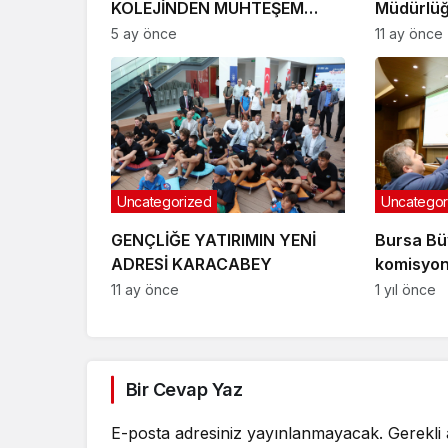
KOLEJİNDEN MUHTEŞEM
Müdürlüğ
NEVRUZ ETKİNLİKLERİ
atandı
5 ay önce
11 ay önce
Uncategorized
Uncategor
GENÇLİĞE YATIRIMIN YENİ
Bursa Bü
ADRESİ KARACABEY
komisyon 
11 ay önce
1 yıl önce
Bir Cevap Yaz
E-posta adresiniz yayınlanmayacak.
Gerekli