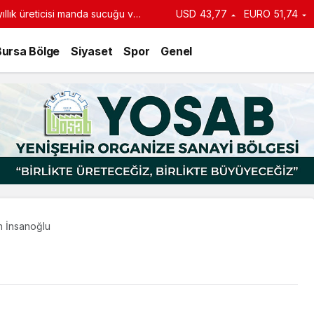
llık üreticisi manda sucuğu ve
USD
43,77
EURO
51,74
turdu
Bursa Bölge
Siyaset
Spor
Genel
n İnsanoğlu