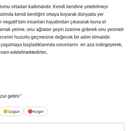
umu ortadan kalkmalıdır. Kendi kendine yetebilmeyi
aslında kendi benliğini ortaya koyarak dünyada yer
 negatif tüm insanları hayatından çıkararak buna el
lamak yerine, onu ağlatan şeyin üzerine giderek onu yenmeli
gecenin huzurlu geçmesine değecek bir adım olmalıdır.
ı yaşamaya başladıklarında sorunlarını
en aza indirgeyerek,
devam edebilmektedirler..
r getirir.”
Üzgün
Kızgın