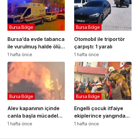
Bursa Bölge
Bursa Bölge
Bursa’da evde tabanca
Otomobil ile triportör
ile vurulmuş halde ölü
çarpıştı: 1 yaralı
bulundu
1 hafta önce
1 hafta önce
Bursa Bölge
Bursa Bölge
Alev kapanının içinde
Engelli çocuk itfaiye
canla başla mücadele
ekiplerince yangından
ettiler:
kurtarıldı
1 hafta önce
1 hafta önce