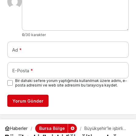
0
/30 karakter
Ad
*
E-Posta
*
Bir dahaki sefere yorum yaptığımda kullanılmak üzere adımı, e-
posta adresimi ve web site adresimi bu tarayıcıya kaydet.
Yorum Gönder
Bursa Bölge
Haberler
Büyükşehir’le işbirliği
eğitime değer