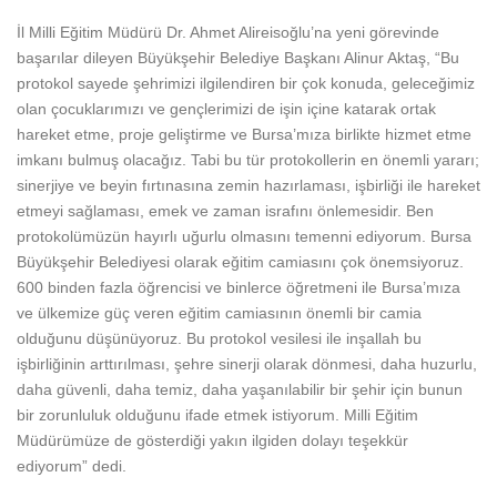
İl Milli Eğitim Müdürü Dr. Ahmet Alireisoğlu’na yeni görevinde
başarılar dileyen Büyükşehir Belediye Başkanı Alinur Aktaş, “Bu
protokol sayede şehrimizi ilgilendiren bir çok konuda, geleceğimiz
olan çocuklarımızı ve gençlerimizi de işin içine katarak ortak
hareket etme, proje geliştirme ve Bursa’mıza birlikte hizmet etme
imkanı bulmuş olacağız. Tabi bu tür protokollerin en önemli yararı;
sinerjiye ve beyin fırtınasına zemin hazırlaması, işbirliği ile hareket
etmeyi sağlaması, emek ve zaman israfını önlemesidir. Ben
protokolümüzün hayırlı uğurlu olmasını temenni ediyorum. Bursa
Büyükşehir Belediyesi olarak eğitim camiasını çok önemsiyoruz.
600 binden fazla öğrencisi ve binlerce öğretmeni ile Bursa’mıza
ve ülkemize güç veren eğitim camiasının önemli bir camia
olduğunu düşünüyoruz. Bu protokol vesilesi ile inşallah bu
işbirliğinin arttırılması, şehre sinerji olarak dönmesi, daha huzurlu,
daha güvenli, daha temiz, daha yaşanılabilir bir şehir için bunun
bir zorunluluk olduğunu ifade etmek istiyorum. Milli Eğitim
Müdürümüze de gösterdiği yakın ilgiden dolayı teşekkür
ediyorum” dedi.