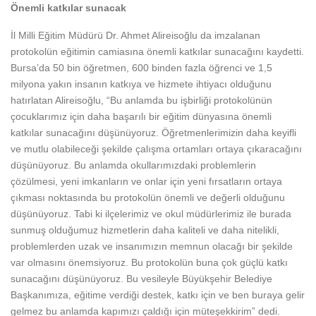
Önemli katkılar sunacak
İl Milli Eğitim Müdürü Dr. Ahmet Alireisoğlu da imzalanan
protokolün eğitimin camiasına önemli katkılar sunacağını kaydetti.
Bursa’da 50 bin öğretmen, 600 binden fazla öğrenci ve 1,5
milyona yakın insanın katkıya ve hizmete ihtiyacı olduğunu
hatırlatan Alireisoğlu, “Bu anlamda bu işbirliği protokolünün
çocuklarımız için daha başarılı bir eğitim dünyasına önemli
katkılar sunacağını düşünüyoruz. Öğretmenlerimizin daha keyifli
ve mutlu olabileceği şekilde çalışma ortamları ortaya çıkaracağını
düşünüyoruz. Bu anlamda okullarımızdaki problemlerin
çözülmesi, yeni imkanların ve onlar için yeni fırsatların ortaya
çıkması noktasında bu protokolün önemli ve değerli olduğunu
düşünüyoruz. Tabi ki ilçelerimiz ve okul müdürlerimiz ile burada
sunmuş olduğumuz hizmetlerin daha kaliteli ve daha nitelikli,
problemlerden uzak ve insanımızın memnun olacağı bir şekilde
var olmasını önemsiyoruz. Bu protokolün buna çok güçlü katkı
sunacağını düşünüyoruz. Bu vesileyle Büyükşehir Belediye
Başkanımıza, eğitime verdiği destek, katkı için ve ben buraya gelir
gelmez bu anlamda kapımızı çaldığı için müteşekkirim” dedi.