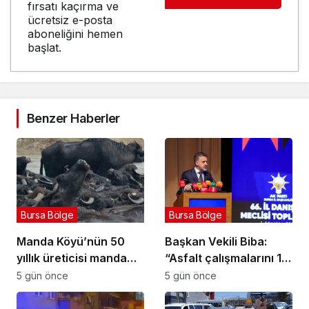
fırsatı kaçırma ve
ücretsiz e-posta
aboneliğini hemen
başlat.
Benzer Haberler
Bursa Bölge
Bursa Bölge
Manda Köyü’nün 50
Başkan Vekili Biba:
yıllık üreticisi manda
“Asfalt çalışmalarını 12
sucuğu ve yoğurduyla
kat artırdık”
5 gün önce
5 gün önce
fark oluşturdu