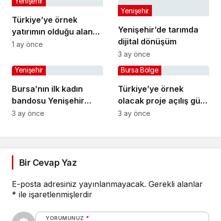
Yenişehir
Yenişehir
Türkiye’ye örnek
Yenişehir’de tarımda
yatırımın olduğu alana
dijital dönüşüm
jandarma karakolu
1 ay önce
3 ay önce
yapılıyor
Yenişehir
Bursa Bölge
Bursa’nın ilk kadın
Türkiye’ye örnek
bandosu Yenişehir
olacak proje açılış gün
sokaklarında
sayıyor
3 ay önce
3 ay önce
Bir Cevap Yaz
E-posta adresiniz yayınlanmayacak.
Gerekli alanlar
*
ile işaretlenmişlerdir
YORUMUNUZ
*