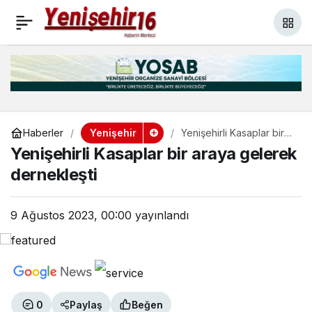
Büyükşehir’le işbirliği
+
-
0
Paylaş
eğitime değer katacak
Yenişehir
Haberler
Yenişehirli Kasaplar bir
araya gelerek
Yenişehirli Kasaplar bir araya gelerek
dernekleşti
dernekleşti
9 Ağustos 2023, 00:00
yayınlandı
0
Paylaş
Beğen