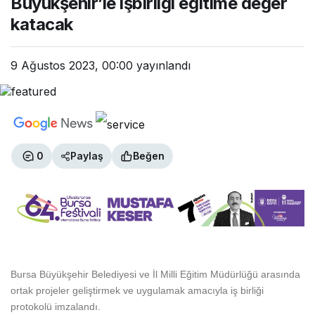
Büyükşehir’le işbirliği eğitime değer
katacak
katacak
9 Ağustos 2023, 00:00
yayınlandı
0
Paylaş
Beğen
Bursa Büyükşehir Belediyesi ve İl Milli Eğitim Müdürlüğü arasında
ortak projeler geliştirmek ve uygulamak amacıyla iş birliği
protokolü imzalandı.