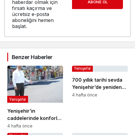
haberdar olmak için
ABONE OL
fırsatı kaçırma ve
ücretsiz e-posta
aboneliğini hemen
başlat.
Benzer Haberler
Yenişehir
700 yıllık tarihi sevda
Yenişehir’de yeniden
hayat buldu
4 hafta önce
Yenişehir
Yenişehir’in
caddelerinde konforlu
yolculuk
4 hafta önce