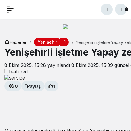
0
Yenişehir
Haberler
Yenişehirli işletme Yapay zek
Yenişehirli işletme Yapay ze
8 Ekim 2025, 15:28
yayınlandı
8 Ekim 2025, 15:39
güncell
0
Paylaş
1
Marmara bölgesinde ilk kez Bursa’nın Yenişehir ilçesinde S