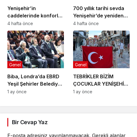
Yenişehir’in
700 yıllık tarihi sevda
caddelerinde konforlu
Yenişehir’de yeniden
yolculuk
hayat buldu
4 hafta önce
4 hafta önce
Genel
Genel
Biba, Londra’da EBRD
TEBRİKLER BİZİM
Yeşil Şehirler Belediye
ÇOCUKLAR YENİŞEHİR’İ
Başkanları
MAKEDONYA’DA
1 ay önce
1 ay önce
Toplantısı’na katıldı
GURURLA TEMSİL
ETTİLER
Bir Cevap Yaz
E-posta adresiniz yayınlanmayacak.
Gerekli alanlar