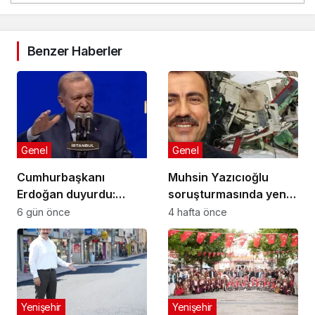
Benzer Haberler
Genel
Genel
Cumhurbaşkanı
Muhsin Yazıcıoğlu
Erdoğan duyurdu:
soruşturmasında yeni
Kiralık sosyal konut
gelişme!
6 gün önce
4 hafta önce
projesi eylülde başlıyor
Yenişehir
Yenişehir