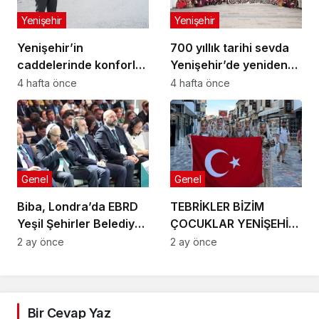
Yenişehir
Yenişehir
Yenişehir’in
700 yıllık tarihi sevda
caddelerinde konforlu
Yenişehir’de yeniden
yolculuk
hayat buldu
4 hafta önce
4 hafta önce
Genel
Genel
Biba, Londra’da EBRD
TEBRİKLER BİZİM
Yeşil Şehirler Belediye
ÇOCUKLAR YENİŞEHİR’İ
Başkanları
MAKEDONYA’DA
2 ay önce
2 ay önce
Toplantısı’na katıldı
GURURLA TEMSİL
ETTİLER
Bir Cevap Yaz