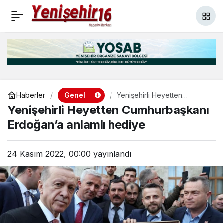
YENİŞEHİR’İN EN BÜYÜK
+
-
0
Paylaş
EKSİĞİNİ BAŞKANLARA
SORDUK
Genel
Haberler
Yenişehirli Heyetten
Cumhurbaşkanı Erdoğan’a
Yenişehirli Heyetten Cumhurbaşkanı
anlamlı hediye
Erdoğan’a anlamlı hediye
24 Kasım 2022, 00:00
yayınlandı