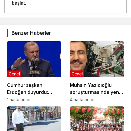
başlat.
Benzer Haberler
Genel
Genel
Cumhurbaşkanı
Muhsin Yazıcıoğlu
Erdoğan duyurdu:
soruşturmasında yeni
Kiralık sosyal konut
gelişme!
1 hafta önce
4 hafta önce
projesi eylülde başlıyor