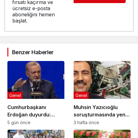
fırsatı kaçırma ve
ücretsiz e-posta
aboneliğini hemen
başlat.
Benzer Haberler
Genel
Genel
Cumhurbaşkanı
Muhsin Yazıcıoğlu
Erdoğan duyurdu:
soruşturmasında yeni
Kiralık sosyal konut
gelişme!
5 gün önce
3 hafta önce
projesi eylülde başlıyor