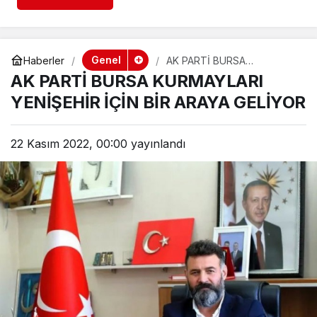
Genel
Haberler
AK PARTİ BURSA
KURMAYLARI YENİŞEHİR
AK PARTİ BURSA KURMAYLARI
İÇİN BİR ARAYA GELİYOR
YENİŞEHİR İÇİN BİR ARAYA GELİYOR
22 Kasım 2022, 00:00
yayınlandı