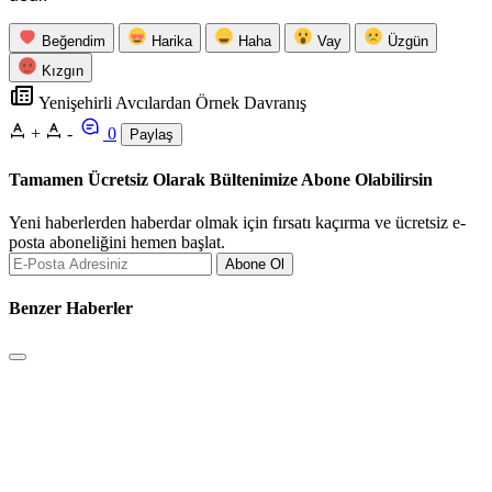
Beğendim
Harika
Haha
Vay
Üzgün
Kızgın
Yenişehirli Avcılardan Örnek Davranış
+
-
0
Paylaş
Tamamen Ücretsiz Olarak Bültenimize Abone Olabilirsin
Yeni haberlerden haberdar olmak için fırsatı kaçırma ve ücretsiz e-
posta aboneliğini hemen başlat.
Abone Ol
Benzer Haberler