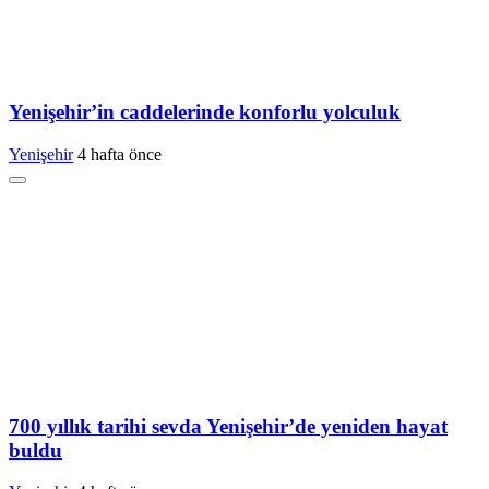
Yenişehir’in caddelerinde konforlu yolculuk
Yenişehir
4 hafta önce
700 yıllık tarihi sevda Yenişehir’de yeniden hayat
buldu