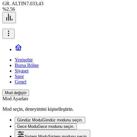
GR. ALTIN
7.033,43
%2.56
Yenişehir
Bursa Bölge
Siyaset
Spor
Genel
Mod değiştir
Mod Ayarları
Mod seçin, deneyimini kişiselleştirin.
Gündüz Modu
Gündüz modunu seçin.
Gece Modu
Gece modunu seçin.
Sistem Modu
Sistem modunu seçin.