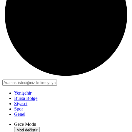
Yenişehir
Bursa Bölge
Siyaset
Spor
Genel
Gece Modu
Mod değiştir