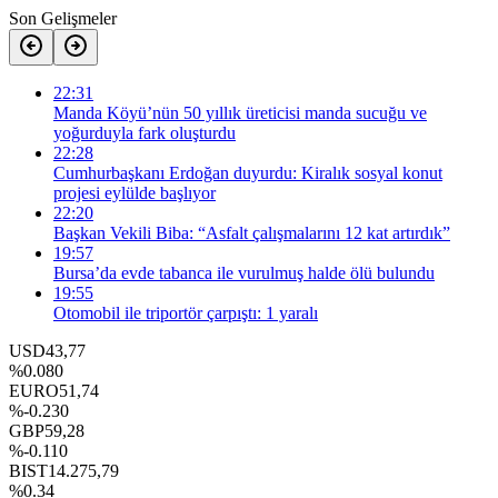
Son Gelişmeler
22:31
Manda Köyü’nün 50 yıllık üreticisi manda sucuğu ve
yoğurduyla fark oluşturdu
22:28
Cumhurbaşkanı Erdoğan duyurdu: Kiralık sosyal konut
projesi eylülde başlıyor
22:20
Başkan Vekili Biba: “Asfalt çalışmalarını 12 kat artırdık”
19:57
Bursa’da evde tabanca ile vurulmuş halde ölü bulundu
19:55
Otomobil ile triportör çarpıştı: 1 yaralı
USD
43,77
%0.080
EURO
51,74
%-0.230
GBP
59,28
%-0.110
BIST
14.275,79
%0.34