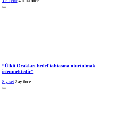
Yenişehir
4 hafta önce
“Ülkü Ocakları hedef tahtasına oturtulmak
istenmektedir”
Siyaset
2 ay önce