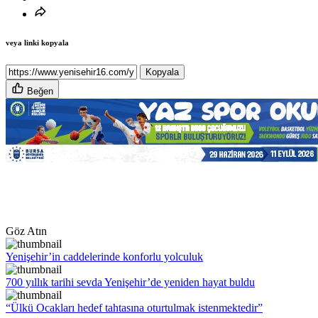
veya linki kopyala
Kopyala
Beğen
Göz Atın
Yenişehir’in caddelerinde konforlu yolculuk
700 yıllık tarihi sevda Yenişehir’de yeniden hayat buldu
“Ülkü Ocakları hedef tahtasına oturtulmak istenmektedir”