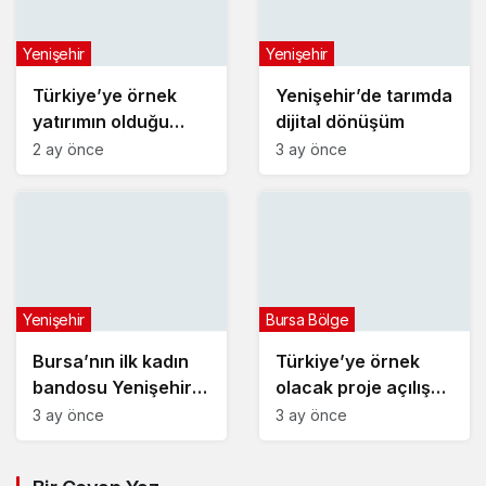
Yenişehir
Yenişehir
Türkiye’ye örnek
Yenişehir’de tarımda
yatırımın olduğu
dijital dönüşüm
alana jandarma
2 ay önce
3 ay önce
karakolu yapılıyor
Yenişehir
Bursa Bölge
Bursa’nın ilk kadın
Türkiye’ye örnek
bandosu Yenişehir
olacak proje açılış
sokaklarında
gün sayıyor
3 ay önce
3 ay önce