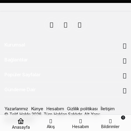
Kurumsal
Bağlantılar
Popüler Sayfalar
Gündeme Dair
Yazarlarımız
Künye
Hesabım
Gizlilik politikası
İletişim
© Telif Hakkı 2026, Tüm Hakları Saklıdır. Alt Yapı:
0
isimsepeti.NET
Akış
Hesabım
Bildirimler
Anasayfa