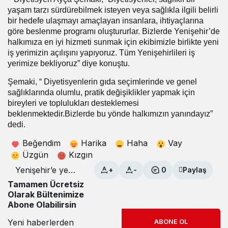
yaşam tarzı sürdürebilmek isteyen veya sağlıkla ilgili belirli
bir hedefe ulaşmayı amaçlayan insanlara, ihtiyaçlarına
göre beslenme programı oluştururlar. Bizlerde Yenişehir’de
halkımıza en iyi hizmeti sunmak için ekibimizle birlikte yeni
iş yerimizin açılışını yapıyoruz. Tüm Yenişehirlileri iş
yerimize bekliyoruz” diye konuştu.
Şemaki, “ Diyetisyenlerin gıda seçimlerinde ve genel
sağlıklarında olumlu, pratik değişiklikler yapmak için
bireyleri ve toplulukları desteklemesi
beklenmektedir.Bizlerde bu yönde halkımızın yanındayız”
dedi.
Beğendim
Harika
Haha
Vay
Üzgün
Kızgın
Yenişehir’e yeni
+
-
0
Paylaş
Diyetisyen
Tamamen Ücretsiz
Olarak Bültenimize
Abone Olabilirsin
Yeni haberlerden
ABONE OL