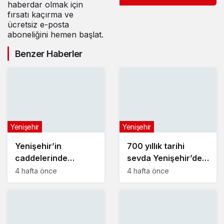
haberdar olmak için
fırsatı kaçırma ve
ücretsiz e-posta
aboneliğini hemen başlat.
Benzer Haberler
Yenişehir
Yenişehir
Yenişehir’in
700 yıllık tarihi
caddelerinde
sevda Yenişehir’de
konforlu yolculuk
yeniden hayat buldu
4 hafta önce
4 hafta önce