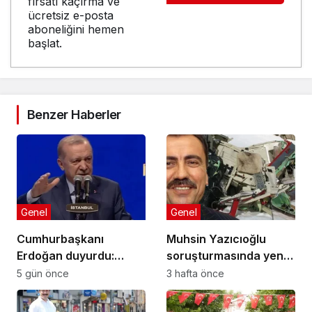
fırsatı kaçırma ve
ücretsiz e-posta
aboneliğini hemen
başlat.
Benzer Haberler
Genel
Genel
Cumhurbaşkanı
Muhsin Yazıcıoğlu
Erdoğan duyurdu:
soruşturmasında yeni
Kiralık sosyal konut
gelişme!
5 gün önce
3 hafta önce
projesi eylülde başlıyor