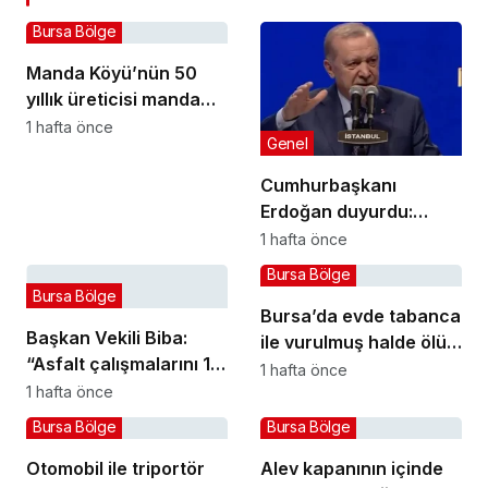
Bursa Bölge
Manda Köyü’nün 50
yıllık üreticisi manda
sucuğu ve yoğurduyla
1 hafta önce
Genel
fark oluşturdu
Cumhurbaşkanı
Erdoğan duyurdu:
Kiralık sosyal konut
1 hafta önce
projesi eylülde başlıyor
Bursa Bölge
Bursa Bölge
Bursa’da evde tabanca
Başkan Vekili Biba:
ile vurulmuş halde ölü
“Asfalt çalışmalarını 12
bulundu
1 hafta önce
kat artırdık”
1 hafta önce
Bursa Bölge
Bursa Bölge
Otomobil ile triportör
Alev kapanının içinde