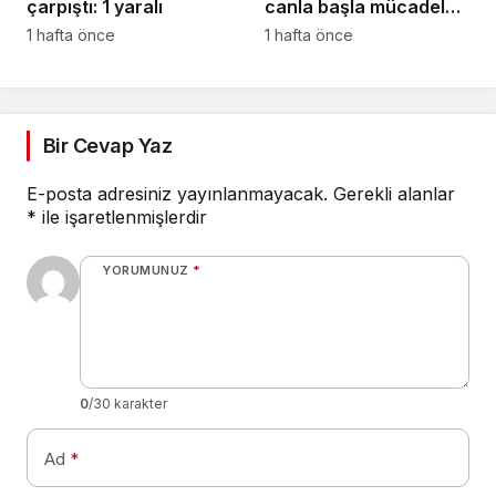
çarpıştı: 1 yaralı
canla başla mücadele
ettiler:
1 hafta önce
1 hafta önce
Bir Cevap Yaz
E-posta adresiniz yayınlanmayacak.
Gerekli alanlar
*
ile işaretlenmişlerdir
YORUMUNUZ
*
0
/30 karakter
Ad
*