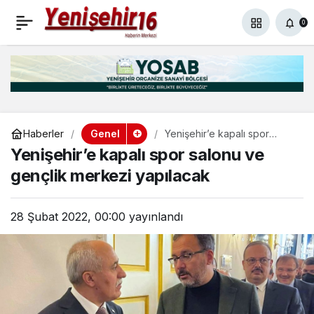
Yenişehirli servisçiler
+
-
0
Paylaş
0
haksız yere
arabalarımızı bağlıyorlar.
Genel
Haberler
Yenişehir’e kapalı spor
Son Ümitleri Alinur Aktaş
salonu ve gençlik merkezi
Yenişehir’e kapalı spor salonu ve
yapılacak
gençlik merkezi yapılacak
28 Şubat 2022, 00:00
yayınlandı