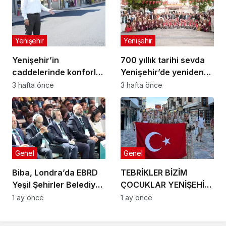
Yenişehir
Yenişehir
Yenişehir’in
700 yıllık tarihi sevda
caddelerinde konforlu
Yenişehir’de yeniden
yolculuk
hayat buldu
3 hafta önce
3 hafta önce
Genel
Genel
Biba, Londra’da EBRD
TEBRİKLER BİZİM
Yeşil Şehirler Belediye
ÇOCUKLAR YENİŞEHİR’İ
Başkanları
MAKEDONYA’DA
1 ay önce
1 ay önce
Toplantısı’na katıldı
GURURLA TEMSİL
ETTİLER