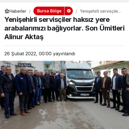
Bursa Bölge
Haberler
Yenişehirli servisçiler
haksız yere
Yenişehirli servisçiler haksız yere
arabalarımızı
bağlıyorlar. Son
arabalarımızı bağlıyorlar. Son Ümitleri
Ümitleri Alinur Aktaş
Alinur Aktaş
26 Şubat 2022, 00:00
yayınlandı