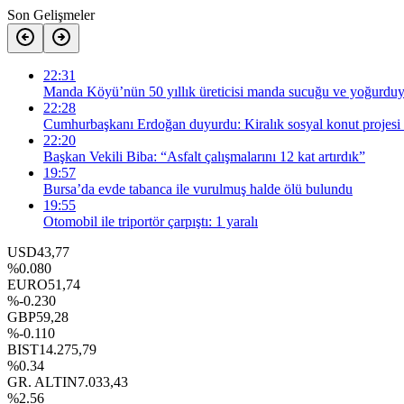
Son Gelişmeler
22:31
Manda Köyü’nün 50 yıllık üreticisi manda sucuğu ve yoğurduyl
22:28
Cumhurbaşkanı Erdoğan duyurdu: Kiralık sosyal konut projesi 
22:20
Başkan Vekili Biba: “Asfalt çalışmalarını 12 kat artırdık”
19:57
Bursa’da evde tabanca ile vurulmuş halde ölü bulundu
19:55
Otomobil ile triportör çarpıştı: 1 yaralı
USD
43,77
%0.080
EURO
51,74
%-0.230
GBP
59,28
%-0.110
BIST
14.275,79
%0.34
GR. ALTIN
7.033,43
%2.56