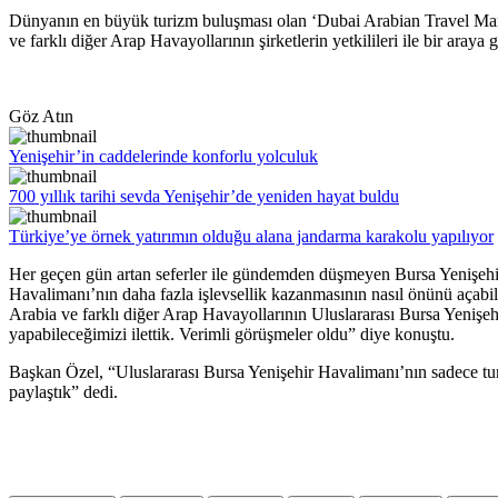
Dünyanın en büyük turizm buluşması olan ‘Dubai Arabian Travel Marke
ve farklı diğer Arap Havayollarının şirketlerin yetkilileri ile bir araya g
Göz Atın
Yenişehir’in caddelerinde konforlu yolculuk
700 yıllık tarihi sevda Yenişehir’de yeniden hayat buldu
Türkiye’ye örnek yatırımın olduğu alana jandarma karakolu yapılıyor
Her geçen gün artan seferler ile gündemden düşmeyen Bursa Yenişehir 
Havalimanı’nın daha fazla işlevsellik kazanmasının nasıl önünü açabile
Arabia ve farklı diğer Arap Havayollarının Uluslararası Bursa Yenişeh
yapabileceğimizi ilettik. Verimli görüşmeler oldu” diye konuştu.
Başkan Özel, “Uluslararası Bursa Yenişehir Havalimanı’nın sadece turi
paylaştık” dedi.