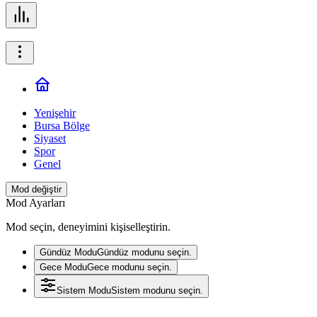
Yenişehir
Bursa Bölge
Siyaset
Spor
Genel
Mod değiştir
Mod Ayarları
Mod seçin, deneyimini kişiselleştirin.
Gündüz Modu
Gündüz modunu seçin.
Gece Modu
Gece modunu seçin.
Sistem Modu
Sistem modunu seçin.