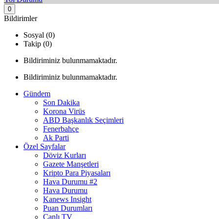
0
Bildirimler
Sosyal (0)
Takip (0)
Bildiriminiz bulunmamaktadır.
Bildiriminiz bulunmamaktadır.
Gündem
Son Dakika
Korona Virüs
ABD Başkanlık Seçimleri
Fenerbahçe
Ak Parti
Özel Sayfalar
Döviz Kurları
Gazete Manşetleri
Kripto Para Piyasaları
Hava Durumu #2
Hava Durumu
Kanews Insight
Puan Durumları
Canlı TV