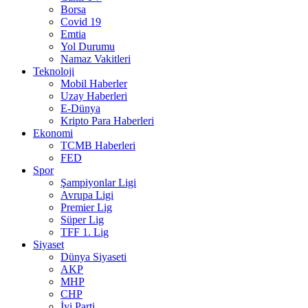
Borsa
Covid 19
Emtia
Yol Durumu
Namaz Vakitleri
Teknoloji
Mobil Haberler
Uzay Haberleri
E-Dünya
Kripto Para Haberleri
Ekonomi
TCMB Haberleri
FED
Spor
Şampiyonlar Ligi
Avrupa Ligi
Premier Lig
Süper Lig
TFF 1. Lig
Siyaset
Dünya Siyaseti
AKP
MHP
CHP
İyi Parti