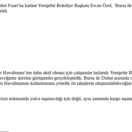
t Fuarı’na katılan Yenişehir Belediye Başkanı Ercan Özel, ‘Bursa ile D
eldi.
Havalimanı’nın daha aktif olması için çalışmalar hızlandı. Yenişehir B
ceğimiz üzerine görüşmeler gerçekleştirdik. Bursa ile Dubai arasında di
ir Havalimanını kullanmasına yönelik ön taleplerin oluşturulabileceğin
zm noktasında yolcu taşımacılığı için değil, aynı zamanda kargo taşımac