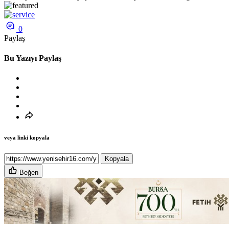
0
Paylaş
Bu Yazıyı Paylaş
veya linki kopyala
Kopyala
Beğen