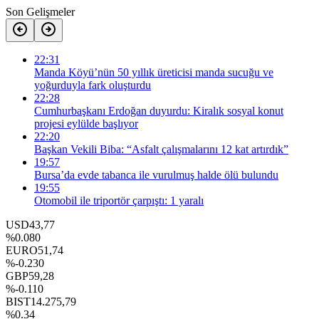
Son Gelişmeler
22:31
Manda Köyü’nün 50 yıllık üreticisi manda sucuğu ve
yoğurduyla fark oluşturdu
22:28
Cumhurbaşkanı Erdoğan duyurdu: Kiralık sosyal konut
projesi eylülde başlıyor
22:20
Başkan Vekili Biba: “Asfalt çalışmalarını 12 kat artırdık”
19:57
Bursa’da evde tabanca ile vurulmuş halde ölü bulundu
19:55
Otomobil ile triportör çarpıştı: 1 yaralı
USD
43,77
%0.080
EURO
51,74
%-0.230
GBP
59,28
%-0.110
BIST
14.275,79
%0.34