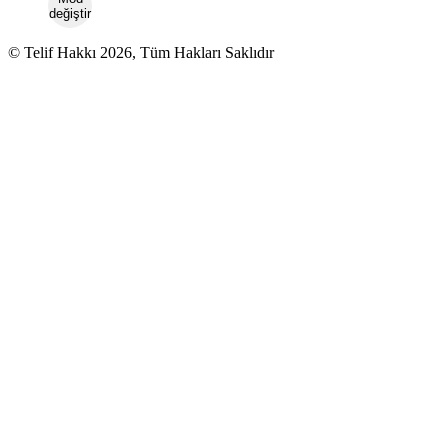
değiştir
© Telif Hakkı 2026, Tüm Hakları Saklıdır
Kurumsal
Hakkımızda
İletişim
Künye
Gizlilik politikası
Bağlantılar
Canlı TV
Gazete Manşetleri
Hava Durumu
Popüler Sayfalar
Covid 19
Döviz Kurları