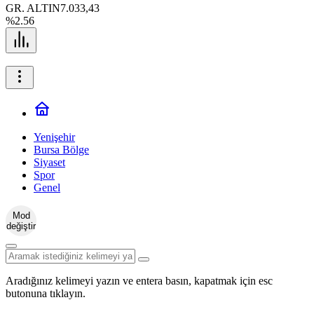
GR. ALTIN
7.033,43
%2.56
Yenişehir
Bursa Bölge
Siyaset
Spor
Genel
Mod
değiştir
Aradığınız kelimeyi yazın ve entera basın, kapatmak için esc
butonuna tıklayın.