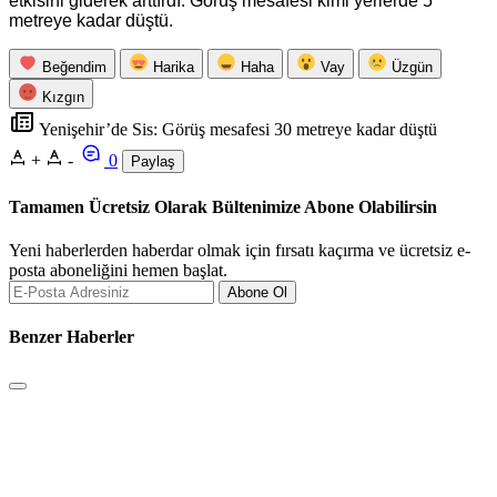
etkisini giderek arttırdı. Görüş mesafesi kimi yerlerde 5
metreye kadar düştü.
Beğendim
Harika
Haha
Vay
Üzgün
Kızgın
Yenişehir’de Sis: Görüş mesafesi 30 metreye kadar düştü
+
-
0
Paylaş
Tamamen Ücretsiz Olarak Bültenimize Abone Olabilirsin
Yeni haberlerden haberdar olmak için fırsatı kaçırma ve ücretsiz e-
posta aboneliğini hemen başlat.
Abone Ol
Benzer Haberler