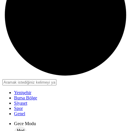
Yenişehir
Bursa Bölge
Siyaset
Spor
Genel
Gece Modu
Mod