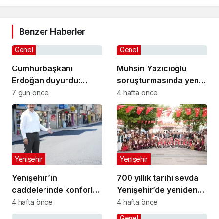
Benzer Haberler
Genel
Genel
Cumhurbaşkanı
Muhsin Yazıcıoğlu
Erdoğan duyurdu:
soruşturmasında yeni
Kiralık sosyal konut
gelişme!
7 gün önce
4 hafta önce
projesi eylülde başlıyor
Yenişehir
Yenişehir
Yenişehir’in
700 yıllık tarihi sevda
caddelerinde konforlu
Yenişehir’de yeniden
yolculuk
hayat buldu
4 hafta önce
4 hafta önce
Genel