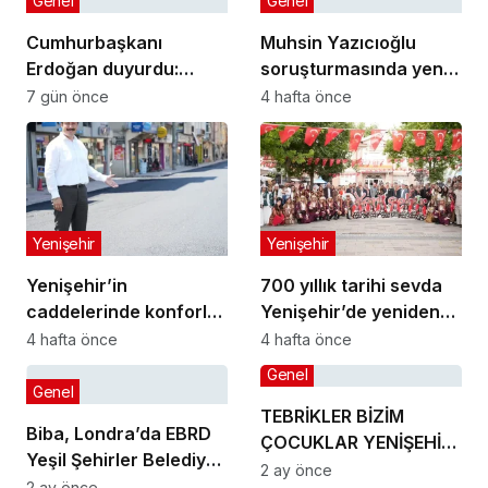
Genel
Genel
Cumhurbaşkanı
Muhsin Yazıcıoğlu
Erdoğan duyurdu:
soruşturmasında yeni
Kiralık sosyal konut
gelişme!
7 gün önce
4 hafta önce
projesi eylülde başlıyor
Yenişehir
Yenişehir
Yenişehir’in
700 yıllık tarihi sevda
caddelerinde konforlu
Yenişehir’de yeniden
yolculuk
hayat buldu
4 hafta önce
4 hafta önce
Genel
Genel
TEBRİKLER BİZİM
Biba, Londra’da EBRD
ÇOCUKLAR YENİŞEHİR’İ
Yeşil Şehirler Belediye
MAKEDONYA’DA
2 ay önce
Başkanları
2 ay önce