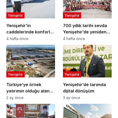
Yenişehir
Yenişehir
Yenişehir’in
700 yıllık tarihi sevda
caddelerinde konforlu
Yenişehir’de yeniden
yolculuk
hayat buldu
4 hafta önce
4 hafta önce
Yenişehir
Yenişehir
Türkiye’ye örnek
Yenişehir’de tarımda
yatırımın olduğu alana
dijital dönüşüm
jandarma karakolu
2 ay önce
3 ay önce
yapılıyor