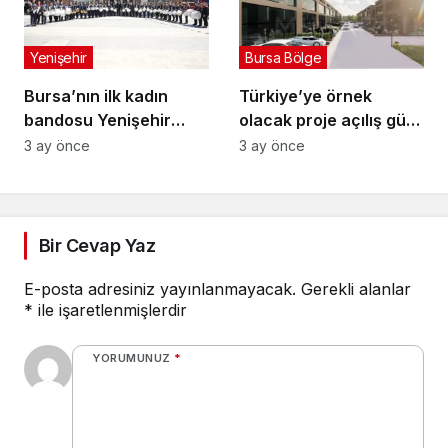
Yenişehir
Bursa Bölge
Bursa’nın ilk kadın
Türkiye’ye örnek
bandosu Yenişehir
olacak proje açılış gün
sokaklarında
sayıyor
3 ay önce
3 ay önce
Bir Cevap Yaz
E-posta adresiniz yayınlanmayacak.
Gerekli alanlar
*
ile işaretlenmişlerdir
YORUMUNUZ
*