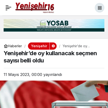
Doğalgaz Meşale Yakma
+
-
0
Paylaş
Töreni gerçekleştirildi
Yenişehir
Haberler
Yenişehir’de oy
kullanacak seçmen
Yenişehir’de oy kullanacak seçmen
sayısı belli oldu
sayısı belli oldu
11 Mayıs 2023, 00:00
yayınlandı