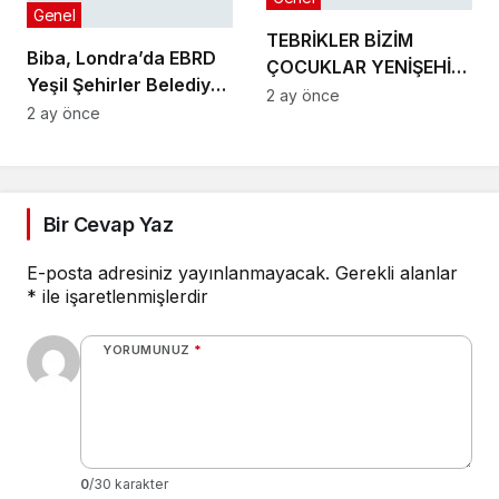
Genel
TEBRİKLER BİZİM
Biba, Londra’da EBRD
ÇOCUKLAR YENİŞEHİR’İ
Yeşil Şehirler Belediye
MAKEDONYA’DA
2 ay önce
Başkanları
2 ay önce
GURURLA TEMSİL
Toplantısı’na katıldı
ETTİLER
Bir Cevap Yaz
E-posta adresiniz yayınlanmayacak.
Gerekli alanlar
*
ile işaretlenmişlerdir
YORUMUNUZ
*
0
/30 karakter