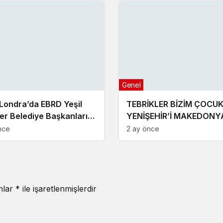
Genel
 Londra’da EBRD Yeşil
TEBRİKLER BİZİM ÇOCU
ler Belediye Başkanları
YENİŞEHİR’İ MAKEDONY
tısı’na katıldı
GURURLA TEMSİL ETTİLE
nce
2 ay önce
anlar
*
ile işaretlenmişlerdir