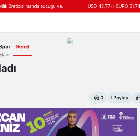
llık üreticisi manda sucuğu ve
USD
43,77
EURO
51,7
turdu
Spor
Genel
şladı
ladı
0
Paylaş