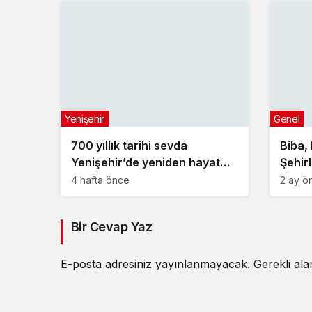
Yenişehir
Genel
700 yıllık tarihi sevda
Biba,
Yenişehir’de yeniden hayat
Şehir
buldu
Toplan
4 hafta önce
2 ay ö
Bir Cevap Yaz
E-posta adresiniz yayınlanmayacak.
Gerekli al