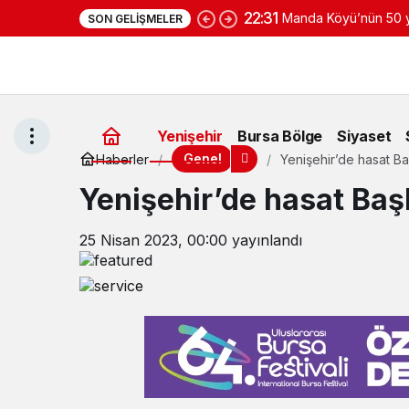
22:31
Manda Köyü’nün 50 yı
SON GELIŞMELER
yoğurduyla fark oluş
Yenişehir
Bursa Bölge
Siyaset
Genel
Haberler
Yenişehir’de hasat Ba
Yenişehir’de hasat Baş
25 Nisan 2023, 00:00
yayınlandı