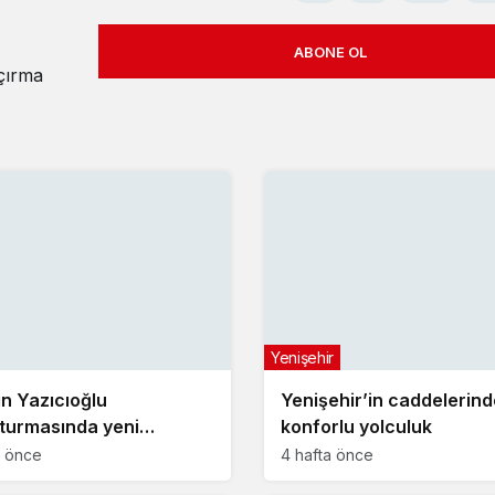
ABONE OL
açırma
Yenişehir
n Yazıcıoğlu
Yenişehir’in caddelerind
turmasında yeni
konforlu yolculuk
me!
a önce
4 hafta önce