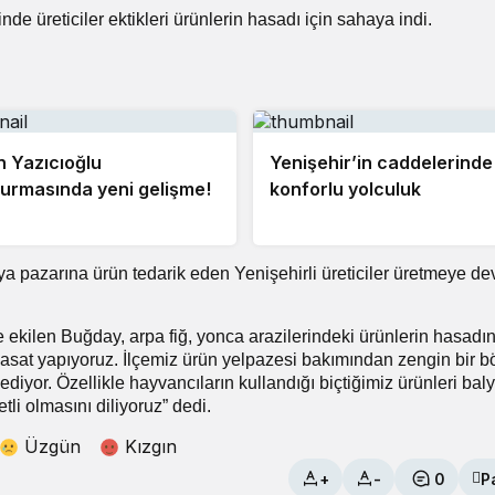
nde üreticiler ektikleri ürünlerin hasadı için sahaya indi.
 Yazıcıoğlu
Yenişehir’in caddelerinde
urmasında yeni gelişme!
konforlu yolculuk
ya pazarına ürün tedarik eden Yenişehirli üreticiler üretmeye d
 ekilen Buğday, arpa fiğ, yonca arazilerindeki ürünlerin hasadı
asat yapıyoruz. İlçemiz ürün yelpazesi bakımından zengin bir b
r. Özellikle hayvancıların kullandığı biçtiğimiz ürünleri baly
tli olmasını diliyoruz” dedi.
Üzgün
Kızgın
+
-
0
P