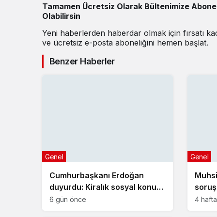
Tamamen Ücretsiz Olarak Bültenimize Abone
Olabilirsin
Yeni haberlerden haberdar olmak için fırsatı k
ve ücretsiz e-posta aboneliğini hemen başlat.
Benzer Haberler
Genel
Genel
Cumhurbaşkanı Erdoğan
Muhsi
duyurdu: Kiralık sosyal konut
soruş
projesi eylülde başlıyor
geliş
6 gün önce
4 haft