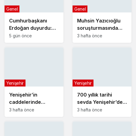
Genel
Genel
Cumhurbaşkanı
Muhsin Yazıcıoğlu
Erdoğan duyurdu:
soruşturmasında
Kiralık sosyal konut
yeni gelişme!
5 gün önce
3 hafta önce
projesi eylülde
başlıyor
Yenişehir
Yenişehir
Yenişehir’in
700 yıllık tarihi
caddelerinde
sevda Yenişehir’de
konforlu yolculuk
yeniden hayat buldu
3 hafta önce
3 hafta önce