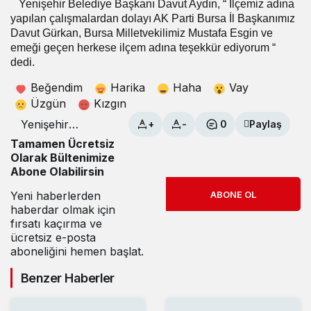
Yenişehir Belediye Başkanı Davut Aydın, “ İlçemiz adına
yapılan çalışmalardan dolayı AK Parti Bursa İl Başkanımız
Davut Gürkan, Bursa Milletvekilimiz Mustafa Esgin ve
emeği geçen herkese ilçem adına teşekkür ediyorum “
dedi.
Beğendim
Harika
Haha
Vay
Üzgün
Kızgın
Yenişehir
+
-
0
Paylaş
Havaalanında
Tamamen Ücretsiz
seferler devam
Olarak Bültenimize
ediyor
Abone Olabilirsin
Yeni haberlerden
ABONE OL
haberdar olmak için
fırsatı kaçırma ve
ücretsiz e-posta
aboneliğini hemen başlat.
Benzer Haberler