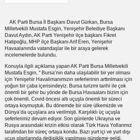
Toplantısı’na katıldı
AK Parti Bursa İl Başkanı Davut Gürkan, Bursa
Milletvekili Mustafa Esgin, Yenişehir Belediye Başkanı
Davut Aydın, AK Parti Yenişehir ilçe başkanı Fikret
Hatipoğlu, MHP ilçe Başkanı Arif Eren, Yenişehir
Havaalanında vatandaşlar ile bir araya gelerek
incelemelerde bulundu.
Konuyla ilgili açıklama yapan AK Parti Bursa Milletvekili
Mustafa Esgin, “ Bursa’nın daha ulaşılabilir bir yer olması
için Yenişehir Havalimanımızın seferlerinin arttırılması için
yoğun bir çaba içerisindeyiz. Bursa turizmi tarihi ile çok
önemli bir şehir bu yönde de Bursa Havaalanı bizim için
çok önemli. Covid öncesi altı uçuşla önemli bir süreci
ortaya koymuştuk. Bu dönemde bir süre ülkemizde ve
Dünya’da uçuşlara ara verilmişti. Karşılıklı üç uçuşla
seferlerimiz devam ediyor. Son günlerde Ukrayna ve
Rusya arasındaki krizin etkisi olarak Türk Hava Yollarımız
tarafından bir süreç ortaya kondu. Bazı yurt içi ve yurt dışı
uçuş planlarında değişiklik yapılması gündeme geldi.