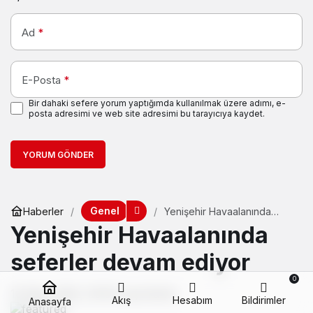
Ad
*
E-Posta
*
Bir dahaki sefere yorum yaptığımda kullanılmak üzere adımı, e-
posta adresimi ve web site adresimi bu tarayıcıya kaydet.
YORUM GÖNDER
Genel
Haberler
Yenişehir Havaalanında
seferler devam ediyor
Yenişehir Havaalanında
seferler devam ediyor
0
10 Mart 2022, 00:00
yayınlandı
Akış
Hesabım
Bildirimler
Anasayfa