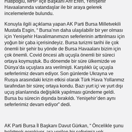
Hatipoğlu, MHP ilçe Başkanı Arif Eren, Yenişehir
Havaalanında vatandaşlar ile bir araya gelerek
incelemelerde bulundu.
Konuyla ilgili açıklama yapan AK Parti Bursa Milletvekili
Mustafa Esgin, “ Bursa’nın daha ulaşılabilir bir yer olması
için Yenişehir Havalimanımızın seferlerinin arttırılması için
yoğun bir çaba içerisindeyiz. Bursa turizmi tarihi ile çok
önemli bir şehir bu yönde de Bursa Havaalanı bizim için
çok önemli. Covid öncesi altı uçuşla önemli bir süreci
ortaya koymuştuk. Bu dönemde bir süre ülkemizde ve
Dünya’da uçuşlara ara verilmişti. Karşılıklı üç uçuşla
seferlerimiz devam ediyor. Son günlerde Ukrayna ve
Rusya arasındaki krizin etkisi olarak Türk Hava Yollarımız
tarafından bir süreç ortaya kondu. Bazı yurt içi ve yurt dışı
uçuş planlarında değişiklik yapılması gündeme geldi.
Bursa bu sürecin dışında bırakıldı. Yenişehir’den aynı
seferlerimiz devam ediyor” dedi.
AK Parti Bursa İl Başkanı Davut Gürkan, “ Öncelikle şunu
belirtmek gerekiyor, ara verilen bir seferimiz yok,