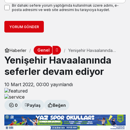
Bir dahaki sefere yorum yaptığımda kullanılmak üzere adımı, e-
posta adresimi ve web site adresimi bu tarayıcıya kaydet.
YORUM GÖNDER
Genel
Haberler
Yenişehir Havaalanında
seferler devam ediyor
Yenişehir Havaalanında
seferler devam ediyor
10 Mart 2022, 00:00
yayınlandı
0
Paylaş
Beğen