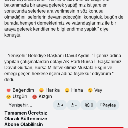
bakanımızla bir araya gelerek yaptığımız istişareler
sonucunda seferlere ara verilmesinin söz konusu
olmadığını, seferlerin devam edeceğini konuştuk, bugün de
burada hemşeri derneklerimiz ve vatandaşlarımız ile bir
araya gelerek kendilerine bilgilendirme yaptık.” diye
konuştu.
Yenişehir Belediye Başkanı Davut Aydın, “ İlçemiz adına
yapılan çalışmalardan dolayı AK Parti Bursa İl Başkanımız
Davut Gürkan, Bursa Milletvekilimiz Mustafa Esgin ve
emeği geçen herkese ilçem adına teşekkür ediyorum “
dedi.
Beğendim
Harika
Haha
Vay
Üzgün
Kızgın
Yenişehir
+
-
0
Paylaş
Havaalanında
Tamamen Ücretsiz
seferler devam
Olarak Bültenimize
ediyor
Abone Olabilirsin