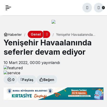
0
Genel
Haberler
Yenişehir Havaalanında
seferler devam ediyor
Yenişehir Havaalanında
seferler devam ediyor
10 Mart 2022, 00:00
yayınlandı
0
Paylaş
Beğen