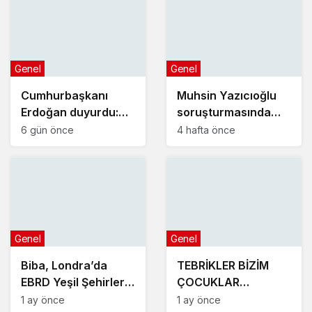
Genel
Genel
Cumhurbaşkanı
Muhsin Yazıcıoğlu
Erdoğan duyurdu:
soruşturmasında
Kiralık sosyal konut
yeni gelişme!
6 gün önce
4 hafta önce
projesi eylülde
başlıyor
Genel
Genel
Biba, Londra’da
TEBRİKLER BİZİM
EBRD Yeşil Şehirler
ÇOCUKLAR
Belediye Başkanları
YENİŞEHİR’İ
1 ay önce
1 ay önce