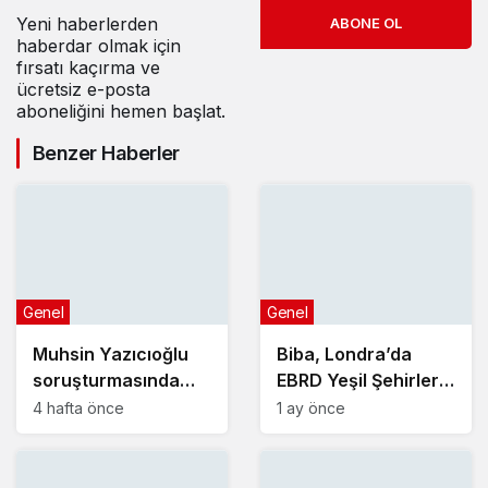
Yeni haberlerden
ABONE OL
haberdar olmak için
fırsatı kaçırma ve
ücretsiz e-posta
aboneliğini hemen başlat.
Benzer Haberler
Genel
Genel
Muhsin Yazıcıoğlu
Biba, Londra’da
soruşturmasında
EBRD Yeşil Şehirler
yeni gelişme!
Belediye Başkanları
4 hafta önce
1 ay önce
Toplantısı’na katıldı