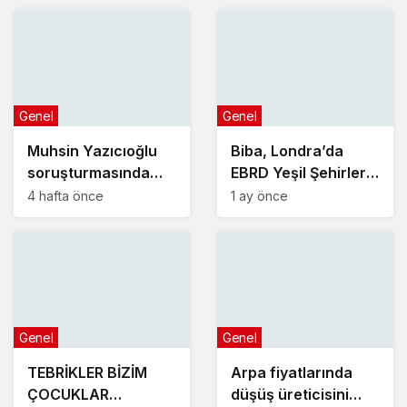
Genel
Genel
Muhsin Yazıcıoğlu
Biba, Londra’da
soruşturmasında
EBRD Yeşil Şehirler
yeni gelişme!
Belediye Başkanları
4 hafta önce
1 ay önce
Toplantısı’na katıldı
Genel
Genel
TEBRİKLER BİZİM
Arpa fiyatlarında
ÇOCUKLAR
düşüş üreticisini