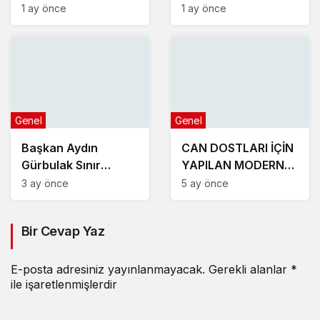
YENİŞEHİR’İ
üzdü
1 ay önce
1 ay önce
MAKEDONYA’DA
GURURLA TEMSİL
ETTİLER
Genel
Genel
Başkan Aydın
CAN DOSTLARI İÇİN
Gürbulak Sınır
YAPILAN MODERN
Kapısının açılışına
TESİSLER YAKINDA
3 ay önce
5 ay önce
katıldı
AÇILACAK
Bir Cevap Yaz
E-posta adresiniz yayınlanmayacak.
Gerekli alanlar
*
ile işaretlenmişlerdir