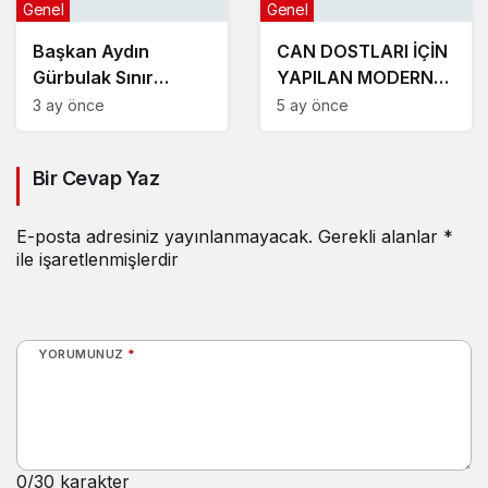
Genel
Genel
Başkan Aydın
CAN DOSTLARI İÇİN
Gürbulak Sınır
YAPILAN MODERN
Kapısının açılışına
TESİSLER YAKINDA
3 ay önce
5 ay önce
katıldı
AÇILACAK
Bir Cevap Yaz
E-posta adresiniz yayınlanmayacak.
Gerekli alanlar
*
ile işaretlenmişlerdir
YORUMUNUZ
*
0
/30 karakter