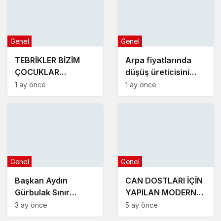
Genel
Genel
TEBRİKLER BİZİM
Arpa fiyatlarında
ÇOCUKLAR
düşüş üreticisini
YENİŞEHİR’İ
üzdü
1 ay önce
1 ay önce
MAKEDONYA’DA
GURURLA TEMSİL
ETTİLER
Genel
Genel
Başkan Aydın
CAN DOSTLARI İÇİN
Gürbulak Sınır
YAPILAN MODERN
Kapısının açılışına
TESİSLER YAKINDA
3 ay önce
5 ay önce
katıldı
AÇILACAK