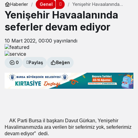
Genel
Haberler
Yenişehir Havaalanında
seferler devam ediyor
Yenişehir Havaalanında
seferler devam ediyor
10 Mart 2022, 00:00
yayınlandı
0
Paylaş
Beğen
AK Parti Bursa il başkanı Davut Gürkan, Yenişehir
Havalimanımızda ara verilen bir seferimiz yok, seferlerimiz
devam ediyor”
dedi.