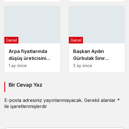
Toplantısı’na katıldı
MAKEDONYA’DA
GURURLA TEMSİL
ETTİLER
Genel
Genel
Arpa fiyatlarında
Başkan Aydın
düşüş üreticisini
Gürbulak Sınır
üzdü
Kapısının açılışına
1 ay önce
3 ay önce
katıldı
Bir Cevap Yaz
E-posta adresiniz yayınlanmayacak.
Gerekli alanlar
*
ile işaretlenmişlerdir