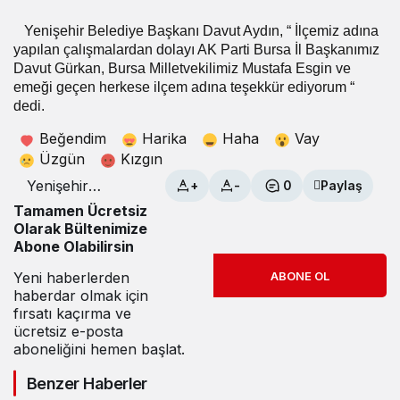
Yenişehir Belediye Başkanı Davut Aydın, “ İlçemiz adına
yapılan çalışmalardan dolayı AK Parti Bursa İl Başkanımız
Davut Gürkan, Bursa Milletvekilimiz Mustafa Esgin ve
emeği geçen herkese ilçem adına teşekkür ediyorum “
dedi.
Beğendim
Harika
Haha
Vay
Üzgün
Kızgın
Yenişehir
+
-
0
Paylaş
Havaalanında
Tamamen Ücretsiz
seferler devam
Olarak Bültenimize
ediyor
Abone Olabilirsin
Yeni haberlerden
ABONE OL
haberdar olmak için
fırsatı kaçırma ve
ücretsiz e-posta
aboneliğini hemen başlat.
Benzer Haberler