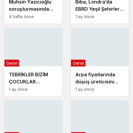
Muhsin Yazıcıoğlu
Biba, Londra’da
soruşturmasında
EBRD Yeşil Şehirler
yeni gelişme!
Belediye Başkanları
4 hafta önce
1 ay önce
Toplantısı’na katıldı
Genel
Genel
TEBRİKLER BİZİM
Arpa fiyatlarında
ÇOCUKLAR
düşüş üreticisini
YENİŞEHİR’İ
üzdü
1 ay önce
1 ay önce
MAKEDONYA’DA
GURURLA TEMSİL
ETTİLER