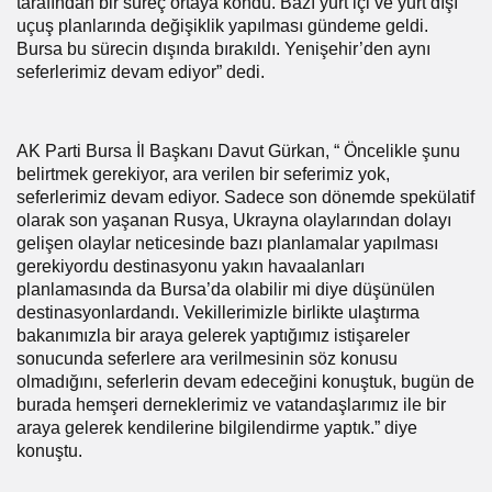
tarafından bir süreç ortaya kondu. Bazı yurt içi ve yurt dışı
uçuş planlarında değişiklik yapılması gündeme geldi.
Bursa bu sürecin dışında bırakıldı. Yenişehir’den aynı
seferlerimiz devam ediyor” dedi.
AK Parti Bursa İl Başkanı Davut Gürkan, “ Öncelikle şunu
belirtmek gerekiyor, ara verilen bir seferimiz yok,
seferlerimiz devam ediyor. Sadece son dönemde spekülatif
olarak son yaşanan Rusya, Ukrayna olaylarından dolayı
gelişen olaylar neticesinde bazı planlamalar yapılması
gerekiyordu destinasyonu yakın havaalanları
planlamasında da Bursa’da olabilir mi diye düşünülen
destinasyonlardandı. Vekillerimizle birlikte ulaştırma
bakanımızla bir araya gelerek yaptığımız istişareler
sonucunda seferlere ara verilmesinin söz konusu
olmadığını, seferlerin devam edeceğini konuştuk, bugün de
burada hemşeri derneklerimiz ve vatandaşlarımız ile bir
araya gelerek kendilerine bilgilendirme yaptık.” diye
konuştu.