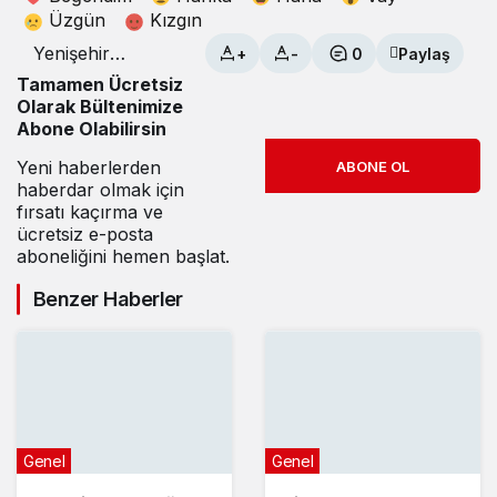
Üzgün
Kızgın
Yenişehir
+
-
0
Paylaş
Havaalanında
Tamamen Ücretsiz
seferler devam
Olarak Bültenimize
ediyor
Abone Olabilirsin
Yeni haberlerden
ABONE OL
haberdar olmak için
fırsatı kaçırma ve
ücretsiz e-posta
aboneliğini hemen başlat.
Benzer Haberler
Genel
Genel