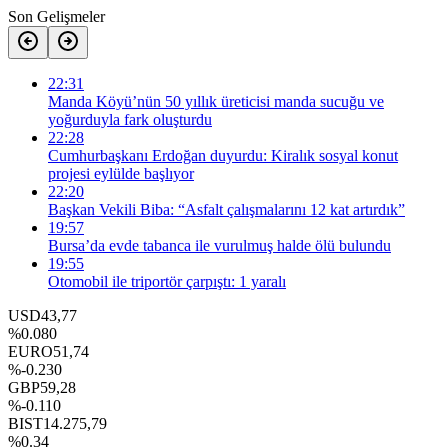
Son Gelişmeler
22:31
Manda Köyü’nün 50 yıllık üreticisi manda sucuğu ve
yoğurduyla fark oluşturdu
22:28
Cumhurbaşkanı Erdoğan duyurdu: Kiralık sosyal konut
projesi eylülde başlıyor
22:20
Başkan Vekili Biba: “Asfalt çalışmalarını 12 kat artırdık”
19:57
Bursa’da evde tabanca ile vurulmuş halde ölü bulundu
19:55
Otomobil ile triportör çarpıştı: 1 yaralı
USD
43,77
%0.080
EURO
51,74
%-0.230
GBP
59,28
%-0.110
BIST
14.275,79
%0.34