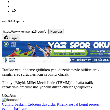
veya linki kopyala
Kopyala
Beğen
Trafikte yeni döneme girilirken yeni düzenlemeyle birlikte artık
cezalar araç sürücüleri için caydırıcı olacak.
Türkiye Büyük Millet Meclisi’nde (TBMM) bu hafta trafik
cezalarının artırılmasına yönelik düzenlemeler görüşülecek.
Göz Atın
Cumhurbaşkanı Erdoğan duyurdu: Kiralık sosyal konut projesi
eylülde başlıyor