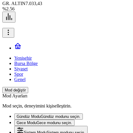
GR. ALTIN
7.033,43
%2.56
Yenişehir
Bursa Bölge
Siyaset
Spor
Genel
Mod değiştir
Mod Ayarları
Mod seçin, deneyimini kişiselleştirin.
Gündüz Modu
Gündüz modunu seçin.
Gece Modu
Gece modunu seçin.
Sistem Modu
Sistem modunu seçin.