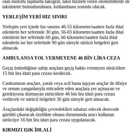
olan motorlu taşıtlarda takograf, taksi hizmeti veren otomobillerde de
taksimetre bulundurulması, kullanılması zorunlu olacak.
YERLEŞİM YERİ HIZ SINIRI
Yerleşim yeri içinde hız sınırını 46-55 kilometre/saatten fazla ihlal
edenlerin her seferinde 30 gün, 56-65 kilometre/saatten fazla ihlal
edenlerin her seferinde 60 gün, 66 kilometre/saatten fazla ihlal
edenlerin ise her seferinde 90 gün süreyle sürücü belgeleri geri
alınacak.
AMBULANSA YOL VERMEYENE 46 BİN LİRA CEZA
Geçiş üstünlüğüne sahip araçlara geçiş hakkı vermeyen sürücülere
15 bin lira idari para cezası kesilecek.
Cankurtaran araçları, yaralı veya acil hasta taşıyan araçlar ile itfaiye
ve orman yangınlarıyla mücadele eden araçlara yer açmayan ve
gerekiyorsa durmayan sürücülere 46 bin lira idari para cezası
verilecek ve sürücü belgeleri 30 gün süreyle geri alınacak.
Araçlardaki değişikliğin çevredekileri rahatsız edecek derecede
gürültü çıkaracak özellikte olması durumunda aracı kullanan
sürücüye 16 bin lira idari para cezası uygulanacak.
KIRMIZI IŞIK İHLALİ