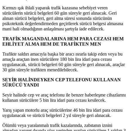
Kırmızı ışık ihlali yaparak trafik kazasına sebebiyet veren
sürücülerin sürücü belgeleri 60 gün süreyle geri alınacak. Geri
alınan sürücü belgeleri, geri alma süresi sonunda sürücünün
psikoteknik değerlendirmeden geçirilerek sürücü belgesi almasına
mani hali olmadığının anlaşılması şartıyla iade edilecek.
TRAFİK MAGANDALARINA HEM PARA CEZASI HEM
EHLİYET ALMA HEM DE TRAFİKTEN MEN
Trafikte saldırı amacıyla başka bir aracı ısrarla takip eden veya bu
amaçla araçtan inen sürücülere 180 bin lira idari para cezası
uygulanacak, sürücü belgeleri 60 gün süreyle geri alınacak, araçlar
30 gün süreyle trafikten menedilebilecek.
SEYİR HALİNDEYKEN CEP TELEFONU KULLANAN
SÜRÜCÜ YANDI
Seyir halinde cep ve araç telefonu ile benzer haberleşme cihazlarını
kullanan sürücülere 5 bin lira idari para cezası kesilecek.
Yarış yapan motorlu araç sürücülerine 46 bin lira idari para cezası
uygulanacak ve sürücü belgeleri 2 yıl süreyle geri alınacak.
Ölümlü veya yaralanmalı trafik kazalarında, zabıtanın iznini
almadan zaruret dışında olay yerinden ayrılan sürücülere 1 yıldan 3