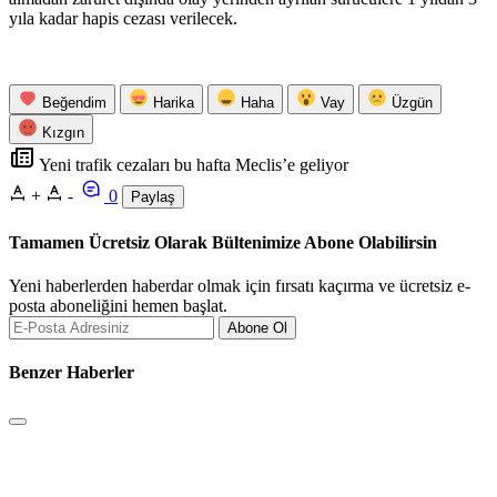
yıla kadar hapis cezası verilecek.
Beğendim
Harika
Haha
Vay
Üzgün
Kızgın
Yeni trafik cezaları bu hafta Meclis’e geliyor
+
-
0
Paylaş
Tamamen Ücretsiz Olarak Bültenimize Abone Olabilirsin
Yeni haberlerden haberdar olmak için fırsatı kaçırma ve ücretsiz e-
posta aboneliğini hemen başlat.
Abone Ol
Benzer Haberler