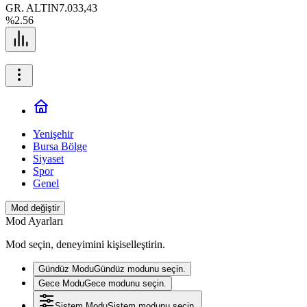
GR. ALTIN
7.033,43
%2.56
Yenişehir
Bursa Bölge
Siyaset
Spor
Genel
Mod değiştir
Mod Ayarları
Mod seçin, deneyimini kişiselleştirin.
Gündüz Modu
Gündüz modunu seçin.
Gece Modu
Gece modunu seçin.
Sistem Modu
Sistem modunu seçin.