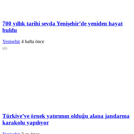
700 yıllık tarihi sevda Yenişehir’de yeniden hayat
buldu
Yenişehir
4 hafta önce
Türkiye’ye örnek yatırımın olduğu alana jandarma
karakolu yapılıyor