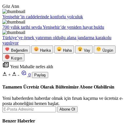
Göz Atın
Yenişehir’in caddelerinde konforlu yolculuk
700 yıllık tarihi sevda Yenişehir’de yeniden hayat buldu
Türkiye’ye örnek yatırımın olduğu alana jandarma karakolu
yapılıyor
Beğendim
Harika
Haha
Vay
Üzgün
Kızgın
Yeni Mahalle nefes aldı
+
-
0
Paylaş
Tamamen Ücretsiz Olarak Bültenimize Abone Olabilirsin
Yeni haberlerden haberdar olmak için fırsatı kaçırma ve ücretsiz e-
posta aboneliğini hemen başlat.
Abone Ol
Benzer Haberler