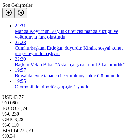
Son Gelişmeler
22:31
Manda Köyü’nün 50 yıllık üreticisi manda sucuğu ve
yoğurduyla fark oluşturdu
22:28
Cumhurbaşkanı Erdoğan duyurdu: Kiralık sosyal konut
projesi eylülde başlıyor
22:20
Başkan Vekili Biba: “Asfalt çalışmalarını 12 kat artırdık”
19:57
Bursa’da evde tabanca ile vurulmuş halde ölü bulundu
19:55
Otomobil ile triportör çarpıştı: 1 yaralı
USD
43,77
%0.080
EURO
51,74
%-0.230
GBP
59,28
%-0.110
BIST
14.275,79
%0.34