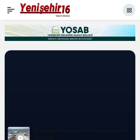
VİDEO HABER :Başkan
+
-
0
Vekili Biba: İnegöl’de
sorunlara kalıcı çözüm
üreteceğiz
Büyükşehir Üçevler Mahallesi’nde asfalt
yeniliyor