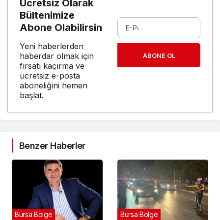
Ücretsiz Olarak
Bültenimize
Abone Olabilirsin
Yeni haberlerden
haberdar olmak için
ABONE OL
fırsatı kaçırma ve
ücretsiz e-posta
aboneliğini hemen
başlat.
Benzer Haberler
Bursa Bölge
Bursa Bölge