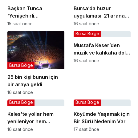
Başkan Tunca
Bursa’da huzur
‘Yenişehirli
uygulaması: 21 aranan
üreticilerimizin her
şahıs yakalandı, 388
15 saat önce
16 saat önce
daim yanındayız’
bin TL ceza kesildi
Bursa Bölge
Mustafa Keser’den
müzik ve kahkaha dolu
gece
16 saat önce
Bursa Bölge
25 bin kişi bunun için
bir araya geldi
16 saat önce
Bursa Bölge
Bursa Bölge
Keles’te yollar hem
Köyümde Yaşamak için
yenileniyor hem
Bir Sürü Nedenim Var
genişliyor
16 saat önce
17 saat önce