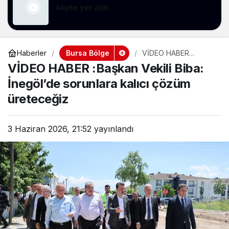
klipte yer aldı
Bursa Bölge
Haberler
VİDEO HABER
:Başkan Vekili Biba:
VİDEO HABER :Başkan Vekili Biba:
İnegöl’de sorunlara
kalıcı çözüm
İnegöl’de sorunlara kalıcı çözüm
üreteceğiz
üreteceğiz
3 Haziran 2026, 21:52
yayınlandı