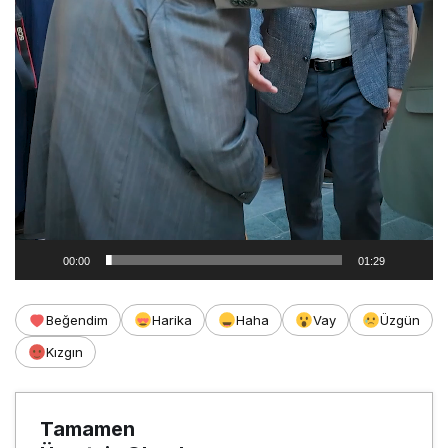
00:00
01:29
Beğendim
Harika
Haha
Vay
Üzgün
Kızgın
Tamamen