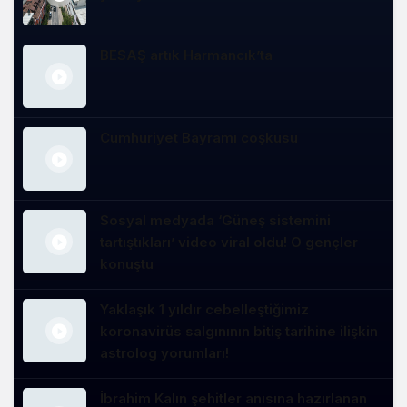
BESAŞ artık Harmancık’ta
Cumhuriyet Bayramı coşkusu
Sosyal medyada ‘Güneş sistemini
tartıştıkları’ video viral oldu! O gençler
konuştu
Yaklaşık 1 yıldır cebelleştiğimiz
koronavirüs salgınının bitiş tarihine ilişkin
astrolog yorumları!
İbrahim Kalın şehitler anısına hazırlanan