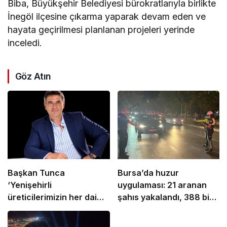
Biba, Büyükşehir Belediyesi bürokratlarıyla birlikte
İnegöl ilçesine çıkarma yaparak devam eden ve
hayata geçirilmesi planlanan projeleri yerinde
inceledi.
Göz Atın
Başkan Tunca
Bursa’da huzur
‘Yenişehirli
uygulaması: 21 aranan
üreticilerimizin her daim
şahıs yakalandı, 388 bin
yanındayız’
TL ceza kesildi