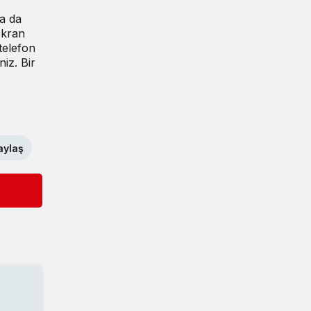
ya da
ekran
 telefon
niz. Bir
aylaş