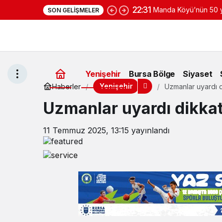
22:31
Manda Köyü’nün 50 yı
SON GELIŞMELER
yoğurduyla fark oluş
Yenişehir
Bursa Bölge
Siyaset
Yenişehir
Haberler
Uzmanlar uyardı d
Uzmanlar uyardı dikka
11 Temmuz 2025, 13:15
yayınlandı