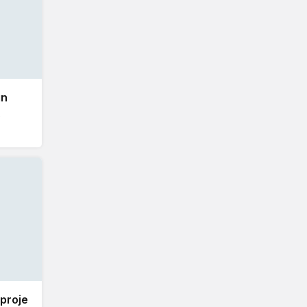
ın
 proje