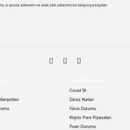
mı, e-posta adresimi ve web site adresimi bu tarayıcıya kaydet.
lar
Popüler Sayfalar
Covid 19
anşetleri
Döviz Kurları
rumu
Hava Durumu
Kripto Para Piyasaları
Puan Durumu