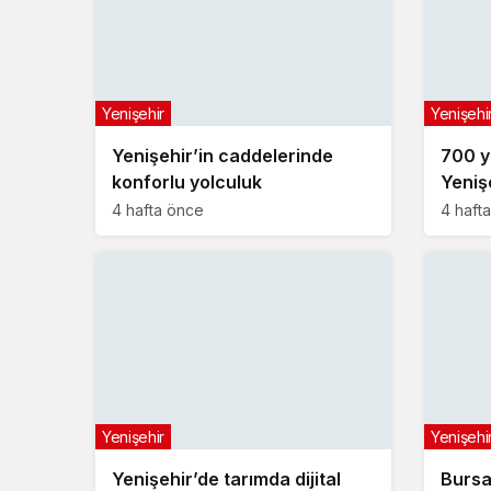
Yenişehir
Yenişehi
Yenişehir’in caddelerinde
700 yı
konforlu yolculuk
Yeniş
buldu
4 hafta önce
4 haft
Yenişehir
Yenişehi
Yenişehir’de tarımda dijital
Bursa