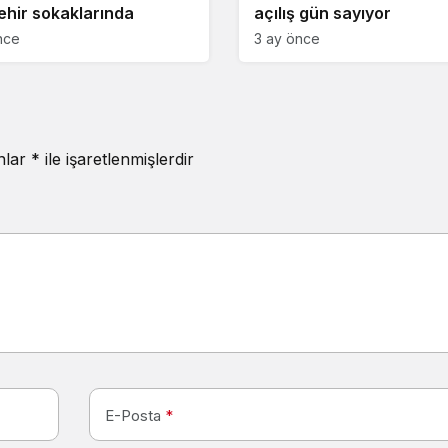
ehir sokaklarında
açılış gün sayıyor
nce
3 ay önce
anlar
*
ile işaretlenmişlerdir
E-Posta
*