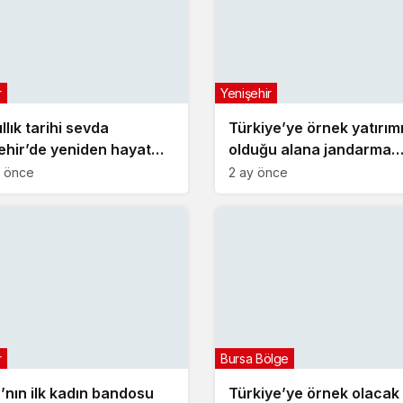
r
Yenişehir
llık tarihi sevda
Türkiye’ye örnek yatırım
ehir’de yeniden hayat
olduğu alana jandarma
karakolu yapılıyor
a önce
2 ay önce
r
Bursa Bölge
’nın ilk kadın bandosu
Türkiye’ye örnek olacak