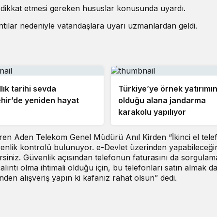
n dikkat etmesi gereken hususlar konusunda uyardı.
ıntılar nedeniyle vatandaşlara uyarı uzmanlardan geldi.
lık tarihi sevda
Türkiye’ye örnek yatırımı
hir’de yeniden hayat
olduğu alana jandarma
karakolu yapılıyor
eren Aden Telekom Genel Müdürü Anıl Kirden “İkinci el tele
üvenlik kontrolü bulunuyor. e-Devlet üzerinden yapabileceğin
lirsiniz. Güvenlik açısından telefonun faturasını da sorgulam
lıntı olma ihtimali olduğu için, bu telefonları satın almak d
rinden alışveriş yapın ki kafanız rahat olsun” dedi.