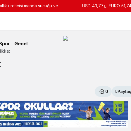
llık üreticisi manda sucuğu ve
USD
43,77
EURO
51,7
turdu
Spor
Genel
ikkat
t
0
Payla