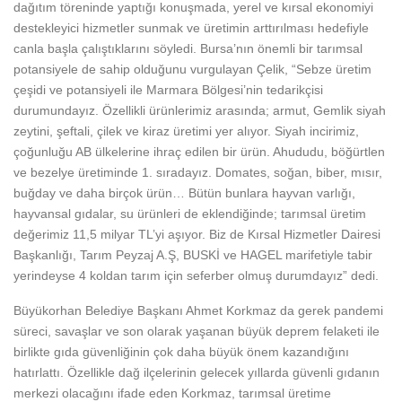
dağıtım töreninde yaptığı konuşmada, yerel ve kırsal ekonomiyi
destekleyici hizmetler sunmak ve üretimin arttırılması hedefiyle
canla başla çalıştıklarını söyledi. Bursa’nın önemli bir tarımsal
potansiyele de sahip olduğunu vurgulayan Çelik, “Sebze üretim
çeşidi ve potansiyeli ile Marmara Bölgesi’nin tedarikçisi
durumundayız. Özellikli ürünlerimiz arasında; armut, Gemlik siyah
zeytini, şeftali, çilek ve kiraz üretimi yer alıyor. Siyah incirimiz,
çoğunluğu AB ülkelerine ihraç edilen bir ürün. Ahududu, böğürtlen
ve bezelye üretiminde 1. sıradayız. Domates, soğan, biber, mısır,
buğday ve daha birçok ürün… Bütün bunlara hayvan varlığı,
hayvansal gıdalar, su ürünleri de eklendiğinde; tarımsal üretim
değerimiz 11,5 milyar TL’yi aşıyor. Biz de Kırsal Hizmetler Dairesi
Başkanlığı, Tarım Peyzaj A.Ş, BUSKİ ve HAGEL marifetiyle tabir
yerindeyse 4 koldan tarım için seferber olmuş durumdayız” dedi.
Büyükorhan Belediye Başkanı Ahmet Korkmaz da gerek pandemi
süreci, savaşlar ve son olarak yaşanan büyük deprem felaketi ile
birlikte gıda güvenliğinin çok daha büyük önem kazandığını
hatırlattı. Özellikle dağ ilçelerinin gelecek yıllarda güvenli gıdanın
merkezi olacağını ifade eden Korkmaz, tarımsal üretime