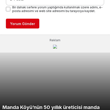
Bir dahaki sefere yorum yaptığımda kullanılmak üzere adımı, e-
posta adresimi ve web site adresimi bu tarayıcıya kaydet.
Yorum Gönder
Reklam
Manda Köyü’nün 50 yıllık üreticisi manda
Cumhurbaşkanı Erdoğan duyurdu: Kiralık
Başkan Vekili Biba: “Asfalt çalışmalarını 12
Bursa’da evde tabanca ile vurulmuş halde
Alev kapanının içinde canla başla mücadele
Engelli çocuk itfaiye ekiplerince yangından
Minikler Güreş Türkiye Şampiyonası’na
Dirençli Bursa için güçlü bir veri altyapısı