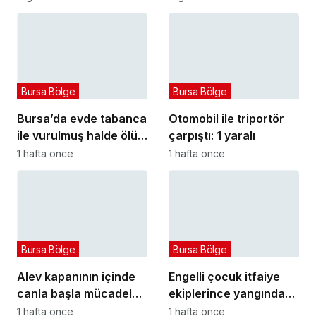
fark oluşturdu
Bursa Bölge
Bursa Bölge
Bursa’da evde tabanca
Otomobil ile triportör
ile vurulmuş halde ölü
çarpıştı: 1 yaralı
bulundu
1 hafta önce
1 hafta önce
Bursa Bölge
Bursa Bölge
Alev kapanının içinde
Engelli çocuk itfaiye
canla başla mücadele
ekiplerince yangından
ettiler:
kurtarıldı
1 hafta önce
1 hafta önce