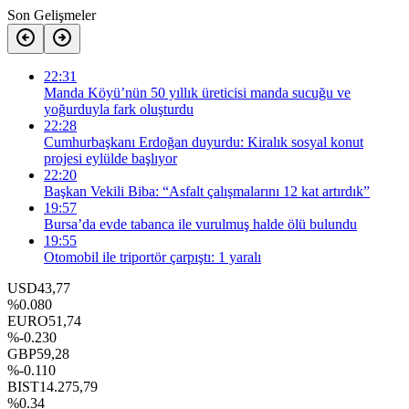
Son Gelişmeler
22:31
Manda Köyü’nün 50 yıllık üreticisi manda sucuğu ve
yoğurduyla fark oluşturdu
22:28
Cumhurbaşkanı Erdoğan duyurdu: Kiralık sosyal konut
projesi eylülde başlıyor
22:20
Başkan Vekili Biba: “Asfalt çalışmalarını 12 kat artırdık”
19:57
Bursa’da evde tabanca ile vurulmuş halde ölü bulundu
19:55
Otomobil ile triportör çarpıştı: 1 yaralı
USD
43,77
%0.080
EURO
51,74
%-0.230
GBP
59,28
%-0.110
BIST
14.275,79
%0.34