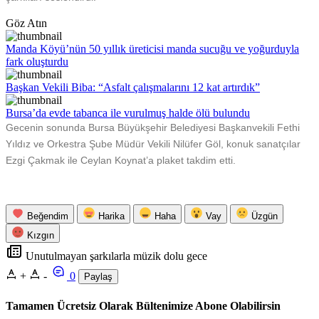
Göz Atın
Manda Köyü’nün 50 yıllık üreticisi manda sucuğu ve yoğurduyla
fark oluşturdu
Başkan Vekili Biba: “Asfalt çalışmalarını 12 kat artırdık”
Bursa’da evde tabanca ile vurulmuş halde ölü bulundu
Gecenin sonunda Bursa Büyükşehir Belediyesi Başkanvekili Fethi
Yıldız ve Orkestra Şube Müdür Vekili Nilüfer Göl, konuk sanatçılar
Ezgi Çakmak ile Ceylan Koynat’a plaket takdim etti.
Beğendim
Harika
Haha
Vay
Üzgün
Kızgın
Unutulmayan şarkılarla müzik dolu gece
+
-
0
Paylaş
Tamamen Ücretsiz Olarak Bültenimize Abone Olabilirsin