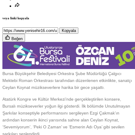
veya linki kopyala
Kopyala
Beğen
Bursa Büyükşehir Belediyesi Orkestra Şube Müdürlüğü Çalgıcı
Mektebi Roman Orkestrası tarafından düzenlenen etkinlikte, sanatçı
Ceylan Koynat müzikseverlere harika bir gece yaşattı.
Atatürk Kongre ve Kültür Merkezi’nde gerçekleştirilen konsere,
Bursalı müzikseverler yoğun ilgi gösterdi. İlk bölümde Unutulmayan
Şarkılar konseptiyle performansını sergileyen Ezgi Çakmak’ın
ardından konserin ikinci yarısında sahne alan Ceylan Koynat,
‘Sevemiyorum’, ‘Peki O Zaman’ ve ‘Esmerin Adı Oya’ gibi sevilen
şarkıları seslendirdi.