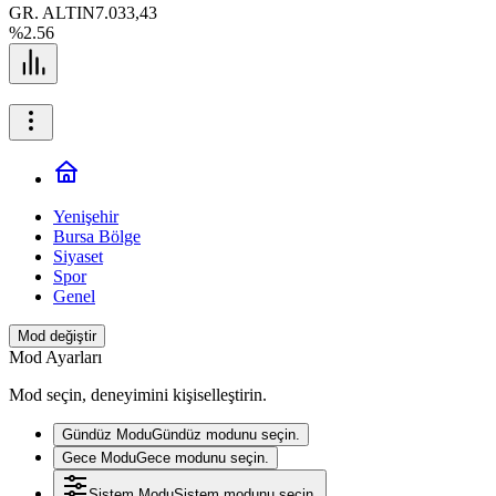
GR. ALTIN
7.033,43
%2.56
Yenişehir
Bursa Bölge
Siyaset
Spor
Genel
Mod değiştir
Mod Ayarları
Mod seçin, deneyimini kişiselleştirin.
Gündüz Modu
Gündüz modunu seçin.
Gece Modu
Gece modunu seçin.
Sistem Modu
Sistem modunu seçin.