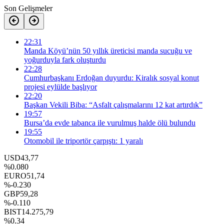
Son Gelişmeler
22:31
Manda Köyü’nün 50 yıllık üreticisi manda sucuğu ve
yoğurduyla fark oluşturdu
22:28
Cumhurbaşkanı Erdoğan duyurdu: Kiralık sosyal konut
projesi eylülde başlıyor
22:20
Başkan Vekili Biba: “Asfalt çalışmalarını 12 kat artırdık”
19:57
Bursa’da evde tabanca ile vurulmuş halde ölü bulundu
19:55
Otomobil ile triportör çarpıştı: 1 yaralı
USD
43,77
%0.080
EURO
51,74
%-0.230
GBP
59,28
%-0.110
BIST
14.275,79
%0.34