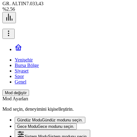
GR. ALTIN
7.033,43
%2.56
Yenişehir
Bursa Bölge
Siyaset
Spor
Genel
Mod değiştir
Mod Ayarları
Mod seçin, deneyimini kişiselleştirin.
Gündüz Modu
Gündüz modunu seçin.
Gece Modu
Gece modunu seçin.
Sistem Modu
Sistem modunu seçin.