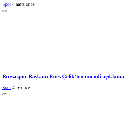
Spor
4 hafta önce
Bursaspor Başkanı Enes Çelik’ten önemli açıklama
Spor
4 ay önce