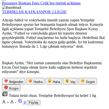
Bursaspor Başkanı Enes Çelik’ten önemli açıklama
TEBRİKLER KAFKASSPOR 2.LİGDE
Altyapı futbol ve voleybolda önemli yatırım yapan Yenişehir
Belediyespor sporun her branşında başarılı olmak istiyor. Konuyla
ilgili açıklama yapan Yenişehir Belediyesi Spor Başkanı Koray
Aydın, “Futbol ve voleybolda güzel bir transfer dönemi
gerçekleştirdik. Futbol maçlarımız bu hafta başlıyor. Hedefimiz Bal
ligine çıkmak. Voleybolda iki maçta galip geldik. İyi bir kadromuz
bulunuyor. Burada da 1. Lige çıkmak istiyoruz” dedi.
Başkan Aydın, “Her zaman yanımızda olan Belediye Başkanımız
Ercan Özel başta olmak üzere katkı sağlayan herkese teşekkür
ediyorum” diye konuştu.
Beğendim
Harika
Haha
Vay
Üzgün
Kızgın
Tutana helal olsun. Yenişehir Belediyespor‘da hedef 1 lig
+
-
0
Paylaş