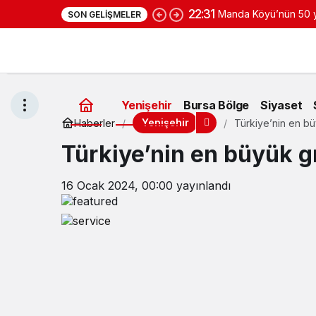
22:31
Manda Köyü’nün 50 yı
SON GELIŞMELER
yoğurduyla fark oluş
Yenişehir
Bursa Bölge
Siyaset
Yenişehir
Haberler
Türkiye’nin en büy
Türkiye’nin en büyük gı
16 Ocak 2024, 00:00
yayınlandı