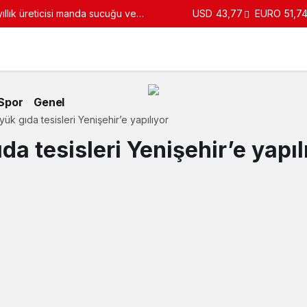
llık üreticisi manda sucuğu ve
USD
43,77
EURO
51,7
turdu
Spor
Genel
ük gıda tesisleri Yenişehir’e yapılıyor
da tesisleri Yenişehir’e yapıl