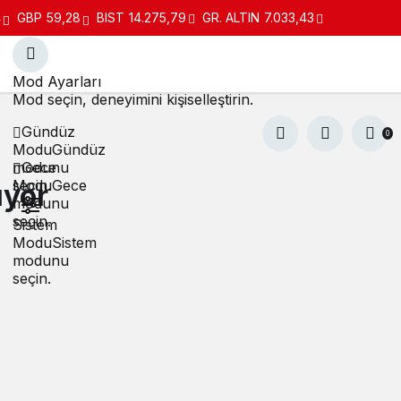
4
GBP
59,28
BIST
14.275,79
GR. ALTIN
7.033,43
Mod Ayarları
Mod seçin, deneyimini kişiselleştirin.
Gündüz
0
Modu
Gündüz
modunu
Gece
seçin.
Modu
Gece
ıyor
modunu
seçin.
Sistem
Modu
Sistem
modunu
seçin.