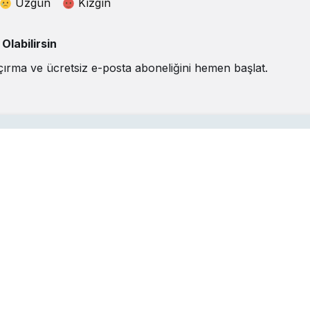
Üzgün
Kızgın
labilirsin
çırma ve ücretsiz e-posta aboneliğini hemen başlat.