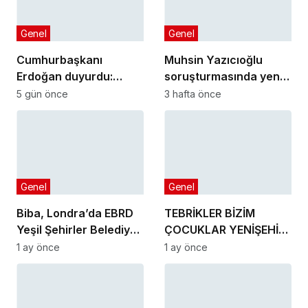
Genel
Genel
Cumhurbaşkanı
Muhsin Yazıcıoğlu
Erdoğan duyurdu:
soruşturmasında yeni
Kiralık sosyal konut
gelişme!
5 gün önce
3 hafta önce
projesi eylülde başlıyor
Genel
Genel
Biba, Londra’da EBRD
TEBRİKLER BİZİM
Yeşil Şehirler Belediye
ÇOCUKLAR YENİŞEHİR’İ
Başkanları
MAKEDONYA’DA
1 ay önce
1 ay önce
Toplantısı’na katıldı
GURURLA TEMSİL
ETTİLER