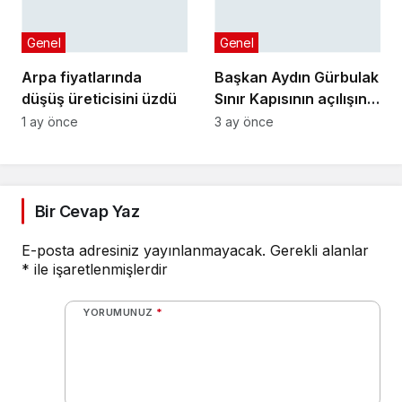
Genel
Genel
Arpa fiyatlarında
Başkan Aydın Gürbulak
düşüş üreticisini üzdü
Sınır Kapısının açılışına
katıldı
1 ay önce
3 ay önce
Bir Cevap Yaz
E-posta adresiniz yayınlanmayacak.
Gerekli alanlar
*
ile işaretlenmişlerdir
YORUMUNUZ
*