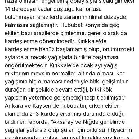
fazla olmasını engellemiş dolayısıyla sıcaklığın eksi
14 dereceye kadar düştüğü kar örtüsü
bulunmayan arazilerde zararın minimal düzeyde
kalmasını sağlamıştır. Hububat Konya’da geç
ekilen bazı arazilerde çimlenme, genel olarak da
kardeşlenme dönemindedir. Kırıkkale’de
kardeşlenme henüz başlamamış olup, önümüzdeki
aylarda alınacak yağışlarla birlikte başlaması
öngörülmektedir. Kırıkkale’de ocak ayı yağış
miktarının mevsim normalleri altında olması, kar
yağışının hiç olmaması nedeniyle bitki gelişiminin
durağan bir şekilde devam ettiği, bitki kök
yapısının yeterince gelişmediği tespit edilmiştir.”
Ankara ve Kayseri’de hububatın, erken ekilen
alanlarda 2-3 kardeş çıkarmış durumda olduğu
bildirilen raporda, “Aksaray ve Niğde genelinde
yağışlar yetersiz olup şu an için bitki su ihtiyacının
az olmasından dolayı tarımsal kuraklık söz konusu