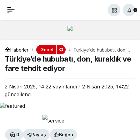
Türkiye’de hububatı,
+
-
0
Paylaş
0
don, kuraklık ve fare
tehdit ediyor
Genel
Haberler
Türkiye’de hububatı, don,
kuraklık ve fare tehdit
Türkiye’de hububatı, don, kuraklık ve
ediyor
fare tehdit ediyor
2 Nisan 2025, 14:22
yayınlandı
2 Nisan 2025, 14:22
güncellendi
0
Paylaş
Beğen