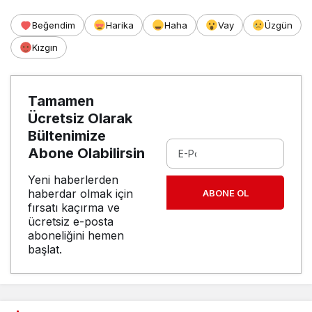
Beğendim
Harika
Haha
Vay
Üzgün
Kızgın
Tamamen
Ücretsiz Olarak
Bültenimize
Abone Olabilirsin
Yeni haberlerden
haberdar olmak için
ABONE OL
fırsatı kaçırma ve
ücretsiz e-posta
aboneliğini hemen
başlat.