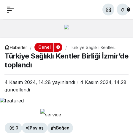
Türkiye Sağlıklı Kentler
+
-
0
Paylaş
0
Birliği İzmir’de toplandı
Genel
Haberler
Türkiye Sağlıklı Kentler
Birliği İzmir’de toplandı
Türkiye Sağlıklı Kentler Birliği İzmir’de
toplandı
4 Kasım 2024, 14:28
yayınlandı
4 Kasım 2024, 14:28
güncellendi
0
Paylaş
Beğen