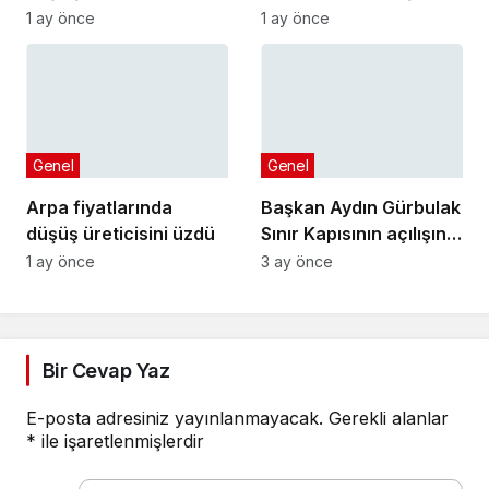
Başkanları
MAKEDONYA’DA
1 ay önce
1 ay önce
Toplantısı’na katıldı
GURURLA TEMSİL
ETTİLER
Genel
Genel
Arpa fiyatlarında
Başkan Aydın Gürbulak
düşüş üreticisini üzdü
Sınır Kapısının açılışına
katıldı
1 ay önce
3 ay önce
Bir Cevap Yaz
E-posta adresiniz yayınlanmayacak.
Gerekli alanlar
*
ile işaretlenmişlerdir