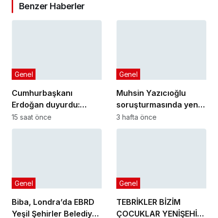
Benzer Haberler
Genel
Genel
Cumhurbaşkanı
Muhsin Yazıcıoğlu
Erdoğan duyurdu:
soruşturmasında yeni
Kiralık sosyal konut
gelişme!
15 saat önce
3 hafta önce
projesi eylülde başlıyor
Genel
Genel
Biba, Londra’da EBRD
TEBRİKLER BİZİM
Yeşil Şehirler Belediye
ÇOCUKLAR YENİŞEHİR’İ