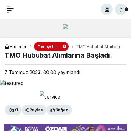
TMO Hububat Alımlarına
TMO Hububat Alımlarına
+
+
-
-
0
0
0
Başladı.
Başladı.
Yenişehir
Haberler
TMO Hububat Alımlarına
Başladı.
TMO Hububat Alımlarına Başladı.
7 Temmuz 2023, 00:00
yayınlandı
0
Paylaş
Beğen