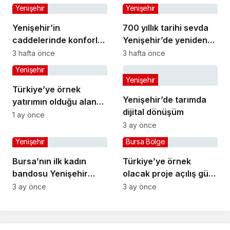
Yenişehir
Yenişehir
Yenişehir’in
700 yıllık tarihi sevda
caddelerinde konforlu
Yenişehir’de yeniden
yolculuk
hayat buldu
3 hafta önce
3 hafta önce
Yenişehir
Yenişehir
Türkiye’ye örnek
Yenişehir’de tarımda
yatırımın olduğu alana
dijital dönüşüm
jandarma karakolu
1 ay önce
3 ay önce
yapılıyor
Yenişehir
Bursa Bölge
Bursa’nın ilk kadın
Türkiye’ye örnek
bandosu Yenişehir
olacak proje açılış gün
sokaklarında
sayıyor
3 ay önce
3 ay önce