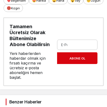
Beğendim
Harika
Haha
Vay
Üzgün
Kızgın
Tamamen
Ücretsiz Olarak
Bültenimize
Abone Olabilirsin
Yeni haberlerden
haberdar olmak için
ABONE OL
fırsatı kaçırma ve
ücretsiz e-posta
aboneliğini hemen
başlat.
Benzer Haberler