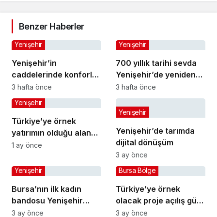
Benzer Haberler
Yenişehir
Yenişehir
Yenişehir’in
700 yıllık tarihi sevda
caddelerinde konforlu
Yenişehir’de yeniden
yolculuk
hayat buldu
3 hafta önce
3 hafta önce
Yenişehir
Yenişehir
Türkiye’ye örnek
Yenişehir’de tarımda
yatırımın olduğu alana
dijital dönüşüm
jandarma karakolu
1 ay önce
3 ay önce
yapılıyor
Yenişehir
Bursa Bölge
Bursa’nın ilk kadın
Türkiye’ye örnek
bandosu Yenişehir
olacak proje açılış gün
sokaklarında
sayıyor
3 ay önce
3 ay önce