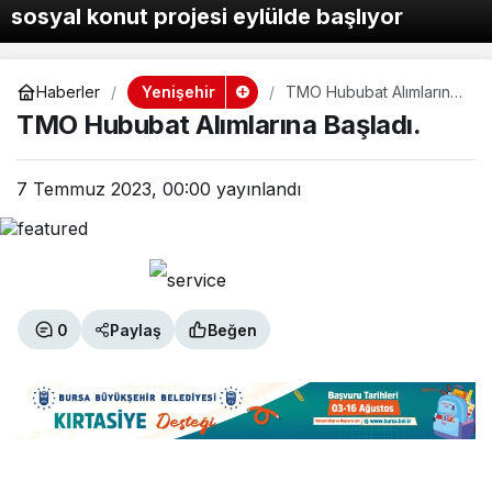
sosyal konut projesi eylülde başlıyor
Yenişehir
Haberler
TMO Hububat Alımlarına
Başladı.
TMO Hububat Alımlarına Başladı.
7 Temmuz 2023, 00:00
yayınlandı
0
Paylaş
Beğen