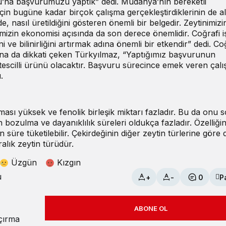
’na başvurumuzu yaptık” dedi. Mudanya’nın bereketli
için bugüne kadar birçok çalışma gerçekleştirdiklerinin de al
 nasıl üretildiğini gösteren önemli bir belgedir. Zeytinimizi
gemizin ekonomisi açısında da son derece önemlidir. Coğrafi i
 ve bilinirliğini artırmak adına önemli bir etkendir” dedi. Co
una da dikkati çeken Türkyılmaz, “Yaptığımız başvurunun
lk tescilli ürünü olacaktır. Başvuru sürecince emek veren çal
.
ası yüksek ve fenolik birleşik miktarı fazladır. Bu da onu 
 bozulma ve dayanıklılık süreleri oldukça fazladır. Özelliğin
üre tüketilebilir. Çekirdeğinin diğer zeytin türlerine göre
alık zeytin türüdür.
Üzgün
Kızgın
u
+
-
0
P
ABONE OL
açırma