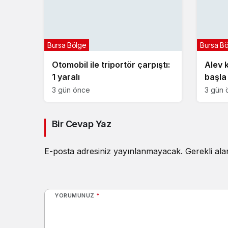
Bursa Bölge
Bursa B
Otomobil ile triportör çarpıştı:
Alev 
1 yaralı
başla
3 gün önce
3 gün 
Bir Cevap Yaz
E-posta adresiniz yayınlanmayacak.
Gerekli al
YORUMUNUZ
*