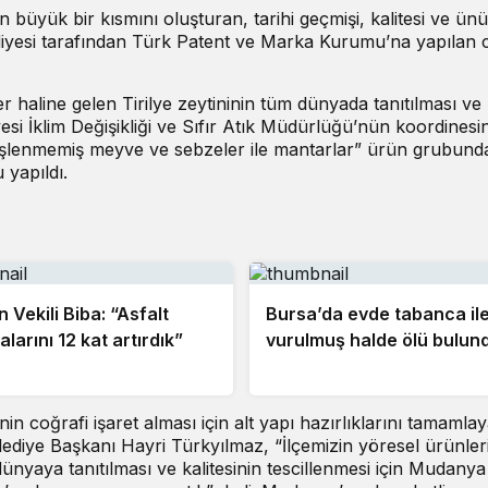
büyük bir kısmını oluşturan, tarihi geçmişi, kalitesi ve ünü 
ediyesi tarafından Türk Patent ve Marka Kurumu’na yapılan 
ğer haline gelen Tirilye zeytininin tüm dünyada tanıtılması v
esi İklim Değişikliği ve Sıfır Atık Müdürlüğü’nün koordinesi
işlenmemiş meyve ve sebzeler ile mantarlar” ürün grubund
 yapıldı.
 Vekili Biba: “Asfalt
Bursa’da evde tabanca il
alarını 12 kat artırdık”
vurulmuş halde ölü bulun
n coğrafi işaret alması için alt yapı hazırlıklarını tamamla
diye Başkanı Hayri Türkyılmaz, “İlçemizin yöresel ürünler
 dünyaya tanıtılması ve kalitesinin tescillenmesi için Mudanya