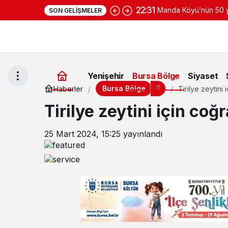
22:31
Manda Köyü’nün 50 yı
SON GELIŞMELER
yoğurduyla fark oluş
Yenişehir
Bursa Bölge
Siyaset
Bursa Bölge
Haberler
Tirilye zeytini
Tirilye zeytini için coğ
25 Mart 2024, 15:25
yayınlandı