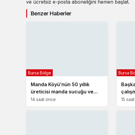
ve ücretsiz e-posta aboneliğini hemen başlat.
Benzer Haberler
Bursa Bölge
Bursa B
Manda Köyü’nün 50 yıllık
Başkan
üreticisi manda sucuğu ve
çalışm
yoğurduyla fark oluşturdu
14 saat önce
15 saa