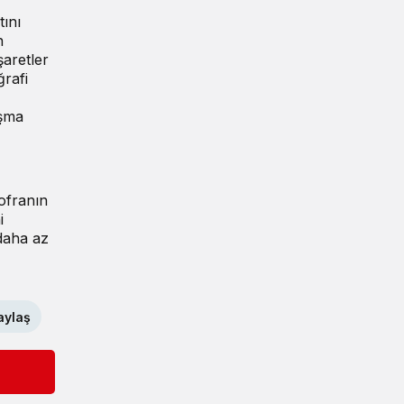
tını
n
şaretler
ğrafi
ışma
sofranın
i
 daha az
aylaş