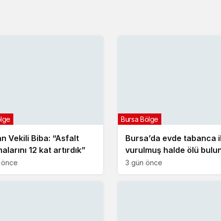
ölge
Bursa Bölge
 Vekili Biba: “Asfalt
Bursa’da evde tabanca i
alarını 12 kat artırdık”
vurulmuş halde ölü bulu
t önce
3 gün önce