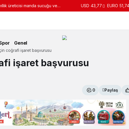
llık üreticisi manda sucuğu ve
USD
43,77
EURO
51,7
turdu
Spor
Genel
 için coğrafi işaret başvurusu
rafi işaret başvurusu
0
Paylaş