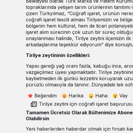
Belediyesi olarak Türk Marka ve Patent Kurumu
topraklarında yetişen tarım ürünlerinin tanıtımı 
çizen Türkyılmaz, “Coğrafi işaret, ürünün nerede,
coğrafi işaret tescili alması Tirilyemizin ve böl
bölgenin hem kültürel, hem de ticari potansiyelini
işaret alım sürecinin çok uzun bir süreç olduğ
onaylanması halinde, Tirilye zeytini ilçemizin i
arkadaşlarıma teşekkür ediyorum” diye konuştu
Tirilye zeytininin özellikleri:
Yapısı gereği yağ oranı fazla, kabuğu ince, arom
vazgeçilmez üyesi yapmaktadır. Tirilye zeytininin
kaybetmeden ilk günkü lezzetini koruyarak uzun s
pürüzlü olmasıyla da tanınır. Dünyadaki tek sofr
Beğendim
Harika
Haha
Vay
Tirilye zeytini için coğrafi işaret başvurus
Tamamen Ücretsiz Olarak Bültenimize Abone
Olabilirsin
Yeni haberlerden haberdar olmak için fırsatı k