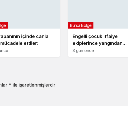
ölge
Bursa Bölge
kapanının içinde canla
Engelli çocuk itfaiye
 mücadele ettiler:
ekiplerince yangından
kurtarıldı
önce
3 gün önce
anlar
*
ile işaretlenmişlerdir