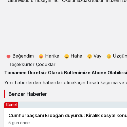
Okul Müdürü Hüseyin İnci “Okulumuzdaki sabun müzemizde 150 
Beğendim
Harika
Haha
Vay
Üzgü
Teşekkürler Çocuklar
Tamamen Ücretsiz Olarak Bültenimize Abone Olabilirs
Yeni haberlerden haberdar olmak için fırsatı kaçırma ve 
Benzer Haberler
Genel
Cumhurbaşkanı Erdoğan duyurdu: Kiralık sosyal konut
5 gün önce