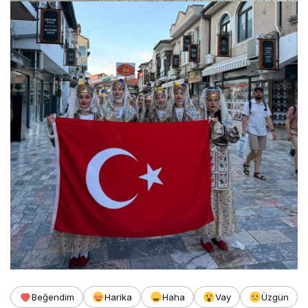
Beğendim
Harika
Haha
Vay
Üzgün