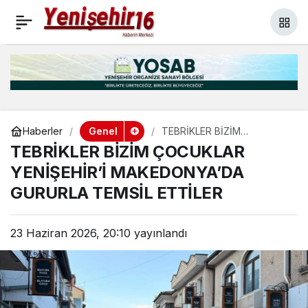
Arpa fiyatlarında düşüş
+
-
0
Paylaş
üreticisini üzdü
Genel
Haberler
TEBRİKLER BİZİM
ÇOCUKLAR YENİŞEHİR’İ
TEBRİKLER BİZİM ÇOCUKLAR
MAKEDONYA’DA GURURLA
TEMSİL ETTİLER
YENİŞEHİR’İ MAKEDONYA’DA
GURURLA TEMSİL ETTİLER
23 Haziran 2026, 20:10
yayınlandı