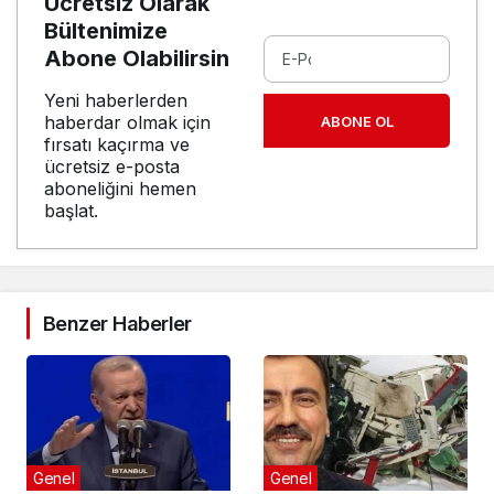
Ücretsiz Olarak
Bültenimize
Abone Olabilirsin
Yeni haberlerden
haberdar olmak için
ABONE OL
fırsatı kaçırma ve
ücretsiz e-posta
aboneliğini hemen
başlat.
Benzer Haberler
Genel
Genel