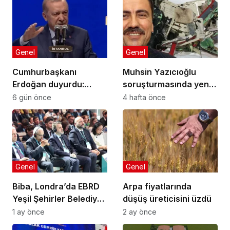
Genel
Genel
Cumhurbaşkanı
Muhsin Yazıcıoğlu
Erdoğan duyurdu:
soruşturmasında yeni
Kiralık sosyal konut
gelişme!
6 gün önce
4 hafta önce
projesi eylülde başlıyor
Genel
Genel
Biba, Londra’da EBRD
Arpa fiyatlarında
Yeşil Şehirler Belediye
düşüş üreticisini üzdü
Başkanları
1 ay önce
2 ay önce
Toplantısı’na katıldı