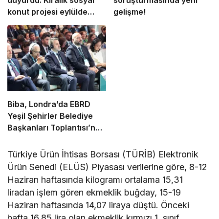
duyurdu: Kiralık sosyal
soruşturmasında yeni
konut projesi eylülde
gelişme!
başlıyor
Biba, Londra’da EBRD
Yeşil Şehirler Belediye
Başkanları Toplantısı’na
katıldı
Türkiye Ürün İhtisas Borsası (TÜRİB) Elektronik
Ürün Senedi (ELÜS) Piyasası verilerine göre, 8-12
Haziran haftasında kilogramı ortalama 15,31
liradan işlem gören ekmeklik buğday, 15-19
Haziran haftasında 14,07 liraya düştü. Önceki
hafta 16,85 lira olan ekmeklik kırmızı 1. sınıf