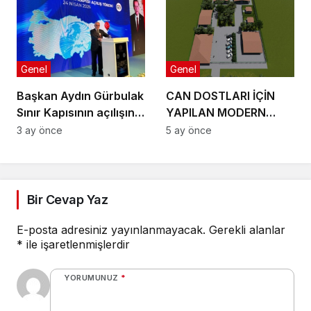
Genel
Genel
Başkan Aydın Gürbulak
CAN DOSTLARI İÇİN
Sınır Kapısının açılışına
YAPILAN MODERN
katıldı
TESİSLER YAKINDA
3 ay önce
5 ay önce
AÇILACAK
Bir Cevap Yaz
E-posta adresiniz yayınlanmayacak.
Gerekli alanlar
*
ile işaretlenmişlerdir
YORUMUNUZ
*