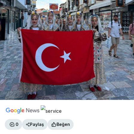
0
Paylaş
Beğen