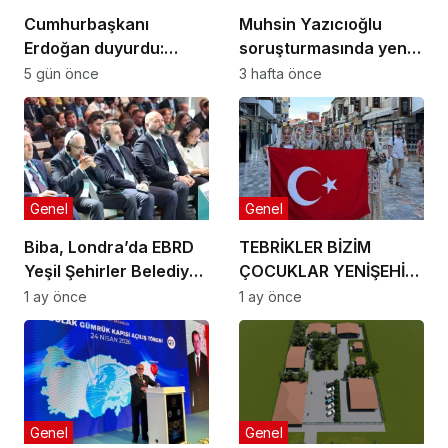
Cumhurbaşkanı
Muhsin Yazıcıoğlu
Erdoğan duyurdu:
soruşturmasında yeni
Kiralık sosyal konut
gelişme!
5 gün önce
3 hafta önce
projesi eylülde başlıyor
Genel
Genel
Biba, Londra’da EBRD
TEBRİKLER BİZİM
Yeşil Şehirler Belediye
ÇOCUKLAR YENİŞEHİR’İ
Başkanları
MAKEDONYA’DA
1 ay önce
1 ay önce
Toplantısı’na katıldı
GURURLA TEMSİL
ETTİLER
Genel
Genel