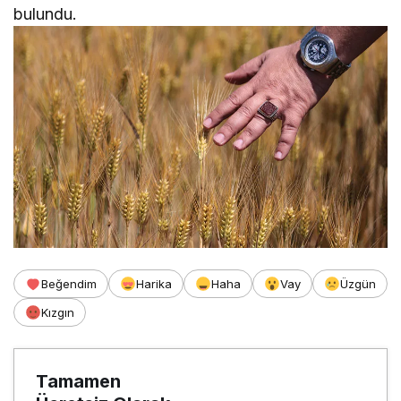
bulundu.
Beğendim
Harika
Haha
Vay
Üzgün
Kızgın
Tamamen