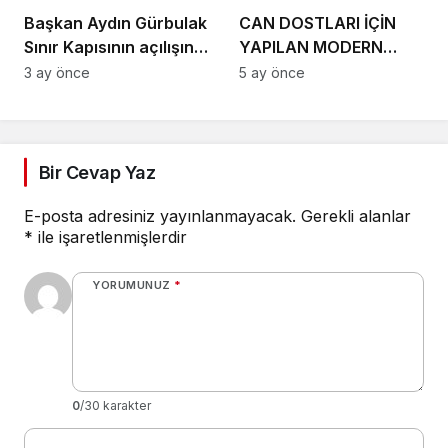
Başkan Aydın Gürbulak
CAN DOSTLARI İÇİN
Sınır Kapısının açılışına
YAPILAN MODERN
katıldı
TESİSLER YAKINDA
3 ay önce
5 ay önce
AÇILACAK
Bir Cevap Yaz
E-posta adresiniz yayınlanmayacak.
Gerekli alanlar
*
ile işaretlenmişlerdir
YORUMUNUZ
*
0
/30 karakter