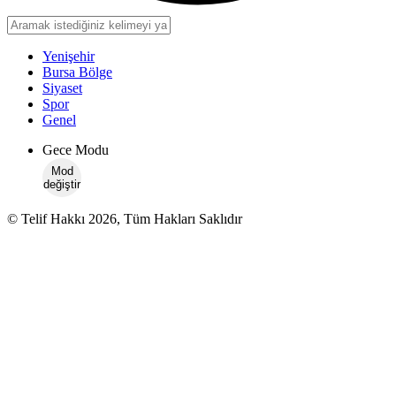
Yenişehir
Bursa Bölge
Siyaset
Spor
Genel
Gece Modu
Mod
değiştir
© Telif Hakkı 2026, Tüm Hakları Saklıdır
Kurumsal
Hakkımızda
İletişim
Künye
Gizlilik politikası