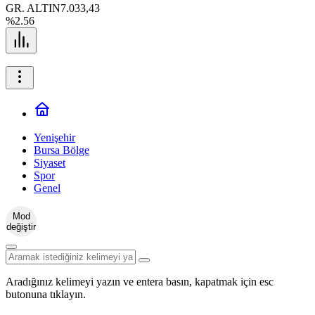
GR. ALTIN
7.033,43
%2.56
Yenişehir
Bursa Bölge
Siyaset
Spor
Genel
Mod
değiştir
Aradığınız kelimeyi yazın ve entera basın, kapatmak için esc
butonuna tıklayın.