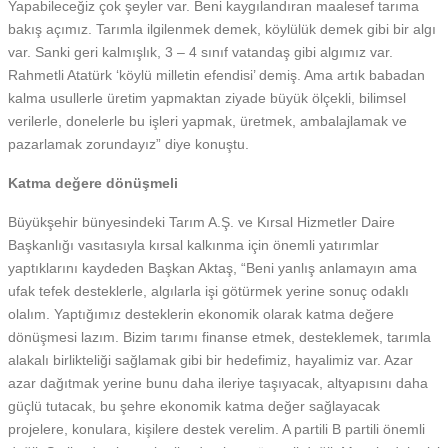
Yapabileceğiz çok şeyler var. Beni kaygılandıran maalesef tarıma
bakış açımız. Tarımla ilgilenmek demek, köylülük demek gibi bir algı
var. Sanki geri kalmışlık, 3 – 4 sınıf vatandaş gibi algımız var.
Rahmetli Atatürk ‘köylü milletin efendisi’ demiş. Ama artık babadan
kalma usullerle üretim yapmaktan ziyade büyük ölçekli, bilimsel
verilerle, donelerle bu işleri yapmak, üretmek, ambalajlamak ve
pazarlamak zorundayız” diye konuştu.
Katma değere dönüşmeli
Büyükşehir bünyesindeki Tarım A.Ş. ve Kırsal Hizmetler Daire
Başkanlığı vasıtasıyla kırsal kalkınma için önemli yatırımlar
yaptıklarını kaydeden Başkan Aktaş, “Beni yanlış anlamayın ama
ufak tefek desteklerle, algılarla işi götürmek yerine sonuç odaklı
olalım. Yaptığımız desteklerin ekonomik olarak katma değere
dönüşmesi lazım. Bizim tarımı finanse etmek, desteklemek, tarımla
alakalı birlikteliği sağlamak gibi bir hedefimiz, hayalimiz var. Azar
azar dağıtmak yerine bunu daha ileriye taşıyacak, altyapısını daha
güçlü tutacak, bu şehre ekonomik katma değer sağlayacak
projelere, konulara, kişilere destek verelim. A partili B partili önemli