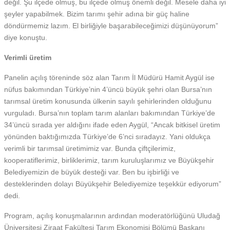
değil. Şu ilçede olmuş, bu ilçede olmuş önemli değil. Mesele daha iyi
şeyler yapabilmek. Bizim tarımı şehir adına bir güç haline
döndürmemiz lazım. El birliğiyle başarabileceğimizi düşünüyorum”
diye konuştu.
Verimli üretim
Panelin açılış töreninde söz alan Tarım İl Müdürü Hamit Aygül ise
nüfus bakımından Türkiye’nin 4’üncü büyük şehri olan Bursa’nın
tarımsal üretim konusunda ülkenin sayılı şehirlerinden olduğunu
vurguladı. Bursa’nın toplam tarım alanları bakımından Türkiye’de
34’üncü sırada yer aldığını ifade eden Aygül, “Ancak bitkisel üretim
yönünden baktığımızda Türkiye’de 6’nci sıradayız. Yani oldukça
verimli bir tarımsal üretimimiz var. Bunda çiftçilerimiz,
kooperatiflerimiz, birliklerimiz, tarım kuruluşlarımız ve Büyükşehir
Belediyemizin de büyük desteği var. Ben bu işbirliği ve
desteklerinden dolayı Büyükşehir Belediyemize teşekkür ediyorum”
dedi.
Program, açılış konuşmalarının ardından moderatörlüğünü Uludağ
Üniversitesi Ziraat Fakültesi Tarım Ekonomisi Bölümü Başkanı