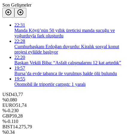
Son Gelişmeler
22:31
Manda Köyü’nün 50 yıllık üreticisi manda sucuğu ve
yoğurduyla fark oluşturdu
22:28
Cumhurbaşkanı Erdoğan duyurdu: Kiralık sosyal konut
projesi eylülde başlıyor
22:20
Başkan Vekili Biba: “Asfalt çalışmalarını 12 kat artırdık”
19:57
Bursa’da evde tabanca ile vurulmuş halde ölü bulundu
19:55
Otomobil ile triportör çarpıştı: 1 yaralı
USD
43,77
%0.080
EURO
51,74
%-0.230
GBP
59,28
%-0.110
BIST
14.275,79
%0.34