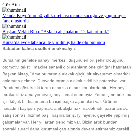
Göz Atın
Manda Köyü’nün 50 yıllık üreticisi manda sucuğu ve yoğurduyla
fark oluşturdu
Başkan Vekili Biba: “Asfalt çalışmalarını 12 kat artırdık”
Bursa’da evde tabanca ile vurulmuş halde ölü bulundu
Babadan kalma usulleri bırakmalıyız
Bursa’nın genelde sanayi merkezli düşünülen bir şehir olduğunu,
otomotiv, tekstil, makine sanayii gibi alanların öne çıktığını hatırlatan
Başkan Aktaş, “Ama bu tarımla alakalı güçlü bir altyapımız olmadığı
anlamına gelmez. Dünyada tarımla alakalı ciddi bir potansiyel var.
Pandemi gösterdi ki tarım olmazsa olmaz konularda biri. Her şeyi
bırakabiliriz ama yemeyi içmeyi ihmal edemeyiz. Yeme içme belki bu
işin küçük bir kısmı ama bu işin başka aşamaları var. Ürünün
hasadını kayıpsız yapmak, ambalajlamak, nakletmek, pazarlamak,
satış sonrası hizmet başlı başına bir iş. İyi niyetle, gayretle yapılmış
çalışmalar var. Her yıl artan trendimiz var. Bizim artık bundan
sonraki süreci daha kurumsal çatı altında devam ettirmemiz gerekli.