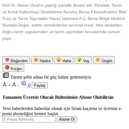
Prof.Dr. Hasan Vural’ın yaptığı panelle devam etti. Panelde, Tarım
ve Kırsal Kalkınmayı Destekleme Kurumu Bursa İl Koordinatörü Bilal
Tunç ve Tarım Sigortaları Havuz İşletmesi A.Ş. Bursa Bölge Müdürü
Mustafa Değer, sektör temsilcilerine tarımsal kredi, hibe destekleri,
doğru tarım uygulamaları ve tarım sigortaları konularında sunum
yaptı.
Beğendim
Harika
Haha
Vay
Üzgün
Kızgın
Tarımı şehir adına bir güç haline getirmeliyiz
+
-
0
Paylaş
Tamamen Ücretsiz Olarak Bültenimize Abone Olabilirsin
Yeni haberlerden haberdar olmak için fırsatı kaçırma ve ücretsiz e-
posta aboneliğini hemen başlat.
Abone Ol