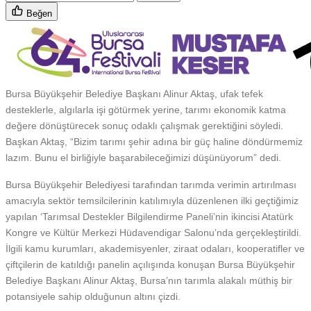
Beğen
Bursa Büyükşehir Belediye Başkanı Alinur Aktaş, ufak tefek
desteklerle, algılarla işi götürmek yerine, tarımı ekonomik katma
değere dönüştürecek sonuç odaklı çalışmak gerektiğini söyledi.
Başkan Aktaş, “Bizim tarımı şehir adına bir güç haline döndürmemiz
lazım. Bunu el birliğiyle başarabileceğimizi düşünüyorum” dedi.
Bursa Büyükşehir Belediyesi tarafından tarımda verimin artırılması
amacıyla sektör temsilcilerinin katılımıyla düzenlenen ilki geçtiğimiz
yapılan ‘Tarımsal Destekler Bilgilendirme Paneli’nin ikincisi Atatürk
Kongre ve Kültür Merkezi Hüdavendigar Salonu’nda gerçekleştirildi.
İlgili kamu kurumları, akademisyenler, ziraat odaları, kooperatifler ve
çiftçilerin de katıldığı panelin açılışında konuşan Bursa Büyükşehir
Belediye Başkanı Alinur Aktaş, Bursa’nın tarımla alakalı müthiş bir
potansiyele sahip olduğunun altını çizdi.