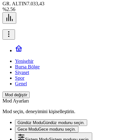
GR. ALTIN
7.033,43
%2.56
Yenişehir
Bursa Bölge
Siyaset
Spor
Genel
Mod değiştir
Mod Ayarları
Mod seçin, deneyimini kişiselleştirin.
Gündüz Modu
Gündüz modunu seçin.
Gece Modu
Gece modunu seçin.
Sistem Modu
Sistem modunu seçin.