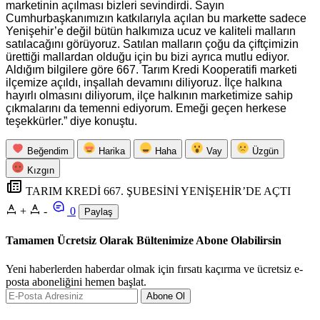
marketinin açılması bizleri sevindirdi. Sayın
Cumhurbaşkanımızın katkılarıyla açılan bu markette sadece
Yenişehir’e değil bütün halkımıza ucuz ve kaliteli malların
satılacağını görüyoruz. Satılan malların çoğu da çiftçimizin
ürettiği mallardan olduğu için bu bizi ayrıca mutlu ediyor.
Aldığım bilgilere göre 667. Tarım Kredi Kooperatifi marketi
ilçemize açıldı, inşallah devamını diliyoruz. İlçe halkına
hayırlı olmasını diliyorum, ilçe halkının marketimize sahip
çıkmalarını da temenni ediyorum. Emeği geçen herkese
teşekkürler.” diye konuştu.
Beğendim
Harika
Haha
Vay
Üzgün
Kızgın
TARIM KREDİ 667. ŞUBESİNİ YENİŞEHİR’DE AÇTI
+
-
0
Paylaş
Tamamen Ücretsiz Olarak Bültenimize Abone Olabilirsin
Yeni haberlerden haberdar olmak için fırsatı kaçırma ve ücretsiz e-
posta aboneliğini hemen başlat.
Abone Ol