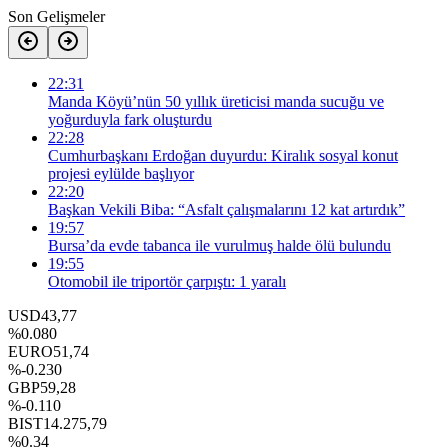
Son Gelişmeler
22:31
Manda Köyü’nün 50 yıllık üreticisi manda sucuğu ve
yoğurduyla fark oluşturdu
22:28
Cumhurbaşkanı Erdoğan duyurdu: Kiralık sosyal konut
projesi eylülde başlıyor
22:20
Başkan Vekili Biba: “Asfalt çalışmalarını 12 kat artırdık”
19:57
Bursa’da evde tabanca ile vurulmuş halde ölü bulundu
19:55
Otomobil ile triportör çarpıştı: 1 yaralı
USD
43,77
%0.080
EURO
51,74
%-0.230
GBP
59,28
%-0.110
BIST
14.275,79
%0.34