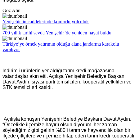
Göz Atın
Yenişehir’in caddelerinde konforlu yolculuk
700 yıllık tarihi sevda Yenişehir’de yeniden hayat buldu
Türkiye’ye örnek yatırımın olduğu alana jandarma karakolu
yapılıyor
İndirimli ürünlerin yer aldığı tarım kredi mağazasına
vatandaşlar akın etti. Açılışa Yenişehir Belediye Başkanı
Davut Aydın, siyasi parti temsilcileri, kooperatif yetkilileri ve
STK temsilcileri katıldı.
Açılışta konuşan Yenişehir Belediye Başkanı Davut Aydın,
“Öncelikle ilçemize hayırlı olsun diyorum, her zaman
söylediğimiz gibi gelirin %80’i tarım ve hayvancılık olan bir
ilçede çiftçilere ve ilçemize hitap eden tarım kredi kooperatifi