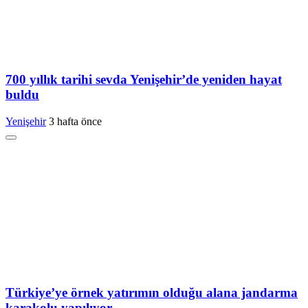
700 yıllık tarihi sevda Yenişehir’de yeniden hayat
buldu
Yenişehir
3 hafta önce
Türkiye’ye örnek yatırımın olduğu alana jandarma
karakolu yapılıyor