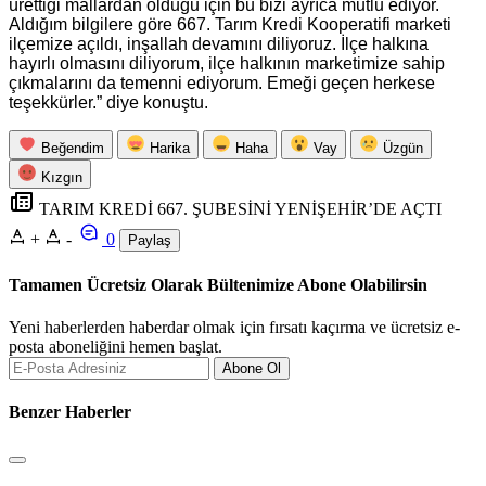
ürettiği mallardan olduğu için bu bizi ayrıca mutlu ediyor.
Aldığım bilgilere göre 667. Tarım Kredi Kooperatifi marketi
ilçemize açıldı, inşallah devamını diliyoruz. İlçe halkına
hayırlı olmasını diliyorum, ilçe halkının marketimize sahip
çıkmalarını da temenni ediyorum. Emeği geçen herkese
teşekkürler.” diye konuştu.
Beğendim
Harika
Haha
Vay
Üzgün
Kızgın
TARIM KREDİ 667. ŞUBESİNİ YENİŞEHİR’DE AÇTI
+
-
0
Paylaş
Tamamen Ücretsiz Olarak Bültenimize Abone Olabilirsin
Yeni haberlerden haberdar olmak için fırsatı kaçırma ve ücretsiz e-
posta aboneliğini hemen başlat.
Abone Ol
Benzer Haberler