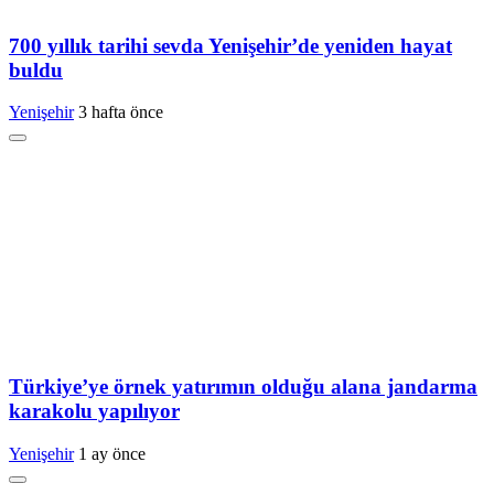
700 yıllık tarihi sevda Yenişehir’de yeniden hayat
buldu
Yenişehir
3 hafta önce
Türkiye’ye örnek yatırımın olduğu alana jandarma
karakolu yapılıyor
Yenişehir
1 ay önce