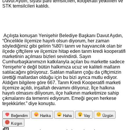
Davut Aydın, siyasi parti temsilcileri, kooperatif yetkilileri ve
STK temsilcileri katıldı.
Açılışta konuşan Yenişehir Belediye Başkanı Davut Aydın,
“Öncelikle ilçemize hayırlı olsun diyorum, her zaman
söylediğimiz gibi gelirin %80’i tarım ve hayvancılık olan bir
ilçede çiftçilere ve ilçemize hitap eden tarım kredi kooperatifi
marketinin açılması bizleri sevindirdi. Sayın
Cumhurbaşkanımızın katkılarıyla açılan bu markette sadece
Yenişehir’e değil bütün halkımıza ucuz ve kaliteli malların
satılacağını görüyoruz. Satılan malların çoğu da çiftçimizin
ürettiği mallardan olduğu için bu bizi ayrıca mutlu ediyor.
Aldığım bilgilere göre 667. Tarım Kredi Kooperatifi marketi
ilçemize açıldı, inşallah devamını diliyoruz. İlçe halkına
hayırlı olmasını diliyorum, ilçe halkının marketimize sahip
çıkmalarını da temenni ediyorum. Emeği geçen herkese
teşekkürler.” diye konuştu.
Beğendim
Harika
Haha
Vay
Üzgün
Kızgın