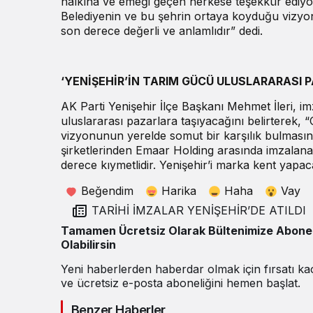
halkına ve emeği geçen herkese teşekkür edi
Belediyenin ve bu şehrin ortaya koyduğu vizyon
son derece değerli ve anlamlıdır” dedi.
‘YENİŞEHİR’İN TARIM GÜCÜ ULUSLARARASI 
AK Parti Yenişehir İlçe Başkanı Mehmet İleri, i
uluslararası pazarlara taşıyacağını belirterek, 
vizyonunun yerelde somut bir karşılık bulmas
şirketlerinden Emaar Holding arasında imzalana
derece kıymetlidir. Yenişehir’i marka kent yapac
Beğendim
Harika
Haha
Vay
TARİHİ İMZALAR YENİŞEHİR’DE ATILDI
Tamamen Ücretsiz Olarak Bültenimize Abone
Olabilirsin
Yeni haberlerden haberdar olmak için fırsatı k
ve ücretsiz e-posta aboneliğini hemen başlat.
Benzer Haberler