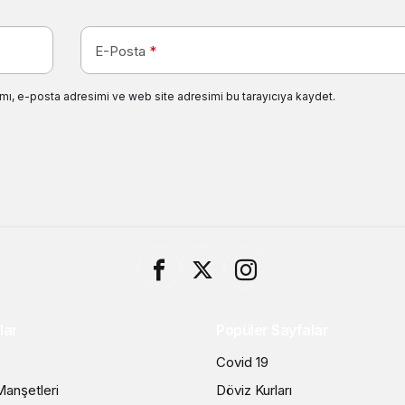
E-Posta
*
mı, e-posta adresimi ve web site adresimi bu tarayıcıya kaydet.
lar
Popüler Sayfalar
Covid 19
anşetleri
Döviz Kurları