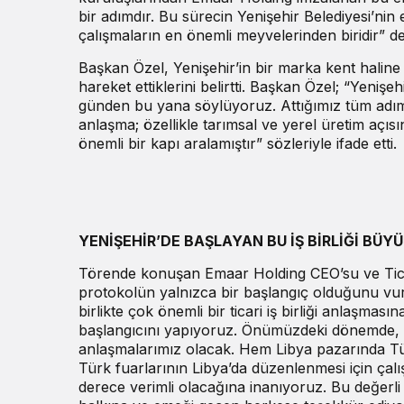
bir adımdır. Bu sürecin Yenişehir Belediyesi’nin
çalışmaların en önemli meyvelerinden biridir” de
Başkan Özel, Yenişehir’in bir marka kent haline 
hareket ettiklerini belirtti. Başkan Özel; “Yeniş
günden bu yana söylüyoruz. Attığımız tüm adımla
anlaşma; özellikle tarımsal ve yerel üretim açıs
önemli bir kapı aralamıştır” sözleriyle ifade etti.
YENİŞEHİR’DE BAŞLAYAN BU İŞ BİRLİĞİ BÜYÜK
Törende konuşan Emaar Holding CEO’su ve Tic
protokolün yalnızca bir başlangıç olduğunu v
birlikte çok önemli bir ticari iş birliği anlaşması
başlangıcını yapıyoruz. Önümüzdeki dönemde, ti
anlaşmalarımız olacak. Hem Libya pazarında Tü
Türk fuarlarının Libya’da düzenlenmesi için çalış
derece verimli olacağına inanıyoruz. Bu değerli 