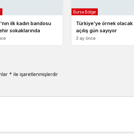
r
Bursa Bölge
’nın ilk kadın bandosu
Türkiye’ye örnek olacak
ehir sokaklarında
açılış gün sayıyor
nce
3 ay önce
anlar
*
ile işaretlenmişlerdir