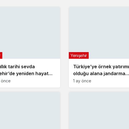
r
Yenişehir
llık tarihi sevda
Türkiye’ye örnek yatırım
ehir’de yeniden hayat
olduğu alana jandarma
karakolu yapılıyor
a önce
1 ay önce