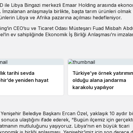
AD ile Libya Bingazi merkezli Emaar Holding arasında ekono
. İmzalanan anlaşmayla birlikte, başta tarım ürünleri olmak
ürünlerin Libya ve Afrika pazarına açılması hedefleniyor.
g’in CEO’su ve Ticaret Odası Müsteşarı Fuad Misbah Abd
in ev sahipliğinde Ekonomik İş Birliği Anlaşması’nı imzala
lık tarihi sevda
Türkiye’ye örnek yatırımı
hir’de yeniden hayat
olduğu alana jandarma
karakolu yapılıyor
Yenişehir Belediye Başkanı Ercan Özel, yaklaşık 10 aydır b
r sonuca ulaştığını ifade ederek, “Bugün ilçemiz için gerçek
a atmanın mutluluğunu yaşıyoruz. Libya’nın en büyük ticari
omik iş birliği anlaşması, Yenişehir’imiz için son derece d