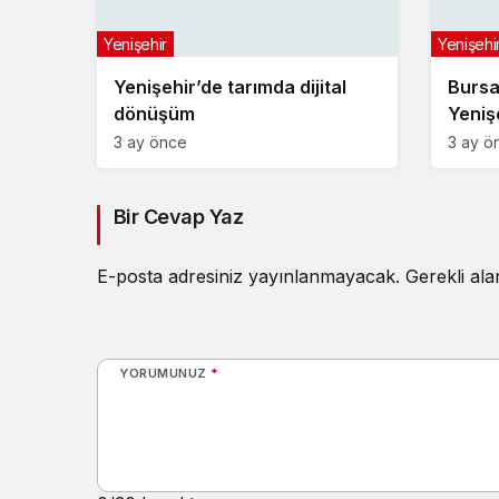
Yenişehir
Yenişehi
Yenişehir’de tarımda dijital
Bursa
dönüşüm
Yeniş
3 ay önce
3 ay ö
Bir Cevap Yaz
E-posta adresiniz yayınlanmayacak.
Gerekli al
YORUMUNUZ
*