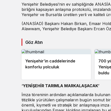
Yenişehir Belediyesi’nin ev sahipliğinde ANASİ
birliğini kapsayan anlaşma protokolü, imzalandı
Yenişehir ve Bursa’da üretilen yerli ve kaliteli 
(ANASİAD) Başkanı Hakan Birkan, Emaar Holdin
Alawwam, Yenişehir Belediye Başkanı Ercan Özel’
Göz Atın
Yenişehir’in caddelerinde
700 yıl
konforlu yolculuk
Yenişe
buldu
‘YENİŞEHİR TARIMLA MARKALAŞACAK’
İmza töreninin ardından açıklamalarda bulunan 
titizlikle yürütülen çalışmaların bugün somut bi
önemli, kıymetli ve stratejik bir anlaşmaya imz
kuruluşlarından Emaar Holding imzalanan bu ekon