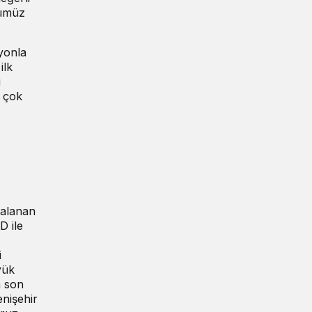
ğümüz
zyonla
ilk
u
a çok
zalanan
D ile
i
yük
a son
enişehir