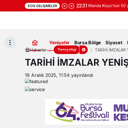
22:31
Manda Köyü’nün 50 yı
SON GELIŞMELER
yoğurduyla fark oluş
Yenişehir
Bursa Bölge
Siyaset
Yenişehir
Haberler
TARİHİ İMZALAR 
TARİHİ İMZALAR YENİŞ
16 Aralık 2025, 11:54
yayınlandı