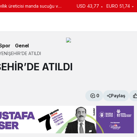
llık üreticisi manda sucuğu ve
USD
43,77
EURO
51,74
turdu
Spor
Genel
YENİŞEHİR’DE ATILDI
EHİR’DE ATILDI
0
Paylaş