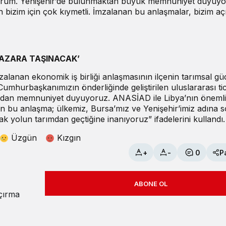
yorum. Yenişehir’de bulunmaktan büyük memnuniyet duyuyo
 bizim için çok kıymetli. İmzalanan bu anlaşmalar, bizim a
PAZARA TAŞINACAK’
mzalanan ekonomik iş birliği anlaşmasının ilçenin tarımsal g
“Cumhurbaşkanımızın önderliğinde geliştirilen uluslararası ti
ından memnuniyet duyuyoruz. ANASİAD ile Libya’nın önemli
n bu anlaşma; ülkemiz, Bursa’mız ve Yenişehir’imiz adına 
ak yolun tarımdan geçtiğine inanıyoruz” ifadelerini kullandı.
Üzgün
Kızgın
+
-
0
P
ABONE OL
açırma