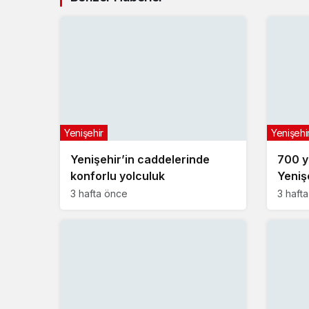
Yenişehir
Yenişehi
Yenişehir’in caddelerinde
700 yı
konforlu yolculuk
Yeniş
buldu
3 hafta önce
3 haft