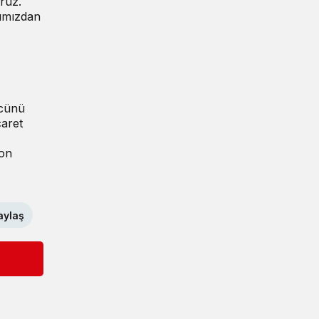
ruz.
çımızdan
ücünü
caret
son
aylaş