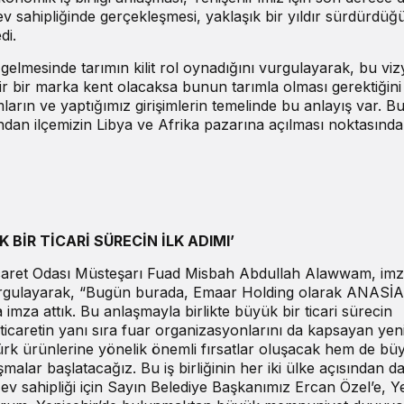
 ev sahipliğinde gerçekleşmesi, yaklaşık bir yıldır sürdürdü
di.
gelmesinde tarımın kilit rol oynadığını vurgulayarak, bu vi
ehir bir marka kent olacaksa bunun tarımla olması gerektiğini 
rın ve yaptığımız girişimlerin temelinde bu anlayış var. B
ından ilçemizin Libya ve Afrika pazarına açılması noktasınd
 BİR TİCARİ SÜRECİN İLK ADIMI’
aret Odası Müsteşarı Fuad Misbah Abdullah Alawwam, im
urgulayarak, “Bugün burada, Emaar Holding olarak ANASİA
na imza attık. Bu anlaşmayla birlikte büyük bir ticari sürecin
caretin yanı sıra fuar organizasyonlarını da kapsayan yen
rk ürünlerine yönelik önemli fırsatlar oluşacak hem de bü
malar başlatacağız. Bu iş birliğinin her iki ülke açısından d
ev sahipliği için Sayın Belediye Başkanımız Ercan Özel’e, Y