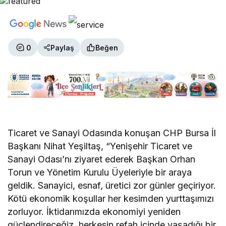
0
Paylaş
Beğen
Ticaret ve Sanayi Odasında konuşan
CHP Bursa İl
Başkanı Nihat Yeşiltaş, “
Yenişehir Ticaret ve
Sanayi Odası’nı ziyaret ederek Başkan Orhan
Torun ve Yönetim Kurulu Üyeleriyle bir araya
geldik. Sanayici
, esnaf, üretici zor günler geçiriyor.
Kötü ekonomik koşullar her kesimden yurttaşımızı
zorluyor. İktidarımızda ekonomiyi yeniden
güçlendireceğiz, herkesin refah içinde yaşadığı bir