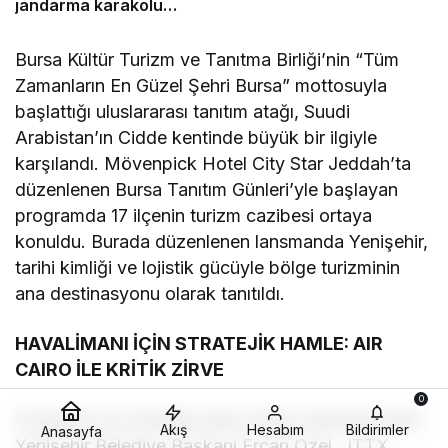
jandarma karakolu
yapılıyor
Bursa Kültür Turizm ve Tanıtma Birliği’nin “Tüm
Zamanların En Güzel Şehri Bursa” mottosuyla
başlattığı uluslararası tanıtım atağı, Suudi
Arabistan’ın Cidde kentinde büyük bir ilgiyle
karşılandı. Mövenpick Hotel City Star Jeddah’ta
düzenlenen Bursa Tanıtım Günleri’yle başlayan
programda 17 ilçenin turizm cazibesi ortaya
konuldu. Burada düzenlenen lansmanda Yenişehir,
tarihi kimliği ve lojistik gücüyle bölge turizminin
ana destinasyonu olarak tanıtıldı.
HAVALİMANI İÇİN STRATEJİK HAMLE: AIR
CAIRO İLE KRİTİK ZİRVE
0
Programın en stratejik adımı ulaşım alanında atıldı.
Akış
Hesabım
Bildirimler
Anasayfa
Yenişehir Belediye Başkanı Ercan Özel, JTTX