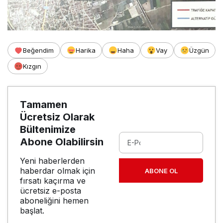
Beğendim
Harika
Haha
Vay
Üzgün
Kızgın
Tamamen
Ücretsiz Olarak
Bültenimize
Abone Olabilirsin
Yeni haberlerden
haberdar olmak için
ABONE OL
fırsatı kaçırma ve
ücretsiz e-posta
aboneliğini hemen
başlat.