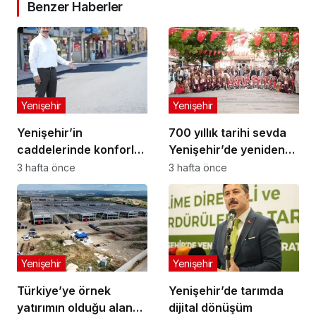
Benzer Haberler
Yenişehir
Yenişehir
Yenişehir’in
700 yıllık tarihi sevda
caddelerinde konforlu
Yenişehir’de yeniden
yolculuk
hayat buldu
3 hafta önce
3 hafta önce
Yenişehir
Yenişehir
Türkiye’ye örnek
Yenişehir’de tarımda
yatırımın olduğu alana
dijital dönüşüm