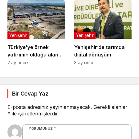
Yenişehir
Yenişehir
Türkiye’ye örnek
Yenişehir’de tarımda
yatırımın olduğu alana
dijital dönüşüm
jandarma karakolu
2 ay önce
3 ay önce
yapılıyor
Bir Cevap Yaz
E-posta adresiniz yayınlanmayacak.
Gerekli alanlar
*
ile işaretlenmişlerdir
YORUMUNUZ
*