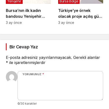
Yenişehir
Bursa Bölge
Bursa’nın ilk kadın
Türkiye’ye örnek
bandosu Yenişehir
olacak proje açılış gün
sokaklarında
sayıyor
3 ay önce
3 ay önce
Bir Cevap Yaz
E-posta adresiniz yayınlanmayacak.
Gerekli alanlar
*
ile işaretlenmişlerdir
YORUMUNUZ
*
0
/30 karakter