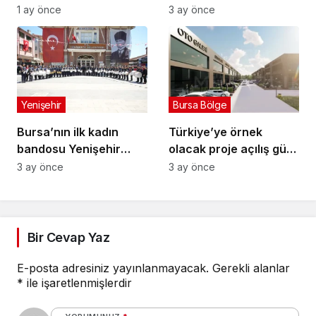
jandarma karakolu
1 ay önce
3 ay önce
yapılıyor
Yenişehir
Bursa Bölge
Bursa’nın ilk kadın
Türkiye’ye örnek
bandosu Yenişehir
olacak proje açılış gün
sokaklarında
sayıyor
3 ay önce
3 ay önce
Bir Cevap Yaz
E-posta adresiniz yayınlanmayacak.
Gerekli alanlar
*
ile işaretlenmişlerdir