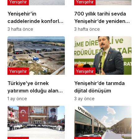
Yenişehir
Yenişehir
Yenişehir’in
700 yıllık tarihi sevda
caddelerinde konforlu
Yenişehir’de yeniden
yolculuk
hayat buldu
3 hafta önce
3 hafta önce
Yenişehir
Yenişehir
Türkiye’ye örnek
Yenişehir’de tarımda
yatırımın olduğu alana
dijital dönüşüm
jandarma karakolu
1 ay önce
3 ay önce
yapılıyor