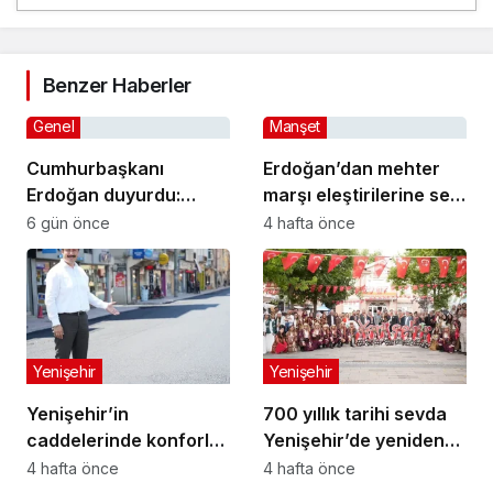
Benzer Haberler
Genel
Manşet
Cumhurbaşkanı
Erdoğan’dan mehter
Erdoğan duyurdu:
marşı eleştirilerine sert
Kiralık sosyal konut
yanıt: “Artık reddimiras
6 gün önce
4 hafta önce
projesi eylülde başlıyor
yapan bir Türkiye yok”
Yenişehir
Yenişehir
Yenişehir’in
700 yıllık tarihi sevda
caddelerinde konforlu
Yenişehir’de yeniden
yolculuk
hayat buldu
4 hafta önce
4 hafta önce