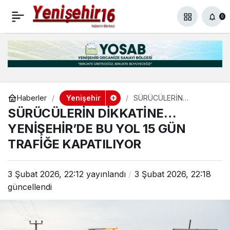
Yenişehir’in tanıtımı
+
-
0
Paylaş
0
Arabistan’da yapıldı
Yenişehir
Haberler
SÜRÜCÜLERİN
DİKKATİNE…
SÜRÜCÜLERİN DİKKATİNE…
YENİŞEHİR’DE BU YOL
15 GÜN TRAFİĞE
YENİŞEHİR’DE BU YOL 15 GÜN
KAPATILIYOR
TRAFİĞE KAPATILIYOR
3 Şubat 2026, 22:12
yayınlandı
3 Şubat 2026, 22:18
güncellendi