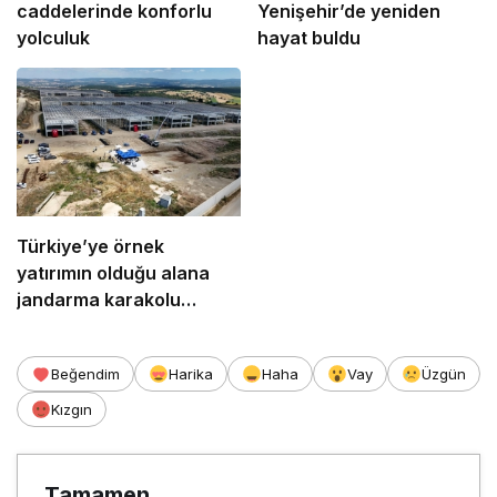
caddelerinde konforlu
Yenişehir’de yeniden
yolculuk
hayat buldu
Türkiye’ye örnek
yatırımın olduğu alana
jandarma karakolu
yapılıyor
Beğendim
Harika
Haha
Vay
Üzgün
Kızgın
Tamamen