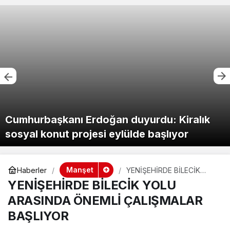
Başkan Vekili Biba: “Asfalt çalışmalarını 12
kat artırdık”
Manşet
Haberler
YENİŞEHİRDE BİLECİK
YOLU ARASINDA ÖNEMLİ
YENİŞEHİRDE BİLECİK YOLU
ÇALIŞMALAR BAŞLIYOR
ARASINDA ÖNEMLİ ÇALIŞMALAR
BAŞLIYOR