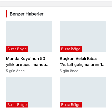
Benzer Haberler
Bursa Bölge
Bursa Bölge
Manda Köyü’nün 50
Başkan Vekili Biba:
yıllık üreticisi manda
“Asfalt çalışmalarını 12
sucuğu ve yoğurduyla
kat artırdık”
5 gün önce
5 gün önce
fark oluşturdu
Bursa Bölge
Bursa Bölge