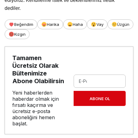
ediyoruz. Kendilerine istek ve beklentilerimiz ilettik”
dediler.
Beğendim
Harika
Haha
Vay
Üzgün
Kızgın
Tamamen
Ücretsiz Olarak
Bültenimize
Abone Olabilirsin
Yeni haberlerden
haberdar olmak için
ABONE OL
fırsatı kaçırma ve
ücretsiz e-posta
aboneliğini hemen
başlat.