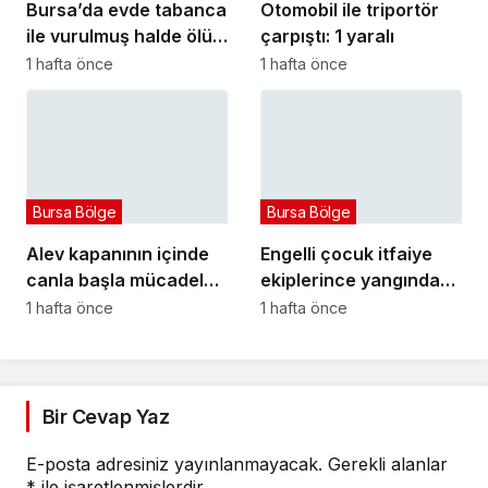
Bursa’da evde tabanca
Otomobil ile triportör
ile vurulmuş halde ölü
çarpıştı: 1 yaralı
bulundu
1 hafta önce
1 hafta önce
Bursa Bölge
Bursa Bölge
Alev kapanının içinde
Engelli çocuk itfaiye
canla başla mücadele
ekiplerince yangından
ettiler:
kurtarıldı
1 hafta önce
1 hafta önce
Bir Cevap Yaz
E-posta adresiniz yayınlanmayacak.
Gerekli alanlar
*
ile işaretlenmişlerdir