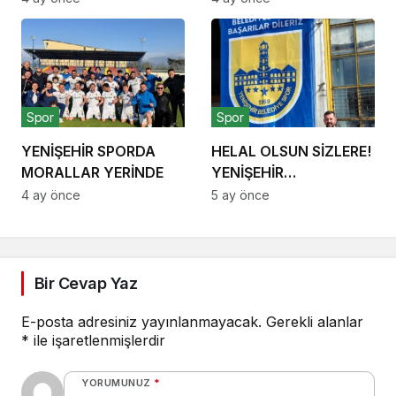
Spor
Spor
YENİŞEHİR SPORDA
HELAL OLSUN SİZLERE!
MORALLAR YERİNDE
YENİŞEHİR
BAYRAKLARLA
4 ay önce
5 ay önce
SÜSLENİYOR
Bir Cevap Yaz
E-posta adresiniz yayınlanmayacak.
Gerekli alanlar
*
ile işaretlenmişlerdir
YORUMUNUZ
*