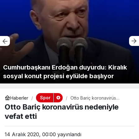
Cumhurbaşkanı Erdoğan duyurdu: Kiralık
sosyal konut projesi eylülde başlıyor
Spor
Haberler
Otto Bariç koronavirüs
nedeniyle vefat etti
Otto Bariç koronavirüs nedeniyle
vefat etti
14 Aralık 2020, 00:00
yayınlandı