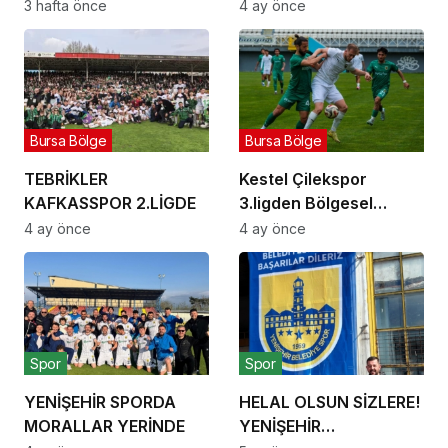
orman yangınlarına
açıklama
3 hafta önce
4 ay önce
karşı seferber oluyor
Bursa Bölge
Bursa Bölge
TEBRİKLER
Kestel Çilekspor
KAFKASSPOR 2.LİGDE
3.ligden Bölgesel
Amatör Lig’e düştü.
4 ay önce
4 ay önce
Spor
Spor
YENİŞEHİR SPORDA
HELAL OLSUN SİZLERE!
MORALLAR YERİNDE
YENİŞEHİR