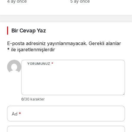
BAYRAKLARLA
4 ay önce
5 ay önce
SÜSLENİYOR
Bir Cevap Yaz
E-posta adresiniz yayınlanmayacak.
Gerekli alanlar
*
ile işaretlenmişlerdir
YORUMUNUZ
*
0
/30 karakter
Ad
*