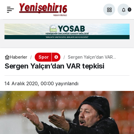
Otto Bariç koronavirüs
+
-
0
Paylaş
0
nedeniyle vefat etti
Spor
Haberler
Sergen Yalçın’dan VAR
tepkisi
Sergen Yalçın’dan VAR tepkisi
14 Aralık 2020, 00:00
yayınlandı