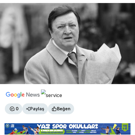
0
Paylaş
Beğen