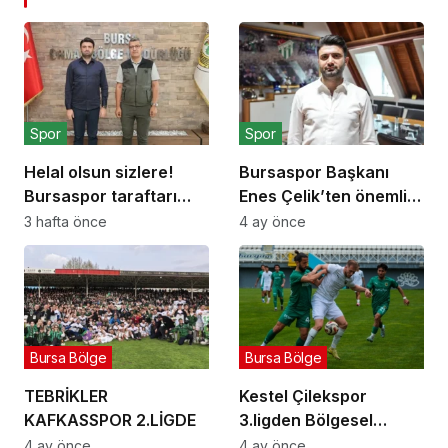
Spor
Spor
Helal olsun sizlere!
Bursaspor Başkanı
Bursaspor taraftarı
Enes Çelik’ten önemli
orman yangınlarına
açıklama
3 hafta önce
4 ay önce
karşı seferber oluyor
Bursa Bölge
Bursa Bölge
TEBRİKLER
Kestel Çilekspor
KAFKASSPOR 2.LİGDE
3.ligden Bölgesel
Amatör Lig’e düştü.
4 ay önce
4 ay önce