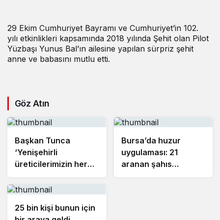
29 Ekim Cumhuriyet Bayramı ve Cumhuriyet’in 102.
yılı etkinlikleri kapsamında 2018 yılında Şehit olan Pilot
Yüzbaşı Yunus Bal’ın ailesine yapılan sürpriz şehit
anne ve babasını mutlu etti.
Göz Atın
Başkan Tunca
Bursa’da huzur
‘Yenişehirli
uygulaması: 21
üreticilerimizin her
aranan şahıs
daim yanındayız’
yakalandı, 388 bin TL
ceza kesildi
25 bin kişi bunun için
bir araya geldi