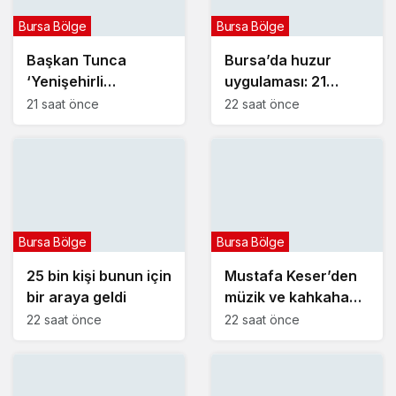
Bursa Bölge
Bursa Bölge
Başkan Tunca
Bursa’da huzur
‘Yenişehirli
uygulaması: 21
üreticilerimizin her
aranan şahıs
21 saat önce
22 saat önce
daim yanındayız’
yakalandı, 388 bin
TL ceza kesildi
Bursa Bölge
Bursa Bölge
25 bin kişi bunun için
Mustafa Keser’den
bir araya geldi
müzik ve kahkaha
dolu gece
22 saat önce
22 saat önce