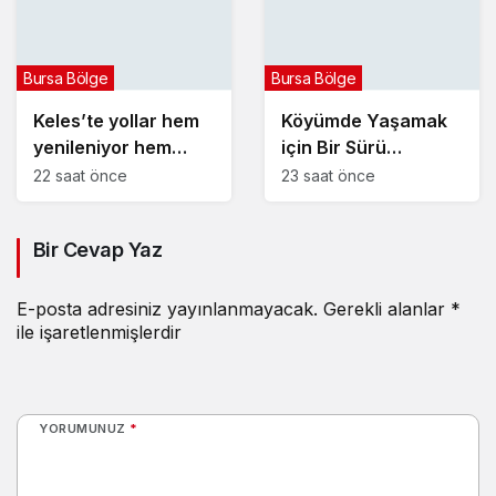
Bursa Bölge
Bursa Bölge
Keles’te yollar hem
Köyümde Yaşamak
yenileniyor hem
için Bir Sürü
genişliyor
Nedenim Var
22 saat önce
23 saat önce
Bir Cevap Yaz
E-posta adresiniz yayınlanmayacak.
Gerekli alanlar
*
ile işaretlenmişlerdir
YORUMUNUZ
*