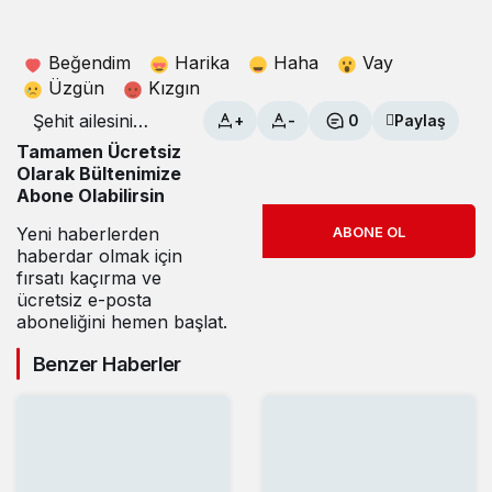
Beğendim
Harika
Haha
Vay
Üzgün
Kızgın
Şehit ailesini
+
-
0
Paylaş
duygulandıran
Tamamen Ücretsiz
sürpriz
Olarak Bültenimize
Abone Olabilirsin
Yeni haberlerden
ABONE OL
haberdar olmak için
fırsatı kaçırma ve
ücretsiz e-posta
aboneliğini hemen başlat.
Benzer Haberler