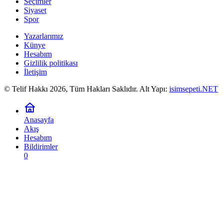
Seçimler
Siyaset
Spor
Yazarlarımız
Künye
Hesabım
Gizlilik politikası
İletişim
© Telif Hakkı 2026, Tüm Hakları Saklıdır. Alt Yapı:
isimsepeti.NET
Anasayfa
Akış
Hesabım
Bildirimler
0