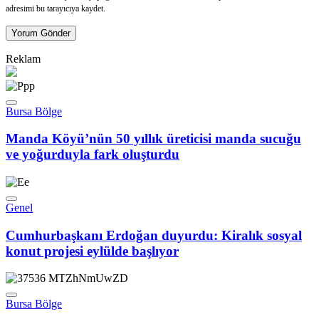
adresimi bu tarayıcıya kaydet.
Yorum Gönder
Reklam
Bursa Bölge
Manda Köyü’nün 50 yıllık üreticisi manda sucuğu
ve yoğurduyla fark oluşturdu
Genel
Cumhurbaşkanı Erdoğan duyurdu: Kiralık sosyal
konut projesi eylülde başlıyor
Bursa Bölge