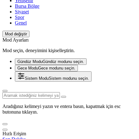
Yenişehir
Bursa Bölge
Siyaset
Spor
Genel
Mod değiştir
Mod Ayarları
Mod seçin, deneyimini kişiselleştirin.
Gündüz Modu
Gündüz modunu seçin.
Gece Modu
Gece modunu seçin.
Sistem Modu
Sistem modunu seçin.
Aradığınız kelimeyi yazın ve entera basın, kapatmak için esc
butonuna tıklayın.
Hızlı Erişim