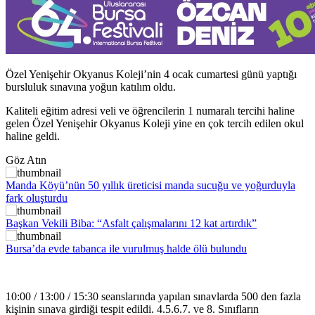
Özel Yenişehir Okyanus Koleji’nin 4 ocak cumartesi günü yaptığı
bursluluk sınavına yoğun katılım oldu.
Kaliteli eğitim adresi veli ve öğrencilerin 1 numaralı tercihi haline
gelen Özel Yenişehir Okyanus Koleji yine en çok tercih edilen okul
haline geldi.
Göz Atın
Manda Köyü’nün 50 yıllık üreticisi manda sucuğu ve yoğurduyla
fark oluşturdu
Başkan Vekili Biba: “Asfalt çalışmalarını 12 kat artırdık”
Bursa’da evde tabanca ile vurulmuş halde ölü bulundu
10:00 / 13:00 / 15:30 seanslarında yapılan sınavlarda 500 den fazla
kişinin sınava girdiği tespit edildi. 4.5.6.7. ve 8. Sınıfların