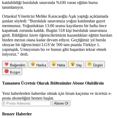
katılabildiği bursluluk sınavında %100 varan eğitim bursu
tanımlanıyor.
Ortaokul Yöneticisi Melike Karacaoğlu Aşık yaptığı açıklamada
şunları söyledi: “Bursluluk sınavımıza yoğun katılımdan gayet
memnunuz. Yoğunluktan 13:00 seansı kayıtlarını bir hafta önce
kapatmak zorunda kaldık. Bugün 518 kişi bursluluk sınavımıza
girdi. Bildiğiniz üzere öğrencilerimizin kazandıkları eğitim bursları
bizden mezun olana kadar devam ediyor. Geçtiğimiz yıl burslu
okuyan bir öğrencimizi LGS’de 500 tam puanla Türkiye 1.
yapmıştık. Umuyorum bu ve bunun gibi başarıları tekrar etmek
istiyoruz.” dedi.
Beğendim
Harika
Haha
Vay
Üzgün
Kızgın
Tamamen Ücretsiz Olarak Bültenimize Abone Olabilirsin
Yeni haberlerden haberdar olmak için fırsatı kaçırma ve ücretsiz e-
posta aboneliğini hemen başlat.
Abone Ol
Benzer Haberler