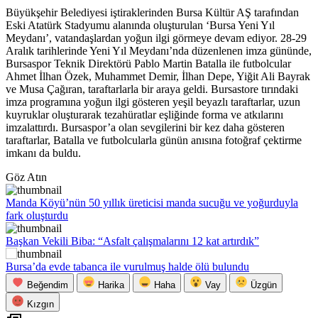
Büyükşehir Belediyesi iştiraklerinden Bursa Kültür AŞ tarafından
Eski Atatürk Stadyumu alanında oluşturulan ‘Bursa Yeni Yıl
Meydanı’, vatandaşlardan yoğun ilgi görmeye devam ediyor. 28-29
Aralık tarihlerinde Yeni Yıl Meydanı’nda düzenlenen imza gününde,
Bursaspor Teknik Direktörü Pablo Martin Batalla ile futbolcular
Ahmet İlhan Özek, Muhammet Demir, İlhan Depe, Yiğit Ali Bayrak
ve Musa Çağıran, taraftarlarla bir araya geldi. Bursastore tırındaki
imza programına yoğun ilgi gösteren yeşil beyazlı taraftarlar, uzun
kuyruklar oluşturarak tezahüratlar eşliğinde forma ve atkılarını
imzalattırdı. Bursaspor’a olan sevgilerini bir kez daha gösteren
taraftarlar, Batalla ve futbolcularla günün anısına fotoğraf çektirme
imkanı da buldu.
Göz Atın
Manda Köyü’nün 50 yıllık üreticisi manda sucuğu ve yoğurduyla
fark oluşturdu
Başkan Vekili Biba: “Asfalt çalışmalarını 12 kat artırdık”
Bursa’da evde tabanca ile vurulmuş halde ölü bulundu
Beğendim
Harika
Haha
Vay
Üzgün
Kızgın