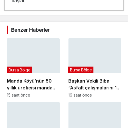
başlat.
Benzer Haberler
Bursa Bölge
Bursa Bölge
Manda Köyü’nün 50
Başkan Vekili Biba:
yıllık üreticisi manda
“Asfalt çalışmalarını 12
sucuğu ve yoğurduyla
kat artırdık”
15 saat önce
16 saat önce
fark oluşturdu