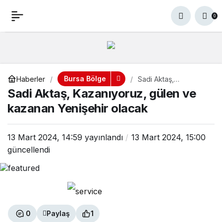
Sadi Aktaş, Kazanıyoruz,
+
-
0
Paylaş
0
gülen ve kazanan
Yenişehir olacak
Bursa Bölge
Haberler
Sadi Aktaş,
Kazanıyoruz, gülen
Sadi Aktaş, Kazanıyoruz, gülen ve
ve kazanan Yenişehir
olacak
kazanan Yenişehir olacak
13 Mart 2024, 14:59
yayınlandı
13 Mart 2024, 15:00
güncellendi
0
Paylaş
1