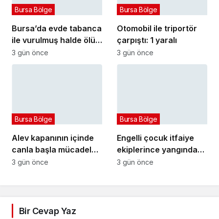
Bursa Bölge
Bursa Bölge
Bursa’da evde tabanca
Otomobil ile triportör
ile vurulmuş halde ölü
çarpıştı: 1 yaralı
bulundu
3 gün önce
3 gün önce
Bursa Bölge
Bursa Bölge
Alev kapanının içinde
Engelli çocuk itfaiye
canla başla mücadele
ekiplerince yangından
ettiler:
kurtarıldı
3 gün önce
3 gün önce
Bir Cevap Yaz