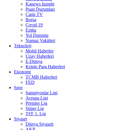
Kanews Insight
Puan Durumları
Canlı TV
Borsa
Covid 19
Emtia
Yol Durumu
Namaz Vakitleri
Teknoloji
Mobil Haberler
Uzay Haberleri
E-Dünya
Kripto Para Haberleri
Ekonomi
TCMB Haberleri
FED
Spor
Şampiyonlar Ligi
Avrupa Ligi
Premier Lig
Süper Lig
TFF 1. Lig
Siyaset
Dünya Siyaseti
AKP