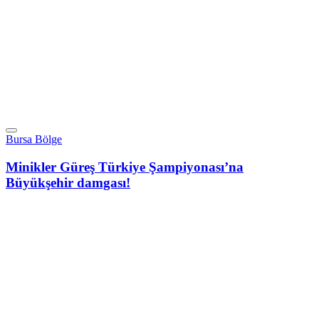
Bursa Bölge
Minikler Güreş Türkiye Şampiyonası’na
Büyükşehir damgası!