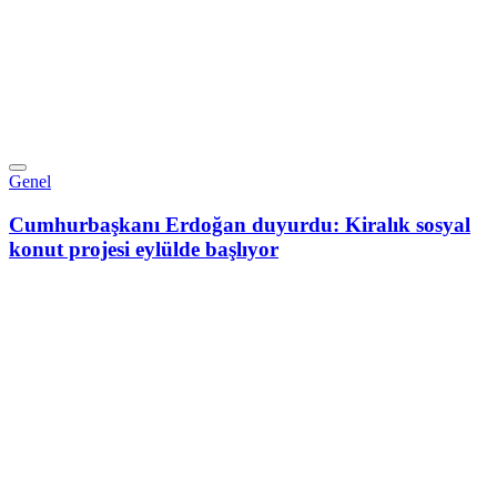
Genel
Cumhurbaşkanı Erdoğan duyurdu: Kiralık sosyal
konut projesi eylülde başlıyor