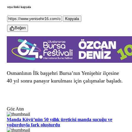
veya linki kopyala
Kopyala
Beğen
Osmanlının İlk başşehri Bursa’nın Yenişehir ilçesine
40 yıl sonra panayır kurulması için çalışmalar başladı.
Göz Atın
Manda Köyü’nün 50 yıllık üreticisi manda sucuğu ve
yoğurduyla fark oluşturdu