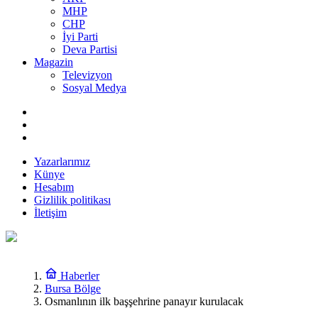
MHP
CHP
İyi Parti
Deva Partisi
Magazin
Televizyon
Sosyal Medya
Yazarlarımız
Künye
Hesabım
Gizlilik politikası
İletişim
Haberler
Bursa Bölge
Osmanlının ilk başşehrine panayır kurulacak