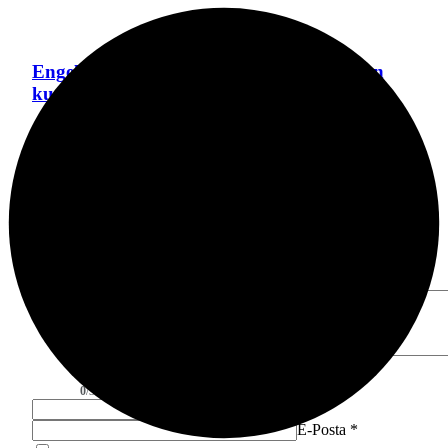
Engelli çocuk itfaiye ekiplerince yangından
kurtarıldı
Bursa Bölge
1 hafta önce
Bir Cevap Yaz
E-posta adresiniz yayınlanmayacak.
Gerekli alanlar
*
ile
işaretlenmişlerdir
Yorumunuz
*
0
/30 karakter
Ad
*
E-Posta
*