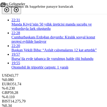
Son Gelişmeler
Osmanlının ilk başşehrine panayır kurulacak
+
-
0
22:31
Paylaş
Manda Köyü’nün 50 yıllık üreticisi manda sucuğu ve
yoğurduyla fark oluşturdu
22:28
Cumhurbaşkanı Erdoğan duyurdu: Kiralık sosyal konut
projesi eylülde başlıyor
22:20
Başkan Vekili Biba: “Asfalt çalışmalarını 12 kat artırdık”
19:57
Bursa’da evde tabanca ile vurulmuş halde ölü bulundu
19:55
Otomobil ile triportör çarpıştı: 1 yaralı
USD
43,77
%0.080
EURO
51,74
%-0.230
GBP
59,28
%-0.110
BIST
14.275,79
%0.34