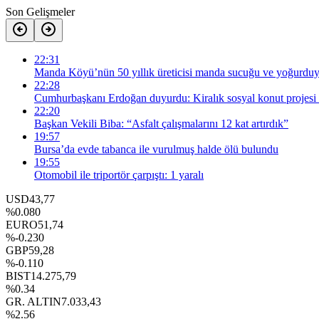
Son Gelişmeler
22:31
Manda Köyü’nün 50 yıllık üreticisi manda sucuğu ve yoğurduyl
22:28
Cumhurbaşkanı Erdoğan duyurdu: Kiralık sosyal konut projesi 
22:20
Başkan Vekili Biba: “Asfalt çalışmalarını 12 kat artırdık”
19:57
Bursa’da evde tabanca ile vurulmuş halde ölü bulundu
19:55
Otomobil ile triportör çarpıştı: 1 yaralı
USD
43,77
%0.080
EURO
51,74
%-0.230
GBP
59,28
%-0.110
BIST
14.275,79
%0.34
GR. ALTIN
7.033,43
%2.56