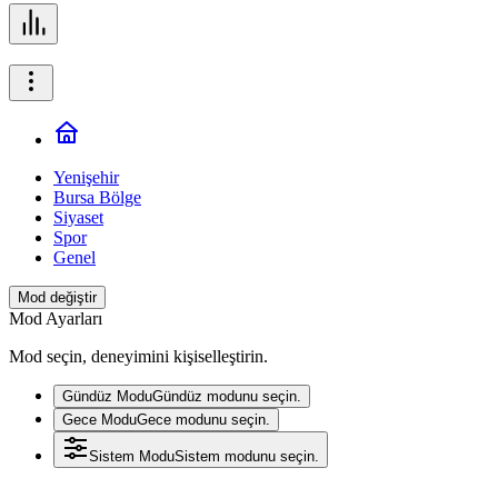
Yenişehir
Bursa Bölge
Siyaset
Spor
Genel
Mod değiştir
Mod Ayarları
Mod seçin, deneyimini kişiselleştirin.
Gündüz Modu
Gündüz modunu seçin.
Gece Modu
Gece modunu seçin.
Sistem Modu
Sistem modunu seçin.