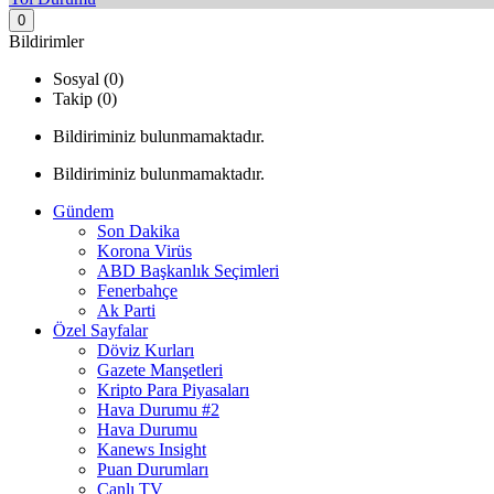
0
Bildirimler
Sosyal (0)
Takip (0)
Bildiriminiz bulunmamaktadır.
Bildiriminiz bulunmamaktadır.
Gündem
Son Dakika
Korona Virüs
ABD Başkanlık Seçimleri
Fenerbahçe
Ak Parti
Özel Sayfalar
Döviz Kurları
Gazete Manşetleri
Kripto Para Piyasaları
Hava Durumu #2
Hava Durumu
Kanews Insight
Puan Durumları
Canlı TV