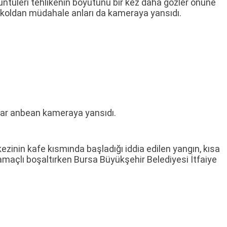
üntüleri tehlikenin boyutunu bir kez daha gözler önüne
 3 koldan müdahale anları da kameraya yansıdı.
anlar anbean kameraya yansıdı.
kezinin kafe kısmında başladığı iddia edilen yangın, kısa
 amaçlı boşaltırken Bursa Büyükşehir Belediyesi İtfaiye