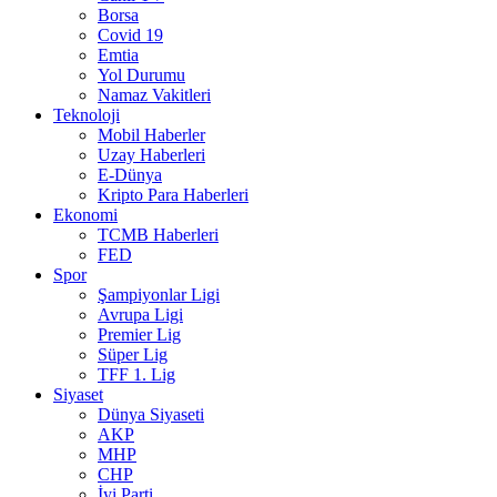
Borsa
Covid 19
Emtia
Yol Durumu
Namaz Vakitleri
Teknoloji
Mobil Haberler
Uzay Haberleri
E-Dünya
Kripto Para Haberleri
Ekonomi
TCMB Haberleri
FED
Spor
Şampiyonlar Ligi
Avrupa Ligi
Premier Lig
Süper Lig
TFF 1. Lig
Siyaset
Dünya Siyaseti
AKP
MHP
CHP
İyi Parti