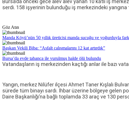
Bursa’da önceki gece alev alev yanan 10 katlı iş merke
serdi. 158 işyerinin bulunduğu iş merkezindeki yangına 
Göz Atın
Manda Köyü’nün 50 yıllık üreticisi manda sucuğu ve yoğurduyla fark
Başkan Vekili Biba: “Asfalt çalışmalarını 12 kat artırdık”
Bursa’da evde tabanca ile vurulmuş halde ölü bulundu
Vatandaşların iş merkezinden kaçtığı anlar ile bazı vat
Yangın, merkez Nilüfer ilçesi Ahmet Taner Kışlalı Bulvarı
sürede tüm binayı sardı. İhbar üzerine bölgeye gelen pol
Daire Başkanlığı’na bağlı toplamda 33 araç ve 130 person