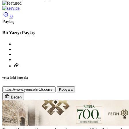
0
Paylaş
Bu Yazıyı Paylaş
veya linki kopyala
Kopyala
Beğen