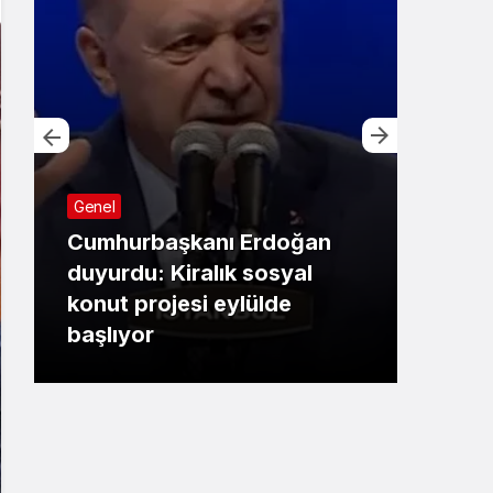
Genel
Cumhurbaşkanı Erdoğan
Bursa
duyurdu: Kiralık sosyal
konut projesi eylülde
Başk
başlıyor
çalı