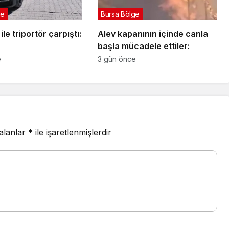
ge
Bursa Bölge
le triportör çarpıştı:
Alev kapanının içinde canla
başla mücadele ettiler:
e
3 gün önce
 alanlar
*
ile işaretlenmişlerdir