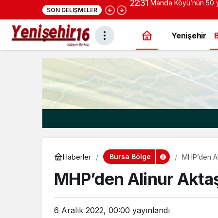
22:28
Cumhurbaşkanı Erdoğ
SON GELIŞMELER
konut projesi eylüld
Yenişehir
Bursa Bölge
Haberler
MHP’den Al
MHP’den Alinur Akta
6 Aralık 2022, 00:00
yayınlandı