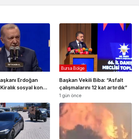
Bursa Bölge
aşkanı Erdoğan
Başkan Vekili Biba: “Asfalt
Kiralık sosyal konut
çalışmalarını 12 kat artırdık”
ylülde başlıyor
1 gün önce