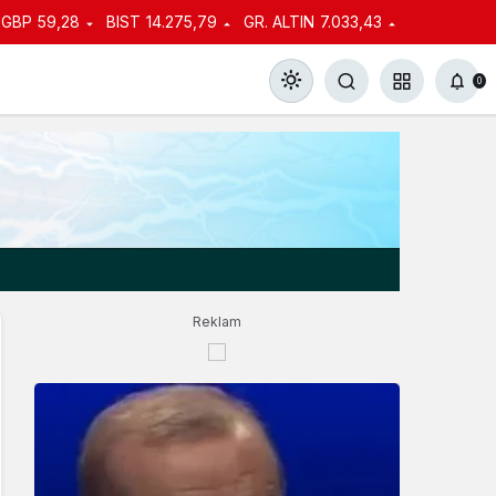
GBP
59,28
BIST
14.275,79
GR. ALTIN
7.033,43
0
Gündüz Modu
Gündüz modunu seçin.
Reklam
Gece Modu
Gece modunu seçin.
Sistem Modu
Sistem modunu seçin.