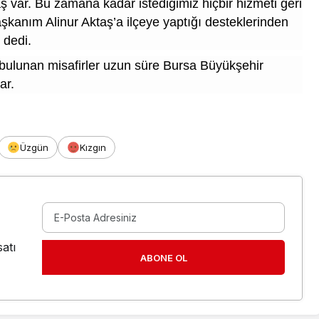
 var. Bu zamana kadar istediğimiz hiçbir hizmeti geri
kanım Alinur Aktaş’a ilçeye yaptığı desteklerinden
’ dedi.
ulunan misafirler uzun süre Bursa Büyükşehir
ar.
Üzgün
Kızgın
atı
ABONE OL