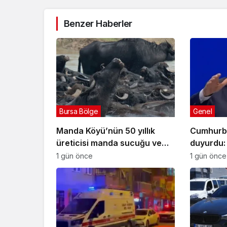
Benzer Haberler
Bursa Bölge
Genel
Manda Köyü’nün 50 yıllık
Cumhurb
üreticisi manda sucuğu ve
duyurdu: 
yoğurduyla fark oluşturdu
projesi e
1 gün önce
1 gün önce