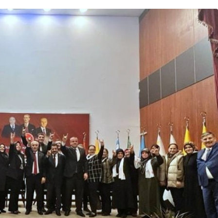
Bursa Bölge
Manda Köyü’nün 50 yıllık
üreticisi manda sucuğu ve
yoğurduyla fark oluşturdu