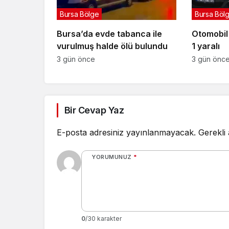
Bursa Bölge
Bursa Böl
Bursa’da evde tabanca ile
Otomobil i
vurulmuş halde ölü bulundu
1 yaralı
3 gün önce
3 gün önc
Bir Cevap Yaz
E-posta adresiniz yayınlanmayacak.
Gerekli
YORUMUNUZ
*
0
/30 karakter