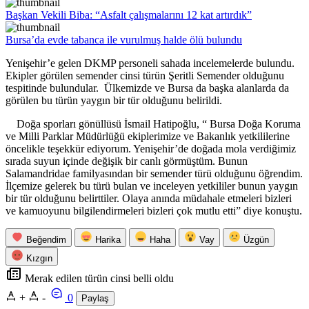
Başkan Vekili Biba: “Asfalt çalışmalarını 12 kat artırdık”
Bursa’da evde tabanca ile vurulmuş halde ölü bulundu
Yenişehir’e gelen DKMP personeli sahada incelemelerde bulundu.
Ekipler görülen semender cinsi türün Şeritli Semender olduğunu
tespitinde bulundular. Ülkemizde ve Bursa da başka alanlarda da
görülen bu türün yaygın bir tür olduğunu belirildi.
Doğa sporları gönüllüsü İsmail Hatipoğlu, “ Bursa Doğa Koruma
ve Milli Parklar Müdürlüğü ekiplerimize ve Bakanlık yetkililerine
öncelikle teşekkür ediyorum. Yenişehir’de doğada mola verdiğimiz
sırada suyun içinde değişik bir canlı görmüştüm. Bunun
Salamandridae familyasından bir semender türü olduğunu öğrendim.
İlçemize gelerek bu türü bulan ve inceleyen yetkililer bunun yaygın
bir tür olduğunu belirttiler. Olaya anında müdahale etmeleri bizleri
ve kamuoyunu bilgilendirmeleri bizleri çok mutlu etti” diye konuştu.
Beğendim
Harika
Haha
Vay
Üzgün
Kızgın
Merak edilen türün cinsi belli oldu
+
-
0
Paylaş