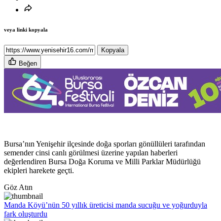
veya linki kopyala
Kopyala
Beğen
Bursa’nın Yenişehir ilçesinde doğa sporları gönüllüleri tarafından
semender cinsi canlı görülmesi üzerine yapılan haberleri
değerlendiren Bursa Doğa Koruma ve Milli Parklar Müdürlüğü
ekipleri harekete geçti.
Göz Atın
Manda Köyü’nün 50 yıllık üreticisi manda sucuğu ve yoğurduyla
fark oluşturdu