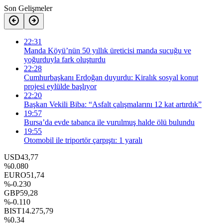
Son Gelişmeler
22:31
Manda Köyü’nün 50 yıllık üreticisi manda sucuğu ve
yoğurduyla fark oluşturdu
22:28
Cumhurbaşkanı Erdoğan duyurdu: Kiralık sosyal konut
projesi eylülde başlıyor
22:20
Başkan Vekili Biba: “Asfalt çalışmalarını 12 kat artırdık”
19:57
Bursa’da evde tabanca ile vurulmuş halde ölü bulundu
19:55
Otomobil ile triportör çarpıştı: 1 yaralı
USD
43,77
%0.080
EURO
51,74
%-0.230
GBP
59,28
%-0.110
BIST
14.275,79
%0.34