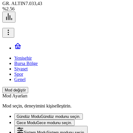
GR. ALTIN
7.033,43
%2.56
Yenişehir
Bursa Bölge
Siyaset
Spor
Genel
Mod değiştir
Mod Ayarları
Mod seçin, deneyimini kişiselleştirin.
Gündüz Modu
Gündüz modunu seçin.
Gece Modu
Gece modunu seçin.
Sistem Modu
Sistem modunu seçin.