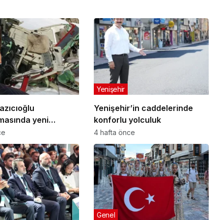
Yenişehir
azıcıoğlu
Yenişehir’in caddelerinde
masında yeni
konforlu yolculuk
ce
4 hafta önce
Genel