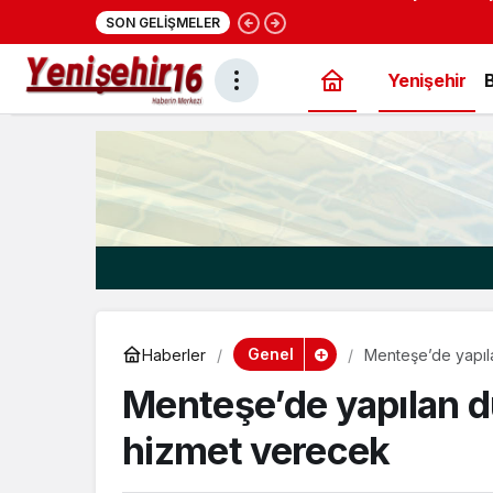
22:28
Cumhurbaşkanı Erdoğ
SON GELIŞMELER
konut projesi eylüld
Yenişehir
Genel
Haberler
Menteşe’de yapıl
Menteşe’de yapılan d
hizmet verecek