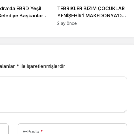
ndra’da EBRD Yeşil
TEBRİKLER BİZİM ÇOCUKLAR
Belediye Başkanları
YENİŞEHİR’İ MAKEDONYA’DA
’na katıldı
GURURLA TEMSİL ETTİLER
2 ay önce
 alanlar
*
ile işaretlenmişlerdir
E-Posta
*