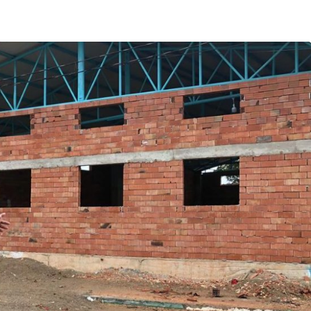
Bursa Bölge
Manda Köyü’nün 50 yıllık
üreticisi manda sucuğu ve
yoğurduyla fark oluşturdu