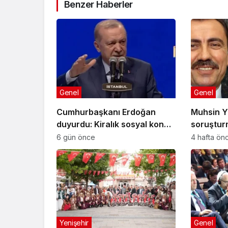
Benzer Haberler
Genel
Genel
Cumhurbaşkanı Erdoğan
Muhsin Y
duyurdu: Kiralık sosyal konut
soruştur
projesi eylülde başlıyor
gelişme!
6 gün önce
4 hafta ön
Yenişehir
Genel