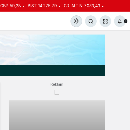
GBP
59,28
BIST
14.275,79
GR. ALTIN
7.033,43
0
Gündüz Modu
Gündüz modunu seçin.
Reklam
Gece Modu
Gece modunu seçin.
Sistem Modu
Sistem modunu seçin.