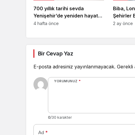
700 yıllık tarihi sevda
Biba, Lo
Yenişehir’de yeniden hayat
Şehirler 
buldu
Toplantısı
4 hafta önce
2 ay önce
Bir Cevap Yaz
E-posta adresiniz yayınlanmayacak.
Gerekli
YORUMUNUZ
*
0
/30 karakter
Ad
*