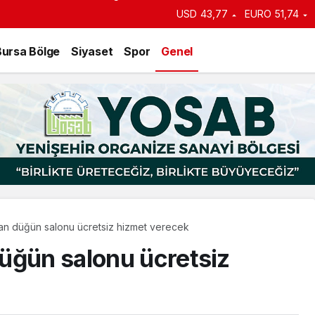
an duyurdu: Kiralık sosyal
USD
43,77
EURO
51,74
e başlıyor
Bursa Bölge
Siyaset
Spor
Genel
an düğün salonu ücretsiz hizmet verecek
üğün salonu ücretsiz