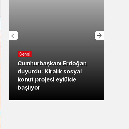
Genel
Cumhurbaşkanı Erdoğan
Bursa
duyurdu: Kiralık sosyal
konut projesi eylülde
Başk
başlıyor
çalı