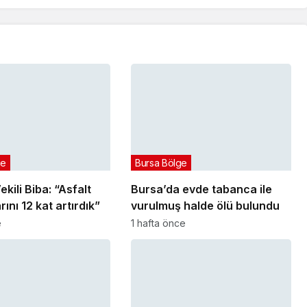
ge
Bursa Bölge
kili Biba: “Asfalt
Bursa’da evde tabanca ile
ını 12 kat artırdık”
vurulmuş halde ölü bulundu
e
1 hafta önce