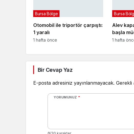
Bursa Bölge
Bursa Böl
Otomobil ile triportör çarpıştı:
Alev kapa
1 yaralı
başla müc
1 hafta önce
1 hafta ön
Bir Cevap Yaz
E-posta adresiniz yayınlanmayacak.
Gerekli
YORUMUNUZ
*
0
/30 karakter