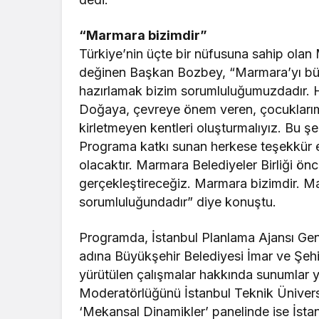
“Marmara bizimdir”
Türkiye’nin üçte bir nüfusuna sahip olan
değinen Başkan Bozbey, “Marmara’yı büt
hazırlamak bizim sorumluluğumuzdadır. H
Doğaya, çevreye önem veren, çocuklarımız
kirletmeyen kentleri oluşturmalıyız. Bu şe
Programa katkı sunan herkese teşekkür e
olacaktır. Marmara Belediyeler Birliği ö
gerçekleştireceğiz. Marmara bizimdir. M
sorumluluğundadır” diye konuştu.
Programda, İstanbul Planlama Ajansı Ge
adına Büyükşehir Belediyesi İmar ve Şehi
yürütülen çalışmalar hakkında sunumlar y
Moderatörlüğünü İstanbul Teknik Üniversit
‘Mekansal Dinamikler’ panelinde ise İsta