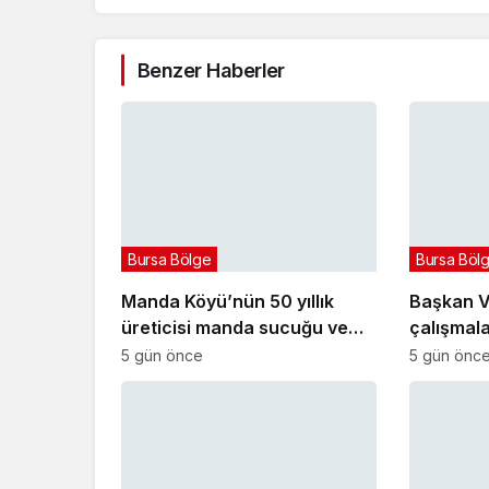
Benzer Haberler
Bursa Bölge
Bursa Böl
Manda Köyü’nün 50 yıllık
Başkan Ve
üreticisi manda sucuğu ve
çalışmalar
yoğurduyla fark oluşturdu
5 gün önce
5 gün önc