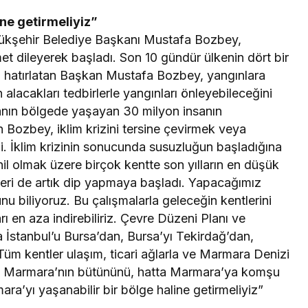
ine getirmeliyiz”
yükşehir Belediye Başkanı Mustafa Bozbey,
et dileyerek başladı. Son 10 gündür ülkenin dört bir
ı hatırlatan Başkan Mustafa Bozbey, yangınlara
 alacakları tedbirlerle yangınları önleyebileceğini
manın bölgede yaşayan 30 milyon insanın
Bozbey, iklim krizini tersine çevirmek veya
i. İklim krizinin sonucunda susuzluğun başladığına
l olmak üzere birçok kentte son yılların en düşük
eleri de artık dip yapmaya başladı. Yapacağımız
nu biliyoruz. Bu çalışmalarla geleceğin kentlerini
arı en aza indirebiliriz. Çevre Düzeni Planı ve
a İstanbul’u Bursa’dan, Bursa’yı Tekirdağ’dan,
Tüm kentler ulaşım, ticari ağlarla ve Marmara Denizi
lerini Marmara’nın bütününü, hatta Marmara’ya komşu
ra’yı yaşanabilir bir bölge haline getirmeliyiz”