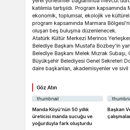
yerel yönetimler bağlamında mevcut durum
katılımla tartışıldı. Program kapsamınd
ekonomik, toplumsal, ekolojik ve kültürel
program kapsamında Marmara Bölgesi’nin 
oluşan beş buluşma düzenlenecek.
Atatürk Kültür Merkezi Merinos Yerleşk
Belediye Başkanı Mustafa Bozbey’in yanı 
Belediye Başkanı Melek Mızrak Subaşı, 
Büyükşehir Belediyesi Genel Sekreteri Doç
daire başkanları, akademisyenler ve sivil t
Göz Atın
Manda Köyü’nün 50 yıllık
Başkan Vek
üreticisi manda sucuğu ve
çalışmalar
yoğurduyla fark oluşturdu