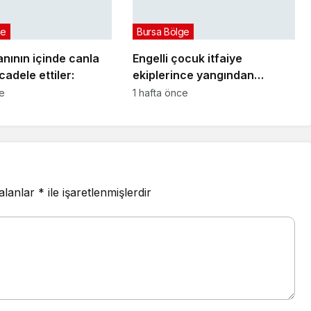
ge
Bursa Bölge
nının içinde canla
Engelli çocuk itfaiye
adele ettiler:
ekiplerince yangından
kurtarıldı
ce
1 hafta önce
 alanlar
*
ile işaretlenmişlerdir