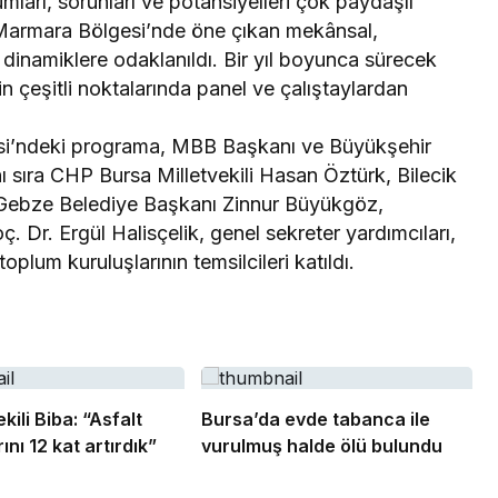
ları, sorunları ve potansiyelleri çok paydaşlı
a Marmara Bölgesi’nde öne çıkan mekânsal,
 dinamiklere odaklanıldı. Bir yıl boyunca sürecek
çeşitli noktalarında panel ve çalıştaylardan
esi’ndeki programa, MBB Başkanı ve Büyükşehir
sıra CHP Bursa Milletvekili Hasan Öztürk, Bilecik
Gebze Belediye Başkanı Zinnur Büyükgöz,
. Dr. Ergül Halisçelik, genel sekreter yardımcıları,
oplum kuruluşlarının temsilcileri katıldı.
ili Biba: “Asfalt
Bursa’da evde tabanca ile
ını 12 kat artırdık”
vurulmuş halde ölü bulundu