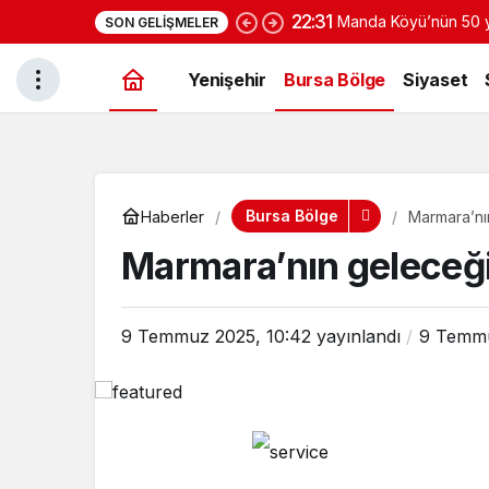
22:31
Manda Köyü’nün 50 yı
SON GELIŞMELER
yoğurduyla fark oluş
Yenişehir
Bursa Bölge
Siyaset
Bursa Bölge
Haberler
Marmara’nı
Marmara’nın geleceği
9 Temmuz 2025, 10:42
yayınlandı
9 Temmu