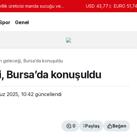
llık üreticisi manda sucuğu ve
USD
43,77
EURO
51,7
turdu
Spor
Genel
n geleceği, Bursa’da konuşuldu
, Bursa’da konuşuldu
z 2025, 10:42
güncellendi
0
Paylaş
Beğen