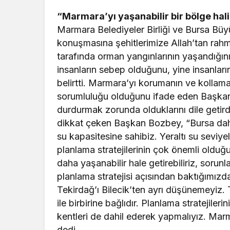
“Marmara’yı yaşanabilir bir bölge hal
Marmara Belediyeler Birliği ve Bursa Bü
konuşmasına şehitlerimize Allah’tan rahm
tarafında orman yangınlarının yaşandığın
insanların sebep olduğunu, yine insanların
belirtti. Marmara’yı korumanın ve kolla
sorumluluğu olduğunu ifade eden Başkan 
durdurmak zorunda olduklarını dile getird
dikkat çeken Başkan Bozbey, “Bursa dahi
su kapasitesine sahibiz. Yeraltı su seviy
planlama stratejilerinin çok önemli olduğu
daha yaşanabilir hale getirebiliriz, sorunl
planlama stratejisi açısından baktığımızd
Tekirdağ’ı Bilecik’ten ayrı düşünemeyiz. 
ile birbirine bağlıdır. Planlama strateji
kentleri de dahil ederek yapmalıyız. Marma
dedi.