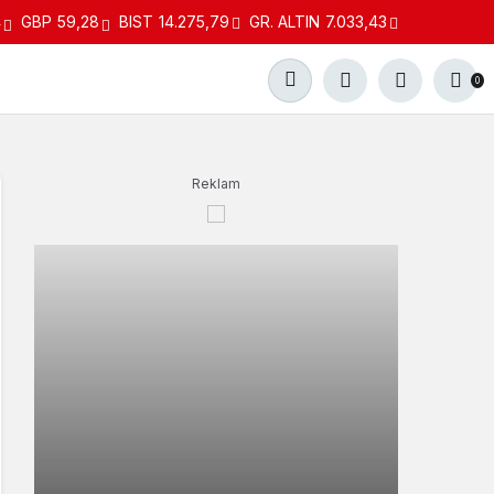
4
GBP
59,28
BIST
14.275,79
GR. ALTIN
7.033,43
0
Reklam
Gündüz Modu
Gündüz modunu seçin.
Gece Modu
Gece modunu seçin.
Sistem Modu
Sistem modunu seçin.