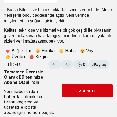
Bursa Bilecik ve birçok noktada hizmet veren Lider Motor
Yenişehir öncü caddesinde açtığı yeni yerinde
müşterilerinin yoğun ilgisini çekti.
Kalitesi teknik servis hizmeti ve bir çok çeşidi ile piyasanın
güvenini kazanan hazırladığı yeni indirimli kampanyalar ile
sizleri yeni mağazasına bekliyor.
Beğendim
Harika
Haha
Vay
Üzgün
Kızgın
LİDER
+
-
0
Paylaş
MOTORDAN
Tamamen Ücretsiz
YENİŞEHİR’E
Olarak Bültenimize
ÖZEL SÜRPRİZ
Abone Olabilirsin
İNDİRİMLER
Yeni haberlerden
ABONE OL
haberdar olmak için
fırsatı kaçırma ve
ücretsiz e-posta
aboneliğini hemen başlat.