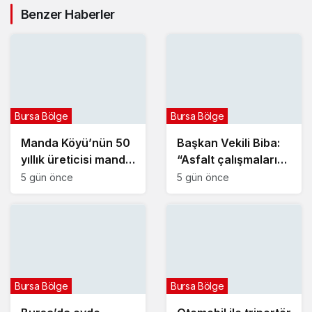
Benzer Haberler
Bursa Bölge
Bursa Bölge
Manda Köyü’nün 50
Başkan Vekili Biba:
yıllık üreticisi manda
“Asfalt çalışmalarını
sucuğu ve
12 kat artırdık”
5 gün önce
5 gün önce
yoğurduyla fark
oluşturdu
Bursa Bölge
Bursa Bölge