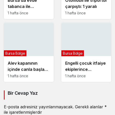
Bursa’da evde
Otomobil ile triportör
tabanca ile
çarpıştı: 1 yaralı
vurulmuş halde ölü
1 hafta önce
1 hafta önce
bulundu
Bursa Bölge
Bursa Bölge
Alev kapanının
Engelli çocuk itfaiye
içinde canla başla
ekiplerince
mücadele ettiler:
yangından kurtarıldı
1 hafta önce
1 hafta önce
Bir Cevap Yaz
E-posta adresiniz yayınlanmayacak.
Gerekli alanlar
*
ile işaretlenmişlerdir