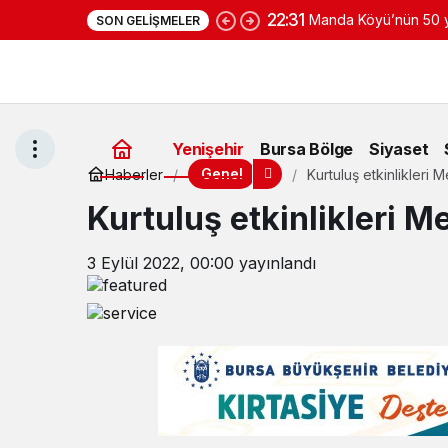
22:31
Manda Köyü’nün 50 yı
SON GELIŞMELER
yoğurduyla fark oluş
Yenişehir
Bursa Bölge
Siyaset
Genel
Haberler
Kurtuluş etkinlikleri 
Kurtuluş etkinlikleri M
3 Eylül 2022, 00:00
yayınlandı