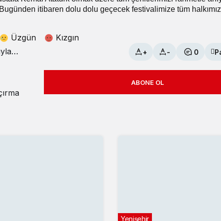
 Bugünden itibaren dolu dolu geçecek festivalimize tüm halkımız
Üzgün
Kızgın
+
-
0
P
ABONE OL
açırma
Yenişehir