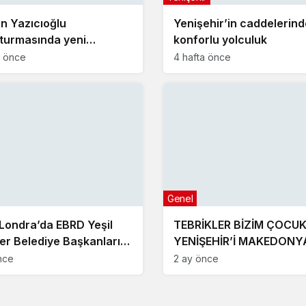
n Yazıcıoğlu
Yenişehir’in caddelerind
turmasında yeni
konforlu yolculuk
me!
a önce
4 hafta önce
Genel
 Londra’da EBRD Yeşil
TEBRİKLER BİZİM ÇOCU
ler Belediye Başkanları
YENİŞEHİR’İ MAKEDONY
tısı’na katıldı
GURURLA TEMSİL ETTİLE
nce
2 ay önce