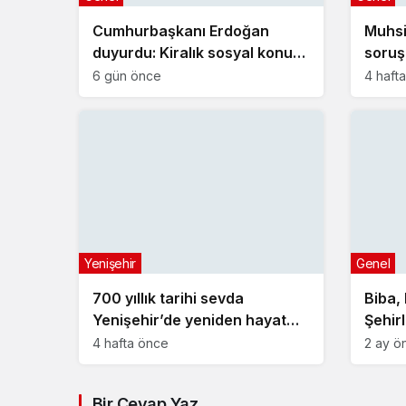
Cumhurbaşkanı Erdoğan
Muhsi
duyurdu: Kiralık sosyal konut
soruş
projesi eylülde başlıyor
geliş
6 gün önce
4 haft
Yenişehir
Genel
700 yıllık tarihi sevda
Biba,
Yenişehir’de yeniden hayat
Şehir
buldu
Toplan
4 hafta önce
2 ay ö
Bir Cevap Yaz