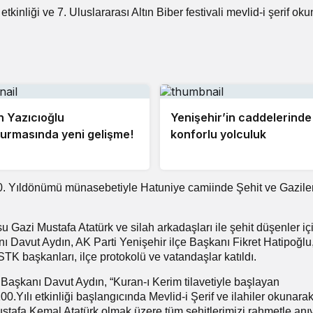
tkinliği ve 7. Uluslararası Altın Biber festivali mevlid-i şerif ok
 Yazıcıoğlu
Yenişehir’in caddelerinde
urmasında yeni gelişme!
konforlu yolculuk
. Yıldönümü münasebetiyle Hatuniye camiinde Şehit ve Gaziler
azi Mustafa Atatürk ve silah arkadaşları ile şehit düşenler iç
nı Davut Aydın, AK Parti Yenişehir ilçe Başkanı Fikret Hatipoğ
TK başkanları, ilçe protokolü ve vatandaşlar katıldı.
 Başkanı Davut Aydın, “Kuran-ı Kerim tilavetiyle başlayan
.Yılı etkinliği başlangıcında Mevlid-i Şerif ve ilahiler okunara
Mustafa Kemal Atatürk olmak üzere tüm şehitlerimizi rahmetle an