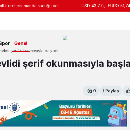
llık üreticisi manda sucuğu ve
USD
43,77
EURO
51,7
turdu
Spor
Genel
Mevlidi şerif okunmasıyla başladı
evlidi şerif okunmasıyla başl
0
Paylaş