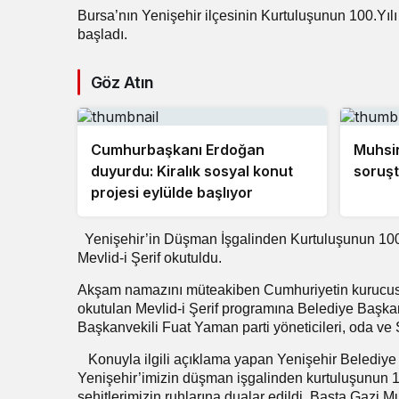
Bursa’nın Yenişehir ilçesinin Kurtuluşunun 100.Yılı e
başladı.
Göz Atın
Cumhurbaşkanı Erdoğan
Muhsin
duyurdu: Kiralık sosyal konut
soruşt
projesi eylülde başlıyor
Yenişehir’in Düşman İşgalinden Kurtuluşunun 100
Mevlid-i Şerif okutuldu.
Akşam namazını müteakiben Cumhuriyetin kurucusu G
okutulan Mevlid-i Şerif programına Belediye Başka
Başkanvekili Fuat Yaman parti yöneticileri, oda ve S
Konuyla ilgili açıklama yapan Yenişehir Belediye
Yenişehir’imizin düşman işgalinden kurtuluşunun 100
şehitlerimizin ruhlarına dualar edildi. Başta Gazi 