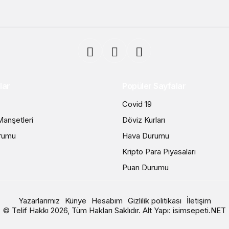
lar
Popüler Sayfalar
Covid 19
anşetleri
Döviz Kurları
rumu
Hava Durumu
Kripto Para Piyasaları
Puan Durumu
Yazarlarımız
Künye
Hesabım
Gizlilik politikası
İletişim
© Telif Hakkı 2026, Tüm Hakları Saklıdır. Alt Yapı:
isimsepeti.NET