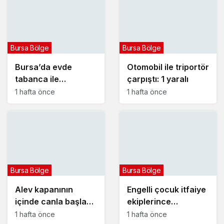
Bursa Bölge
Bursa Bölge
Bursa’da evde
Otomobil ile triportör
tabanca ile
çarpıştı: 1 yaralı
vurulmuş halde ölü
1 hafta önce
1 hafta önce
bulundu
Bursa Bölge
Bursa Bölge
Alev kapanının
Engelli çocuk itfaiye
içinde canla başla
ekiplerince
mücadele ettiler:
yangından kurtarıldı
1 hafta önce
1 hafta önce