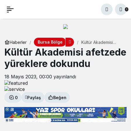
0
Bursa Bölge
Haberler
Kültür Akademisi
afetzede yüreklere
Kültür Akademisi afetzede
dokundu
yüreklere dokundu
18 Mayıs 2023, 00:00
yayınlandı
0
Paylaş
Beğen