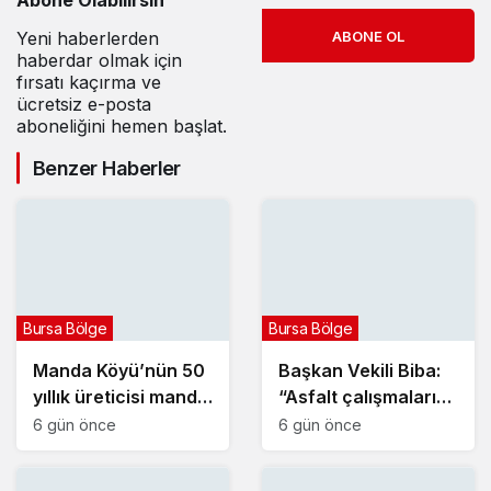
dokundu
Yeni haberlerden
ABONE OL
haberdar olmak için
fırsatı kaçırma ve
ücretsiz e-posta
aboneliğini hemen başlat.
Benzer Haberler
Bursa Bölge
Bursa Bölge
Manda Köyü’nün 50
Başkan Vekili Biba:
yıllık üreticisi manda
“Asfalt çalışmalarını
sucuğu ve
12 kat artırdık”
6 gün önce
6 gün önce
yoğurduyla fark
oluşturdu