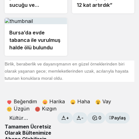
sucuğu ve
12 kat artırdık”
yoğurduyla fark
oluşturdu
Bursa’da evde
tabanca ile vurulmuş
halde ölü bulundu
Birlik, beraberlik ve dayanışmanın en güzel örneklerinden biri
olarak yaşanan gece; memleketlerinden uzak, acılarıyla hayata
tutunan konuklara moral oldu.
Beğendim
Harika
Haha
Vay
Üzgün
Kızgın
Kültür
+
-
0
Paylaş
Akademisi
Tamamen Ücretsiz
afetzede
Olarak Bültenimize
yüreklere
Abone Olabilirsin